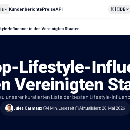
🇩🇪
ls
Kundenberichte
Preise
API
DE
tyle-Influencer in den Vereinigten Staaten
p-Lifestyle-Infl
en Vereinigten St
 unserer kuratierten Liste der besten Lifestyle-Influenc
Jules Carmaux
·
4 Min. Lesezeit
·
Aktualisiert
:
26. Mai 2026