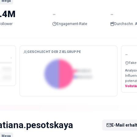
Mega
.4M
-
-
Follower
Engagement-Rate
Durchschn. A
GESCHLECHT DER ZIELGRUPPE
-
-
Fake
Analysi
Weiblich
Influe
Männlich
potenzi
Vollst
atiana.pesotskaya
E-Mail erhal
Mega