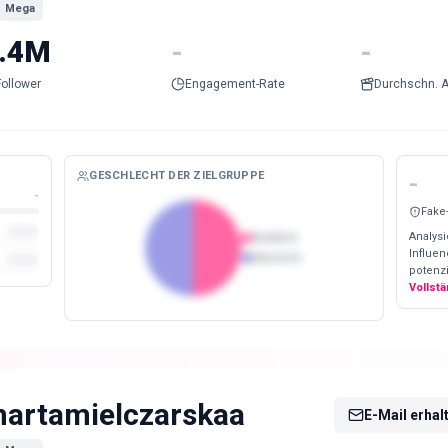
Mega
.4M
-
-
Follower
Engagement-Rate
Durchschn. A
GESCHLECHT DER ZIELGRUPPE
-
-
Fake
Analysi
Weiblich
Influe
Männlich
potenzi
Vollst
artamielczarskaa
E-Mail erhal