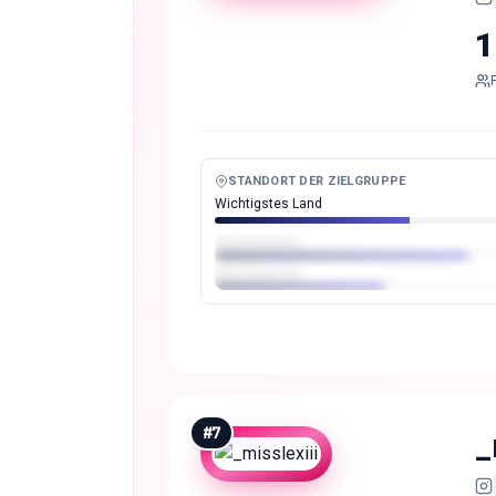
1
STANDORT DER ZIELGRUPPE
Wichtigstes Land
#
7
_