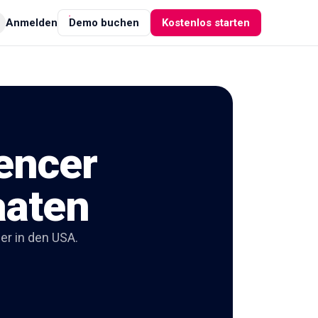
Anmelden
Demo buchen
Kostenlos starten
uencer
aaten
er in den USA.