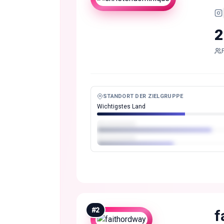
2
STANDORT DER ZIELGRUPPE
Wichtigstes Land
#
2
f