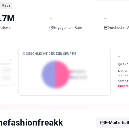
Mega
.7M
-
-
Follower
Engagement-Rate
Durchschn. A
GESCHLECHT DER ZIELGRUPPE
-
-
Fake
Analysi
Weiblich
Influe
Männlich
potenzi
Vollst
hefashionfreakk
E-Mail erhal