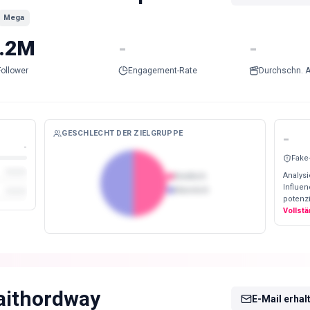
Mega
.2M
-
-
Follower
Engagement-Rate
Durchschn. A
GESCHLECHT DER ZIELGRUPPE
-
-
Fake
Analysi
Weiblich
Influe
Männlich
potenzi
Vollst
aithordway
E-Mail erhal