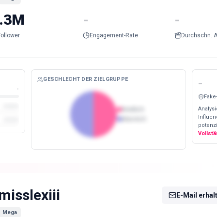
.3M
-
-
Follower
Engagement-Rate
Durchschn. A
GESCHLECHT DER ZIELGRUPPE
-
-
Fake
Analysi
Weiblich
Influe
Männlich
potenzi
Vollst
misslexiii
E-Mail erhal
Mega