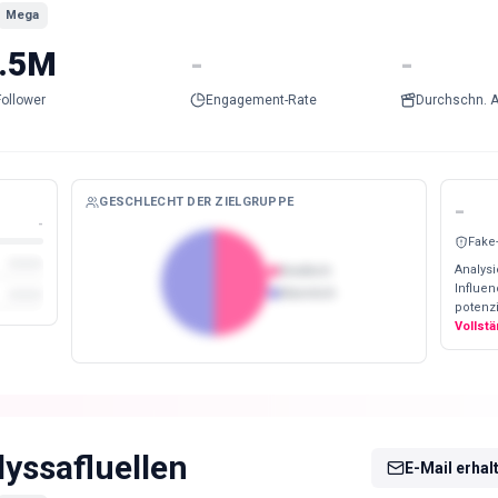
Mega
.5M
-
-
Follower
Engagement-Rate
Durchschn. A
GESCHLECHT DER ZIELGRUPPE
-
-
Fake
Analysi
Weiblich
Influe
Männlich
potenzi
Vollst
lyssafluellen
E-Mail erhal