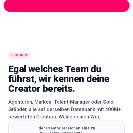
FINANZEN
HAUSTIERE
MUSIK
In der App ansehen
In der App ansehen
In der App ansehen
195K+ Creator
390K+ Creator
325K+ Creator
In der App ansehen
In der App ansehen
In der App ansehen
🌍
🌍
🌍
WELTWEIT
WELTWEIT
WELTWEIT
🌍
🌍
🌍
WELTWEIT
WELTWEIT
WELTWEIT
🌍
🌍
🌍
WELTWEIT
WELTWEIT
WELTWEIT
🌍
🌍
🌍
WELTWEIT
WELTWEIT
WELTWEIT
🌍
🌍
🌍
WELTWEIT
WELTWEIT
WELTWEIT
FÜR WEN
Egal welches Team du
führst, wir kennen deine
Creator bereits.
Agenturen, Marken, Talent-Manager oder Solo-
Gründer, alle auf derselben Datenbank mit 400M+
bewerteten Creators. Wähle deinen Weg.
der Creator erreichen eine zu