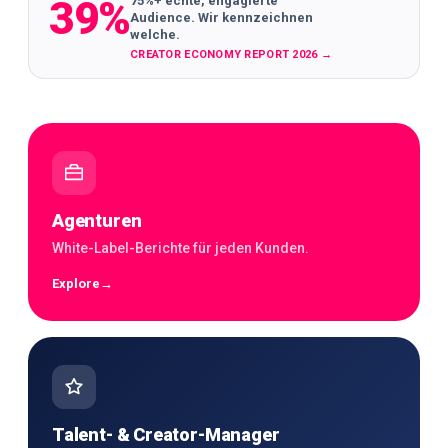
39%
75%+ echte, engagierte
Audience. Wir kennzeichnen
welche.
CREATOR ECONOMY REPORT 2026
→
Agenturen
White-Label-Berichte für jeden Kunden.
Explore
→
Talent- & Creator-Manager