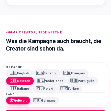
400M+ CREATOR, JEDE NISCHE
Was die Kampagne auch braucht, die
Creator sind schon da.
SPRACHE
🇺🇸
🇪🇸
🇫🇷
English
Español
Français
🇩🇪
🇳🇱
🇧🇷
Deutsch
Nederlands
Português
🇮🇹
🇵🇱
🇹🇷
Italiano
Polski
Türkçe
LAND
🌍
🇩🇪
Weltweit
Germany
FITNESS
MODE
FOOD
BEAUTY
REISEN
LIFESTYLE
GESUNDHEIT
GAMING
WELLNESS
585K+ Creator
1105K+ Creator
650K+ Creator
TECH
MAMA
SPORT
780K+ Creator
In der App ansehen
910K+ Creator