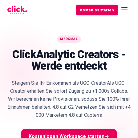
Skip to content
Kostenlos starten
MERKMAL
Funktionen
ClickAnalytic Creators -
Werde entdeckt
Kostenlose
Tools
Steigern Sie Ihr Einkommen als UGC-CreatorAls UGC-
Creator erhalten Sie sofort Zugang zu +1,000s Collabs.
Wir berechnen keine Provisionen, sodass Sie 100% Ihrer
Einnahmen behalten. 4.8 auf G2 Vernetzen Sie sich mit +4
000 Marketern 4.8 auf Capterra
Kostenlosen Workspace starten