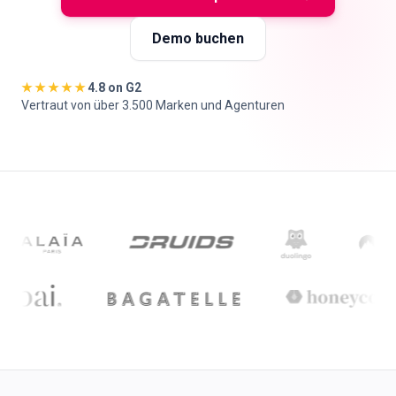
🇩🇪
DE
Demo buchen
★★★★★
4.8 on G2
Vertraut von über 3.500 Marken und Agenturen