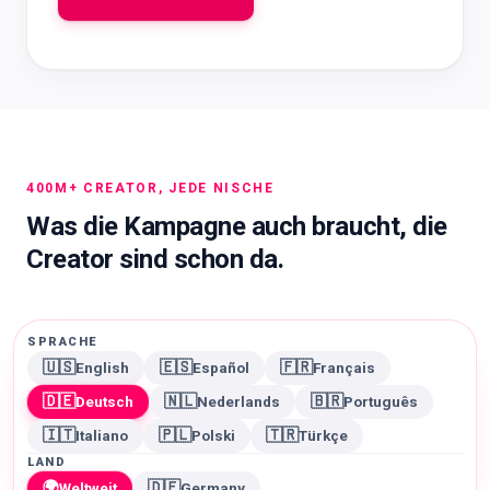
400M+ CREATOR, JEDE NISCHE
Was die Kampagne auch braucht, die
Creator sind schon da.
SPRACHE
🇺🇸
🇪🇸
🇫🇷
English
Español
Français
🇩🇪
🇳🇱
🇧🇷
Deutsch
Nederlands
Português
🇮🇹
🇵🇱
🇹🇷
Italiano
Polski
Türkçe
LAND
🌍
🇩🇪
Weltweit
Germany