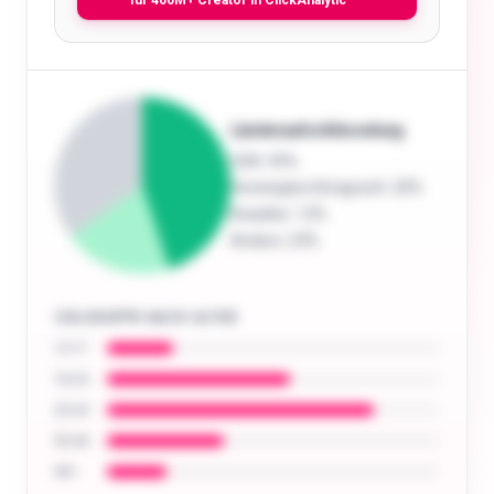
für 400M+ Creator in ClickAnalytic
Länderaufschlüsselung
USA
: 45%
Vereinigtes Königreich
: 20%
Brasilien
: 12%
Andere
: 23%
ZIELGRUPPE NACH ALTER
13-17
18-24
25-34
35-44
45+