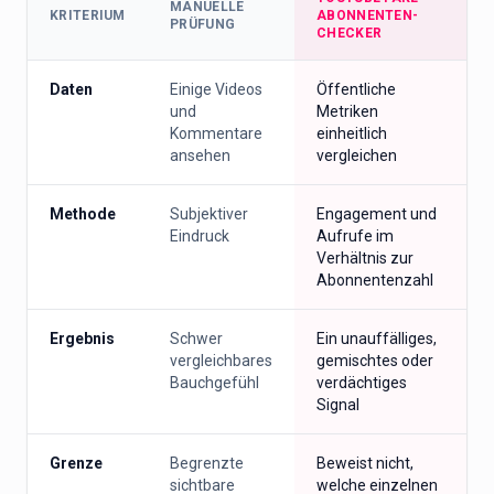
MANUELLE
KRITERIUM
ABONNENTEN-
PRÜFUNG
CHECKER
Daten
Einige Videos
Öffentliche
und
Metriken
Kommentare
einheitlich
ansehen
vergleichen
Methode
Subjektiver
Engagement und
Eindruck
Aufrufe im
Verhältnis zur
Abonnentenzahl
Ergebnis
Schwer
Ein unauffälliges,
vergleichbares
gemischtes oder
Bauchgefühl
verdächtiges
Signal
Grenze
Begrenzte
Beweist nicht,
sichtbare
welche einzelnen