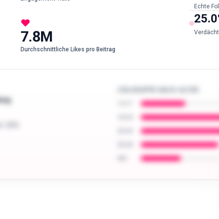
Echte Fo
25.0
7.8M
Verdächt
Durchschnittliche Likes pro Beitrag
ZIELGRUPPE NACH ALTER
ung
13-17
18-24
h
: 20%
25-34
35-44
45+