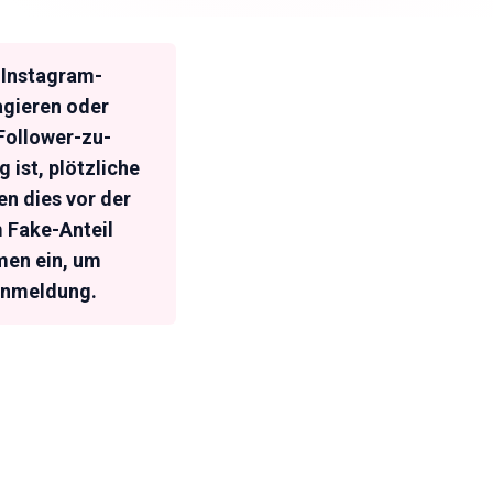
 Instagram-
ragieren oder
 Follower-zu-
 ist, plötzliche
n dies vor der
 Fake-Anteil
men ein, um
 Anmeldung.