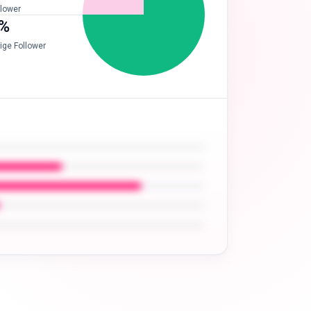
llower
%
ige Follower