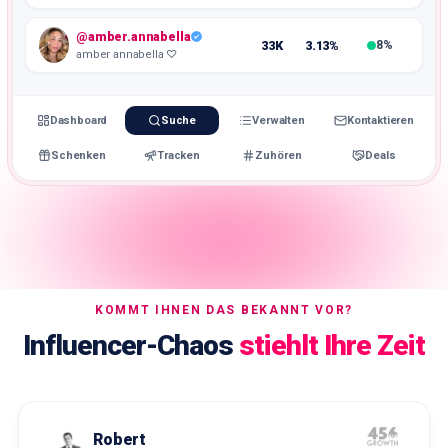
@amber.annabella
33K
3.13%
8%
amber annabella ♡
Dashboard
Suche
Verwalten
Kontaktieren
Schenken
Tracken
Zuhören
Deals
KOMMT IHNEN DAS BEKANNT VOR?
Influencer-Chaos
stiehlt Ihre Zeit
Robert