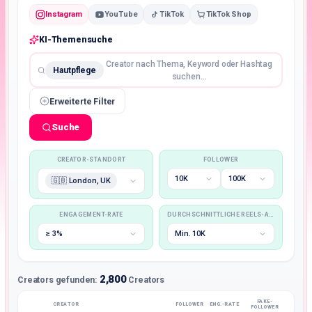
Instagram
YouTube
TikTok
TikTok Shop
KI-Themensuche
Creator nach Thema, Keyword oder Hashtag
Hautpflege
suchen…
Erweiterte Filter
Suche
CREATOR-STANDORT
FOLLOWER
10K
100K
🇬🇧 London, UK
ENGAGEMENT-RATE
DURCHSCHNITTLICHE REELS-AUFRUFE
≥ 3%
Min. 10K
2,800
Creators gefunden:
Creators
FAKE-
CREATOR
FOLLOWER
ENG.-RATE
FOLLOWER