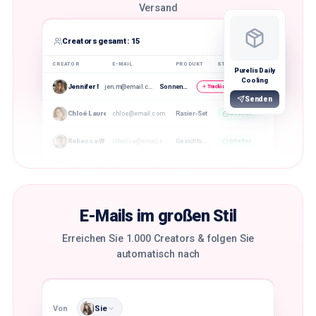
Versand
Creators gesamt: 15
CREATOR
E-MAIL
PRODUKT
STATUS
Purelis Daily
Cooling
Sonnencreme
Jennifer M.
jen.m@email.com
Tracking hinzufügen
Senden
Rasier-Set
Chloé Laurent
chloe@email.com
Erhalten
Gesichtscreme
Rebecca W.
rebecca@email.com
Erhalten
Kühlgel
Posie Adams
posie@email.com
Erhalten
E-Mails im großen Stil
Erreichen Sie 1.000 Creators & folgen Sie
automatisch nach
Von
Sie