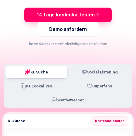
🇩🇪
DE
14 Tage kostenlos testen
Demo anfordern
keine Kreditkarte erforderlich
jederzeit kündbar
KI-Suche
Social Listening
KI-Lookalikes
Superfans
Wettbewerber
KI-Suche
Kostenlos starten