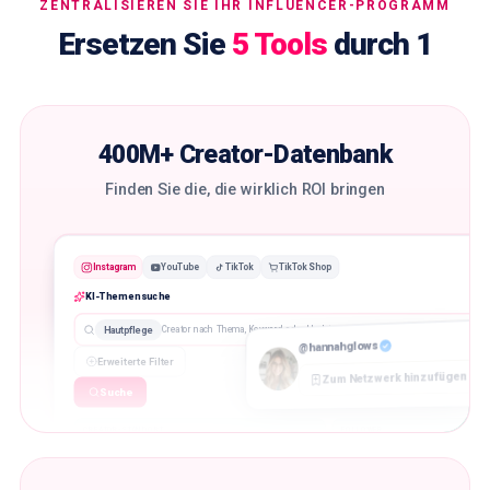
ZENTRALISIEREN SIE IHR INFLUENCER-PROGRAMM
Ersetzen Sie
5 Tools
durch 1
400M+ Creator-Datenbank
Finden Sie die, die wirklich ROI bringen
Instagram
YouTube
TikTok
TikTok Shop
KI-Themensuche
Hautpflege
Creator nach Thema, Keyword oder Hashtag suchen…
@hannahglows
Erweiterte Filter
Zum Netzwerk hinzufügen
Suche
CREATOR-STANDORT
FOLLOWER
10K
100K
🇬🇧 London, UK