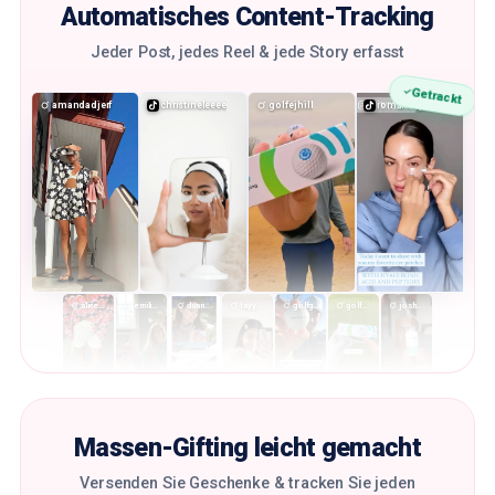
ENGAGEMENT-RATE
DURCHSCHNITTLICHE REELS-AUFRUFE
Automatisches Content-Tracking
≥ 3%
Min. 10K
Jeder Post, jedes Reel & jede Story erfasst
2,800
Creators gefunden:
Creators
Getrackt
ZIELGRUPPEN-
CREATOR
FOLLOWER
FAKE-FOLLOWER
STANDORT
amandadjerf
christineleeee
golfejhill
iomakeupofficial
@amber.annabella
33K
8%
🇬🇧 61%
amber annabella ♡
alicepilate
emilisindlev
duanmackenzie
fayyeezy
golfgamble
golfprowannabes
joshuaspecks
Massen-Gifting leicht gemacht
Versenden Sie Geschenke & tracken Sie jeden