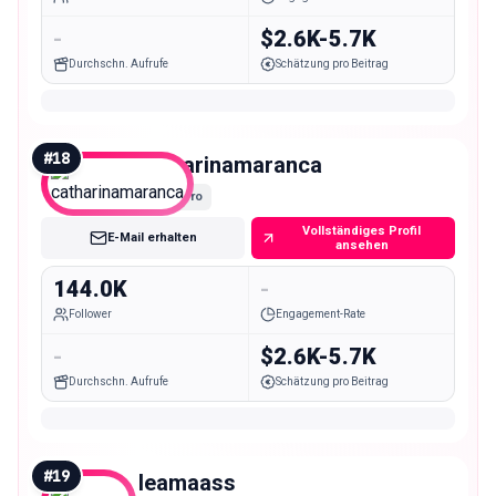
-
$2.6K-5.7K
Durchschn. Aufrufe
Schätzung pro Beitrag
#
18
catharinamaranca
Macro
Vollständiges Profil
E-Mail erhalten
ansehen
144.0K
-
Follower
Engagement-Rate
-
$2.6K-5.7K
Durchschn. Aufrufe
Schätzung pro Beitrag
#
19
leamaass