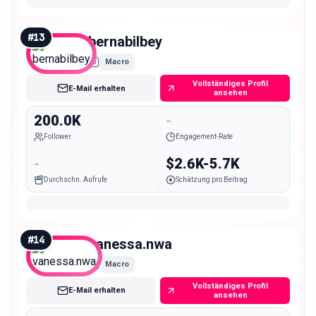
#
13
bernabilbey
Macro
Vollständiges Profil
E-Mail erhalten
ansehen
200.0K
-
Follower
Engagement-Rate
-
$2.6K-5.7K
Durchschn. Aufrufe
Schätzung pro Beitrag
#
14
vanessa.nwa
Macro
Vollständiges Profil
E-Mail erhalten
ansehen