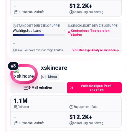
-
$12.2K+
Durchschn. Aufrufe
Schätzung pro Beitrag
STANDORT DER ZIELGRUPPE
GESCHLECHT DER ZIELGRUPPE
Wichtigstes Land
-
Kostenlose Testversion
starten
-
Fake-Follower / verdächtige Konten
Vollständige Analyse ansehen
#
3
xskincare
Mega
Vollständiges Profil
E-Mail erhalten
ansehen
1.1M
-
Follower
Engagement-Rate
-
$12.2K+
Durchschn. Aufrufe
Schätzung pro Beitrag