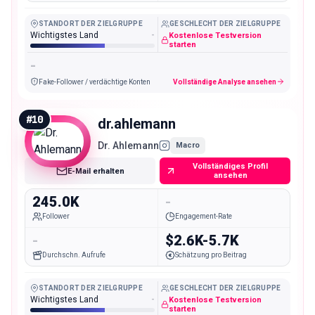
STANDORT DER ZIELGRUPPE
GESCHLECHT DER ZIELGRUPPE
Wichtigstes Land
-
Kostenlose Testversion
starten
-
Fake-Follower / verdächtige Konten
Vollständige Analyse ansehen
#
10
dr.ahlemann
Dr. Ahlemann
Macro
Vollständiges Profil
E-Mail erhalten
ansehen
245.0K
-
Follower
Engagement-Rate
-
$2.6K-5.7K
Durchschn. Aufrufe
Schätzung pro Beitrag
STANDORT DER ZIELGRUPPE
GESCHLECHT DER ZIELGRUPPE
Wichtigstes Land
-
Kostenlose Testversion
starten