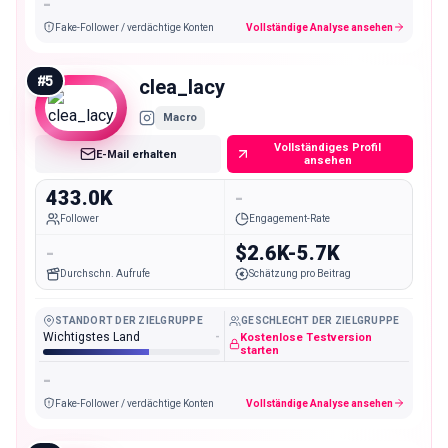
-
Fake-Follower / verdächtige Konten
Vollständige Analyse ansehen
#
5
clea_lacy
Macro
Vollständiges Profil
E-Mail erhalten
ansehen
433.0K
-
Follower
Engagement-Rate
-
$2.6K-5.7K
Durchschn. Aufrufe
Schätzung pro Beitrag
STANDORT DER ZIELGRUPPE
GESCHLECHT DER ZIELGRUPPE
Wichtigstes Land
-
Kostenlose Testversion
starten
-
Fake-Follower / verdächtige Konten
Vollständige Analyse ansehen