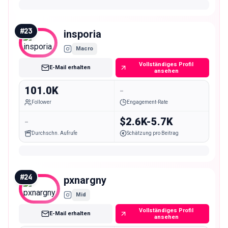
#
23
insporia
Macro
Vollständiges Profil
E-Mail erhalten
ansehen
101.0K
-
Follower
Engagement-Rate
-
$2.6K-5.7K
Durchschn. Aufrufe
Schätzung pro Beitrag
#
24
pxnargny
Mid
Vollständiges Profil
E-Mail erhalten
ansehen