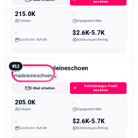
ansehen
215.0K
-
Follower
Engagement-Rate
-
$2.6K-5.7K
Durchschn. Aufrufe
Schätzung pro Beitrag
#
12
madeleineschoen
Macro
Vollständiges Profil
E-Mail erhalten
ansehen
205.0K
-
Follower
Engagement-Rate
-
$2.6K-5.7K
Durchschn. Aufrufe
Schätzung pro Beitrag