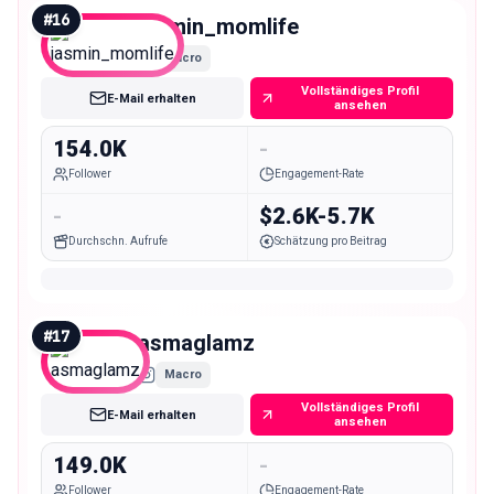
#
16
jasmin_momlife
Macro
Vollständiges Profil
E-Mail erhalten
ansehen
154.0K
-
Follower
Engagement-Rate
-
$2.6K-5.7K
Durchschn. Aufrufe
Schätzung pro Beitrag
#
17
asmaglamz
Macro
Vollständiges Profil
E-Mail erhalten
ansehen
149.0K
-
Follower
Engagement-Rate