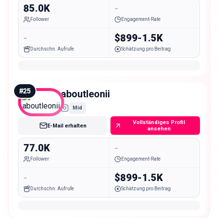
85.0K
-
Follower
Engagement-Rate
-
$899-1.5K
Durchschn. Aufrufe
Schätzung pro Beitrag
#
25
aboutleonii
Mid
Vollständiges Profil
E-Mail erhalten
ansehen
77.0K
-
Follower
Engagement-Rate
-
$899-1.5K
Durchschn. Aufrufe
Schätzung pro Beitrag