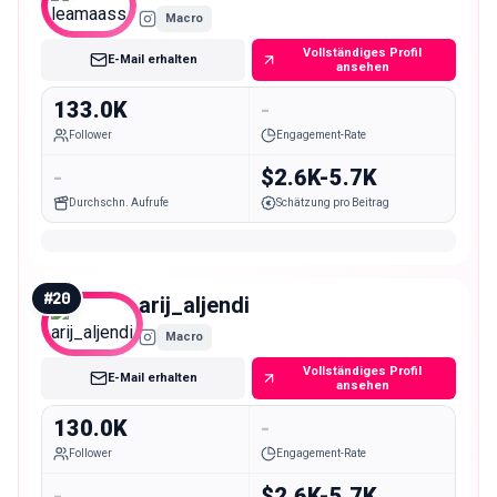
Macro
Vollständiges Profil
E-Mail erhalten
ansehen
133.0K
-
Follower
Engagement-Rate
-
$2.6K-5.7K
Durchschn. Aufrufe
Schätzung pro Beitrag
#
20
arij_aljendi
Macro
Vollständiges Profil
E-Mail erhalten
ansehen
130.0K
-
Follower
Engagement-Rate
-
$2.6K-5.7K