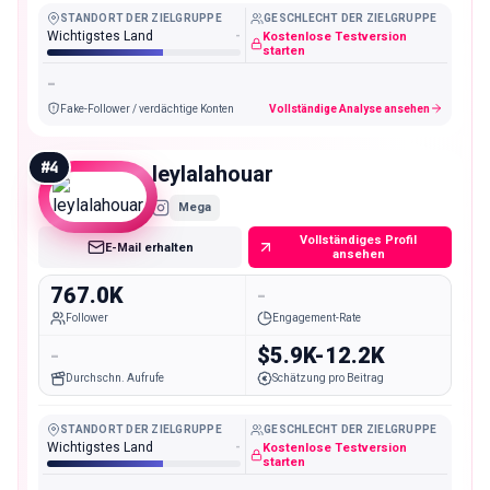
STANDORT DER ZIELGRUPPE
GESCHLECHT DER ZIELGRUPPE
Wichtigstes Land
-
Kostenlose Testversion
starten
-
Fake-Follower / verdächtige Konten
Vollständige Analyse ansehen
#
4
leylalahouar
Mega
Vollständiges Profil
E-Mail erhalten
ansehen
767.0K
-
Follower
Engagement-Rate
-
$5.9K-12.2K
Durchschn. Aufrufe
Schätzung pro Beitrag
STANDORT DER ZIELGRUPPE
GESCHLECHT DER ZIELGRUPPE
Wichtigstes Land
-
Kostenlose Testversion
starten