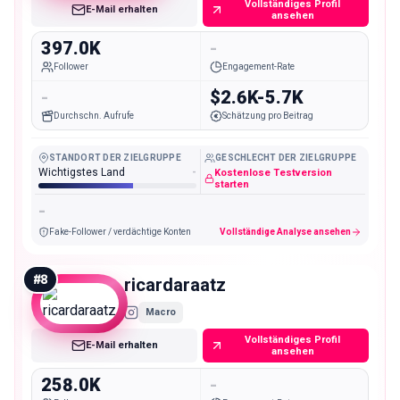
Vollständiges Profil
E-Mail erhalten
ansehen
397.0K
-
Follower
Engagement-Rate
-
$2.6K-5.7K
Durchschn. Aufrufe
Schätzung pro Beitrag
STANDORT DER ZIELGRUPPE
GESCHLECHT DER ZIELGRUPPE
Wichtigstes Land
-
Kostenlose Testversion
starten
-
Fake-Follower / verdächtige Konten
Vollständige Analyse ansehen
#
8
ricardaraatz
Macro
Vollständiges Profil
E-Mail erhalten
ansehen
258.0K
-