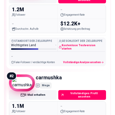
ansehen
1.2M
-
Follower
Engagement-Rate
-
$12.2K+
Durchschn. Aufrufe
Schätzung pro Beitrag
STANDORT DER ZIELGRUPPE
GESCHLECHT DER ZIELGRUPPE
Wichtigstes Land
-
Kostenlose Testversion
starten
-
Fake-Follower / verdächtige Konten
Vollständige Analyse ansehen
#
2
carmushka
Mega
Vollständiges Profil
E-Mail erhalten
ansehen
1.1M
-
Follower
Engagement-Rate