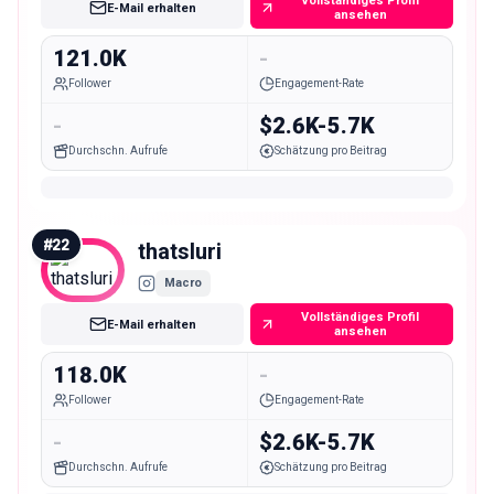
Vollständiges Profil
E-Mail erhalten
ansehen
121.0K
-
Follower
Engagement-Rate
-
$2.6K-5.7K
Durchschn. Aufrufe
Schätzung pro Beitrag
#
22
thatsluri
Macro
Vollständiges Profil
E-Mail erhalten
ansehen
118.0K
-
Follower
Engagement-Rate
-
$2.6K-5.7K
Durchschn. Aufrufe
Schätzung pro Beitrag