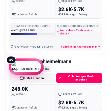
Follower
Engagement-Rate
-
$2.6K-5.7K
Durchschn. Aufrufe
Schätzung pro Beitrag
STANDORT DER ZIELGRUPPE
GESCHLECHT DER ZIELGRUPPE
Wichtigstes Land
-
Kostenlose Testversion
starten
-
Fake-Follower / verdächtige Konten
Vollständige Analyse ansehen
#
9
sophieimelmann
Macro
Vollständiges Profil
E-Mail erhalten
ansehen
248.0K
-
Follower
Engagement-Rate
-
$2.6K-5.7K
Durchschn. Aufrufe
Schätzung pro Beitrag