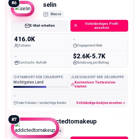
#
6
selin
Macro
Vollständiges Profil
E-Mail erhalten
ansehen
416.0K
-
Follower
Engagement-Rate
-
$2.6K-5.7K
Durchschn. Aufrufe
Schätzung pro Beitrag
STANDORT DER ZIELGRUPPE
GESCHLECHT DER ZIELGRUPPE
Wichtigstes Land
-
Kostenlose Testversion
starten
-
Fake-Follower / verdächtige Konten
Vollständige Analyse ansehen
#
7
addictedtomakeup
Macro