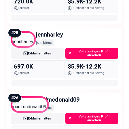
720.0K
$5.9K-12.2K
Follower
Durchschnitt pro Beitrag
#
25
jennharley
Mega
Vollständiges Profil
E-Mail erhalten
ansehen
697.0K
$5.9K-12.2K
Follower
Durchschnitt pro Beitrag
#
26
paulmcdonald09
Mega
Vollständiges Profil
E-Mail erhalten
ansehen