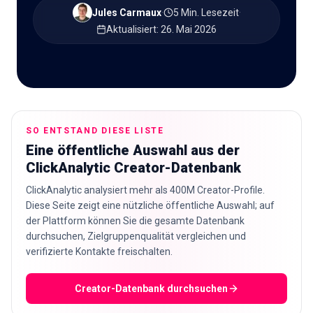
Jules Carmaux
·
5 Min. Lesezeit
·
🇩🇪
DE
Aktualisiert
:
26. Mai 2026
SO ENTSTAND DIESE LISTE
Eine öffentliche Auswahl aus der
ClickAnalytic Creator-Datenbank
ClickAnalytic analysiert mehr als 400M Creator-Profile.
Diese Seite zeigt eine nützliche öffentliche Auswahl; auf
der Plattform können Sie die gesamte Datenbank
durchsuchen, Zielgruppenqualität vergleichen und
verifizierte Kontakte freischalten.
Creator-Datenbank durchsuchen