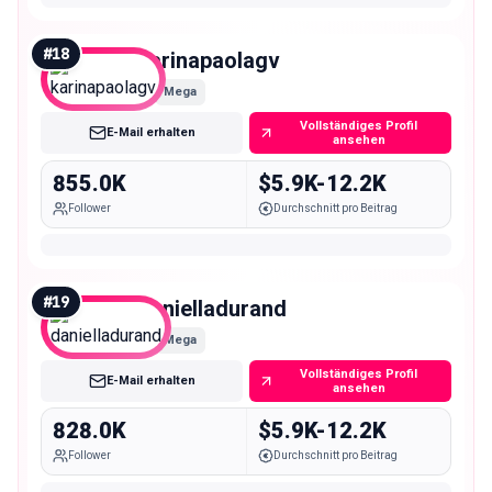
#
18
karinapaolagv
Mega
Vollständiges Profil
E-Mail erhalten
ansehen
855.0K
$5.9K-12.2K
Follower
Durchschnitt pro Beitrag
#
19
danielladurand
Mega
Vollständiges Profil
E-Mail erhalten
ansehen
828.0K
$5.9K-12.2K
Follower
Durchschnitt pro Beitrag