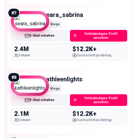
#
7
seara_sabrina
Mega
Vollständiges Profil
E-Mail erhalten
ansehen
2.4M
$12.2K+
Follower
Durchschnitt pro Beitrag
#
8
kathleenlights
Mega
Vollständiges Profil
E-Mail erhalten
ansehen
2.1M
$12.2K+
Follower
Durchschnitt pro Beitrag