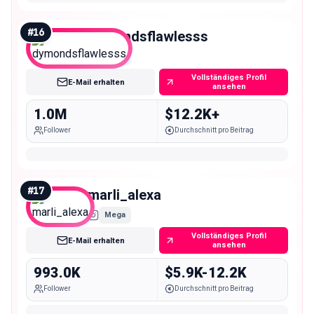
#
16
dymondsflawlesss
Mega
Vollständiges Profil
E-Mail erhalten
ansehen
1.0M
$12.2K+
Follower
Durchschnitt pro Beitrag
#
17
marli_alexa
Mega
Vollständiges Profil
E-Mail erhalten
ansehen
993.0K
$5.9K-12.2K
Follower
Durchschnitt pro Beitrag