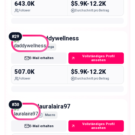
643.0K
$5.9K-12.2K
Follower
Durchschnitt pro Beitrag
#
29
daddywellness
Mega
Vollständiges Profil
E-Mail erhalten
ansehen
507.0K
$5.9K-12.2K
Follower
Durchschnitt pro Beitrag
#
30
lauralaira97
Macro
Vollständiges Profil
E-Mail erhalten
ansehen