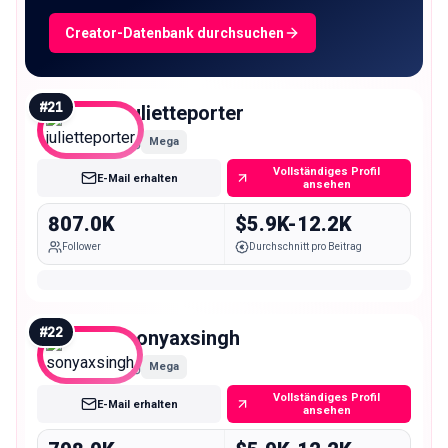
Creator-Datenbank durchsuchen
#
21
julietteporter
Mega
Vollständiges Profil
E-Mail erhalten
ansehen
807.0K
$5.9K-12.2K
Follower
Durchschnitt pro Beitrag
#
22
sonyaxsingh
Mega
Vollständiges Profil
E-Mail erhalten
ansehen