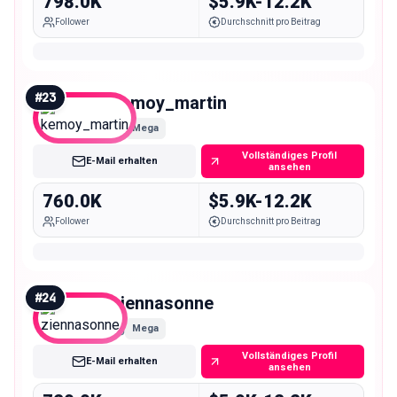
798.0K
$5.9K-12.2K
Follower
Durchschnitt pro Beitrag
#
23
kemoy_martin
Mega
Vollständiges Profil
E-Mail erhalten
ansehen
760.0K
$5.9K-12.2K
Follower
Durchschnitt pro Beitrag
#
24
ziennasonne
Mega
Vollständiges Profil
E-Mail erhalten
ansehen