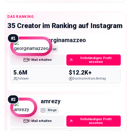
DAS RANKING
35 Creator im Ranking auf Instagram
#
1
georginamazzeo
Mega
Vollständiges Profil
E-Mail erhalten
ansehen
5.6M
$12.2K+
Follower
Durchschnitt pro Beitrag
#
2
amrezy
Mega
Vollständiges Profil
E-Mail erhalten
ansehen