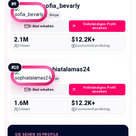
#
9
sofia_bevarly
Mega
Vollständiges Profil
E-Mail erhalten
ansehen
2.1M
$12.2K+
Follower
Durchschnitt pro Beitrag
#
10
sophiatalamas24
Mega
Vollständiges Profil
E-Mail erhalten
ansehen
1.6M
$12.2K+
Follower
Durchschnitt pro Beitrag
SIE SEHEN 35 PROFILE