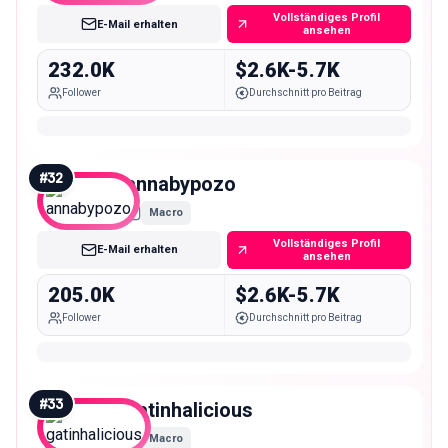
Vollständiges Profil
E-Mail erhalten
ansehen
232.0K
$2.6K-5.7K
Follower
Durchschnitt pro Beitrag
#
32
annabypozo
Macro
Vollständiges Profil
E-Mail erhalten
ansehen
205.0K
$2.6K-5.7K
Follower
Durchschnitt pro Beitrag
#
33
gatinhalicious
Macro