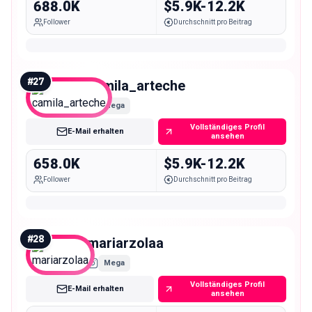
688.0K
$5.9K-12.2K
Follower
Durchschnitt pro Beitrag
#
27
camila_arteche
Mega
Vollständiges Profil
E-Mail erhalten
ansehen
658.0K
$5.9K-12.2K
Follower
Durchschnitt pro Beitrag
#
28
mariarzolaa
Mega
Vollständiges Profil
E-Mail erhalten
ansehen