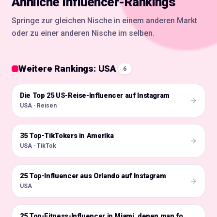
Ähnliche Influencer-Rankings
Springe zur gleichen Nische in einem anderen Markt
oder zu einer anderen Nische im selben.
Weitere Rankings: USA
6
Die Top 25 US-Reise-Influencer auf Instagram
🇺🇸
USA · Reisen
35 Top-TikTokers in Amerika
🇺🇸
USA · TikTok
25 Top-Influencer aus Orlando auf Instagram
🇺🇸
USA
🇺🇸
25 Top-Fitness-Influencer in Miami, denen man folgen sollte