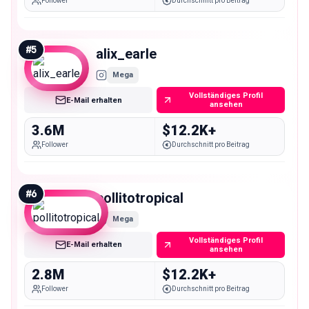
Follower
Durchschnitt pro Beitrag
#
5
alix_earle
Mega
Vollständiges Profil
E-Mail erhalten
ansehen
3.6M
$12.2K+
Follower
Durchschnitt pro Beitrag
#
6
pollitotropical
Mega
Vollständiges Profil
E-Mail erhalten
ansehen
2.8M
$12.2K+
Follower
Durchschnitt pro Beitrag