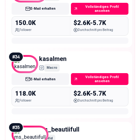
Vollständiges Profil
E-Mail erhalten
ansehen
150.0K
$2.6K-5.7K
Follower
Durchschnitt pro Beitrag
#
34
kasalmen
Macro
Vollständiges Profil
E-Mail erhalten
ansehen
118.0K
$2.6K-5.7K
Follower
Durchschnitt pro Beitrag
#
35
ms_beautiifull
Mid