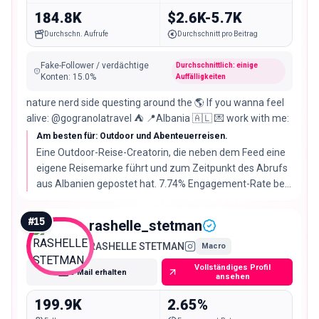
184.8K
$2.6K-5.7K
Durchschn. Aufrufe
Durchschnitt pro Beitrag
Fake-Follower / verdächtige
Durchschnittlich: einige
Konten
:
15.0
%
Auffälligkeiten
nature nerd side questing around the 🌎 If you wanna feel
alive: @gogranolatravel ⛺️ 📍Albania 🇦🇱 💌 work with me:
Am besten für: Outdoor und Abenteuerreisen.
Eine Outdoor-Reise-Creatorin, die neben dem Feed eine
eigene Reisemarke führt und zum Zeitpunkt des Abrufs
aus Albanien gepostet hat. 7.74% Engagement-Rate bei
352.396 Followern, davon 85% echte Follower.
#
15
rashelle_stetman
RASHELLE STETMAN
Macro
Vollständiges Profil
E-Mail erhalten
ansehen
199.9K
2.65%