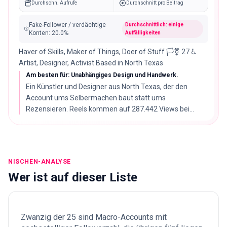
Durchschn. Aufrufe
Durchschnitt pro Beitrag
Fake-Follower / verdächtige
Durchschnittlich: einige
Konten
:
20.0
%
Auffälligkeiten
Haver of Skills, Maker of Things, Doer of Stuff 🏳️‍⚧️ 27 ♿️
Artist, Designer, Activist Based in North Texas
Am besten für: Unabhängiges Design und Handwerk.
Ein Künstler und Designer aus North Texas, der den
Account ums Selbermachen baut statt ums
Rezensieren. Reels kommen auf 287.442 Views bei
49.819 Followern, bei 2.60% Engagement-Rate, dem
ruhigeren Ende dieser Liste.
NISCHEN-ANALYSE
Wer ist auf dieser Liste
Zwanzig der 25 sind Macro-Accounts mit