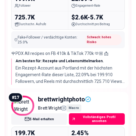
Follower
Engagement-Rate
725.7K
$2.6K-5.7K
Durchschn. Aufrufe
Durchschnitt pro Beitrag
Fake-Follower / verdächtige Konten
:
Schwach: hohes
25.0
%
Risiko
🌹PDX All recipes on FB 410k & TikTok 770k 🫶🏼 📩
Am besten für: Rezepte und Lebensmittelmarken.
Ein Rezept-Account aus Portland mit der höchsten
Engagement-Rate dieser Liste, 22.09% bei 199.910
Followern, und Reels mit durchschnittlich 725.710 Views.
Ihre Bio nennt zusätzlich 410k auf Facebook und 770k
auf TikTok.
#
17
brettwrightphoto
Brett Wright
Macro
Vollständiges Profil
E-Mail erhalten
ansehen
199.7K
2.45%