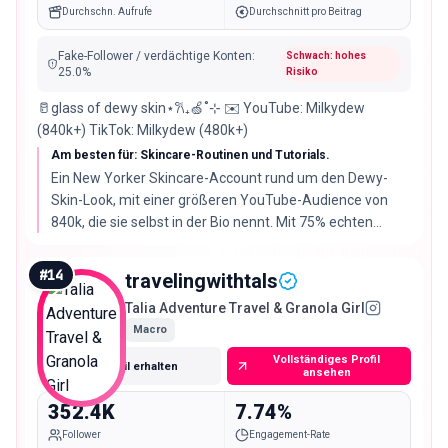
Durchschn. Aufrufe
Durchschnitt pro Beitrag
Fake-Follower / verdächtige Konten
:
Schwach: hohes
25.0
%
Risiko
🥛glass of dewy skin⋆𐙚₊🍏˚⊹ ✉️ YouTube: Milkydew
(840k+) TikTok: Milkydew (480k+)
Am besten für: Skincare-Routinen und Tutorials.
Ein New Yorker Skincare-Account rund um den Dewy-
Skin-Look, mit einer größeren YouTube-Audience von
840k, die sie selbst in der Bio nennt. Mit 75% echten
Followern liegt sie unter dem Listenschnitt von 80%, vor
bezahlter Ausspielung also prüfen.
#
14
travelingwithtals
Talia Adventure Travel & Granola Girl
Macro
Vollständiges Profil
E-Mail erhalten
ansehen
352.4K
7.74%
Follower
Engagement-Rate