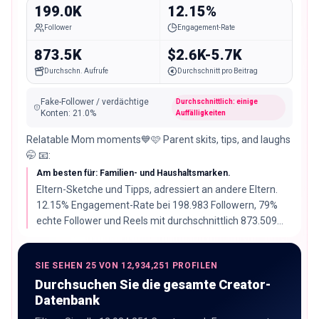
199.0K
12.15%
Follower
Engagement-Rate
873.5K
$2.6K-5.7K
Durchschn. Aufrufe
Durchschnitt pro Beitrag
Fake-Follower / verdächtige
Durchschnittlich: einige
Konten
:
21.0
%
Auffälligkeiten
Relatable Mom moments💙🩷 Parent skits, tips, and laughs
🤭 📧:
Am besten für: Familien- und Haushaltsmarken.
Eltern-Sketche und Tipps, adressiert an andere Eltern.
12.15% Engagement-Rate bei 198.983 Followern, 79%
echte Follower und Reels mit durchschnittlich 873.509
Views machen daraus einen der stärksten Plätze hier.
SIE SEHEN 25 VON 12,934,251 PROFILEN
Durchsuchen Sie die gesamte Creator-
Datenbank