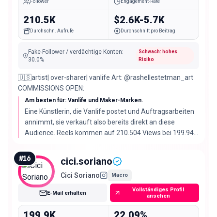
Follower
Engagement-Rate
210.5K
$2.6K-5.7K
Durchschn. Aufrufe
Durchschnitt pro Beitrag
Fake-Follower / verdächtige Konten
:
Schwach: hohes
30.0
%
Risiko
🇺🇸artist| over-sharer| vanlife Art: @rashellestetman_art
COMMISSIONS OPEN:
Am besten für: Vanlife und Maker-Marken.
Eine Künstlerin, die Vanlife postet und Auftragsarbeiten
annimmt, sie verkauft also bereits direkt an diese
Audience. Reels kommen auf 210.504 Views bei 199.946
Followern, mit 70% echten Followern gehört ihre
Audience-Qualität hier aber zu den schwächeren.
#
16
cici.soriano
Cici Soriano
Macro
Vollständiges Profil
E-Mail erhalten
ansehen
199.9K
22.09%