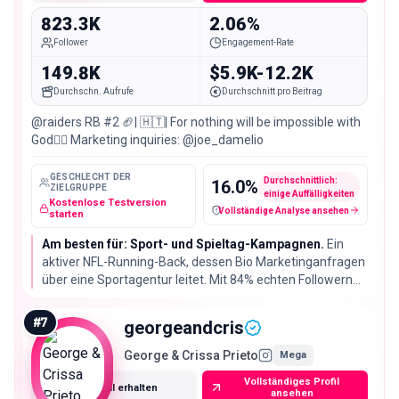
823.3K
2.06%
Follower
Engagement-Rate
149.8K
$5.9K-12.2K
Durchschn. Aufrufe
Durchschnitt pro Beitrag
@raiders RB #2 🏈| 🇭🇹| For nothing will be impossible with
God👆🏾 Marketing inquiries: @joe_damelio
GESCHLECHT DER
Durchschnittlich:
16.0
%
ZIELGRUPPE
einige Auffälligkeiten
Kostenlose Testversion
Vollständige Analyse ansehen
Fake-Follower / verdächtige Konten
starten
Am besten für: Sport- und Spieltag-Kampagnen.
Ein
aktiver NFL-Running-Back, dessen Bio Marketinganfragen
über eine Sportagentur leitet. Mit 84% echten Followern
ist seine Audience weitgehend sauber, 2.06%
Engagement-Rate bei 823.310 Followern machen daraus
#
7
georgeandcris
aber einen Reichweitenkauf.
George & Crissa Prieto
Mega
Vollständiges Profil
E-Mail erhalten
ansehen