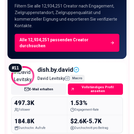
Filtern Sie alle 12,934,251 Creator nach Engagement,
Zielgruppenstandort, Zielgruppenqualität und
kommerzieller Eignung und exportieren Sie verifizierte
Kontakte.
Alle 12,934,251 passenden Creator
durchsuchen
#
11
dish.by.david
David Levitsky
Macro
Vollständiges Profil
E-Mail erhalten
ansehen
497.3K
1.53%
Follower
Engagement-Rate
184.8K
$2.6K-5.7K
Durchschn. Aufrufe
Durchschnitt pro Beitrag