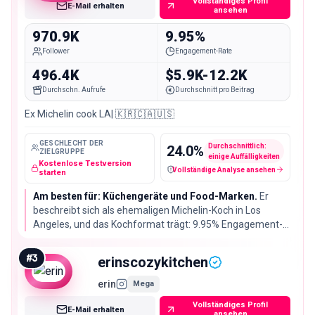
Vollständiges Profil
E-Mail erhalten
ansehen
970.9K
9.95%
Follower
Engagement-Rate
496.4K
$5.9K-12.2K
Durchschn. Aufrufe
Durchschnitt pro Beitrag
Ex Michelin cook LA| 🇰🇷🇨🇦🇺🇸
GESCHLECHT DER
Durchschnittlich:
24.0
%
ZIELGRUPPE
einige Auffälligkeiten
Kostenlose Testversion
Vollständige Analyse ansehen
Fake-Follower / verdächtige Konten
starten
Am besten für: Küchengeräte und Food-Marken.
Er
beschreibt sich als ehemaligen Michelin-Koch in Los
Angeles, und das Kochformat trägt: 9.95% Engagement-
Rate bei 970.911 Followern, Reels mit im Schnitt 496.373
Views. Stark für Produkte, die in der Zubereitung
#
3
erinscozykitchen
vorkommen.
erin
Mega
Vollständiges Profil
E-Mail erhalten
ansehen