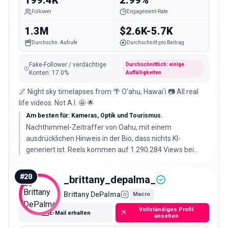
Follower
Engagement-Rate
1.3M
$2.6K-5.7K
Durchschn. Aufrufe
Durchschnitt pro Beitrag
Fake-Follower / verdächtige
Durchschnittlich: einige
Konten
:
17.0
%
Auffälligkeiten
🌌 Night sky timelapses from 🌴 O'ahu, Hawai'i 📷 All real
life videos. Not A.I. 🤩 🌟
Am besten für: Kameras, Optik und Tourismus.
Nachthimmel-Zeitraffer von Oahu, mit einem
ausdrücklichen Hinweis in der Bio, dass nichts KI-
generiert ist. Reels kommen auf 1.290.284 Views bei
199.428 Followern, das Material trägt also weit über
2.99% Engagement-Rate hinaus.
#
20
_brittany_depalma_
Brittany DePalma
Macro
Vollständiges Profil
E-Mail erhalten
ansehen