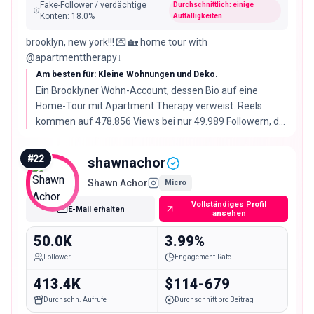
Fake-Follower / verdächtige
Durchschnittlich: einige
Konten
:
18.0
%
Auffälligkeiten
brooklyn, new york!!! 💌 🏡 home tour with
@apartmenttherapy↓
Am besten für: Kleine Wohnungen und Deko.
Ein Brooklyner Wohn-Account, dessen Bio auf eine
Home-Tour mit Apartment Therapy verweist. Reels
kommen auf 478.856 Views bei nur 49.989 Followern, der
größte Abstand dieser Liste, bei 10.88% Engagement-
Rate.
#
22
shawnachor
Shawn Achor
Micro
Vollständiges Profil
E-Mail erhalten
ansehen
50.0K
3.99%
Follower
Engagement-Rate
413.4K
$114-679
Durchschn. Aufrufe
Durchschnitt pro Beitrag