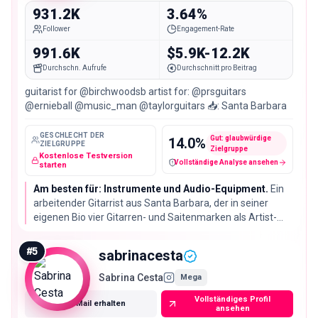
931.2K
3.64%
Follower
Engagement-Rate
991.6K
$5.9K-12.2K
Durchschn. Aufrufe
Durchschnitt pro Beitrag
guitarist for @birchwoodsb artist for: @prsguitars
@ernieball @music_man @taylorguitars 📥: Santa Barbara
GESCHLECHT DER
Gut: glaubwürdige
14.0
%
ZIELGRUPPE
Zielgruppe
Kostenlose Testversion
Vollständige Analyse ansehen
Fake-Follower / verdächtige Konten
starten
Am besten für: Instrumente und Audio-Equipment.
Ein
arbeitender Gitarrist aus Santa Barbara, der in seiner
eigenen Bio vier Gitarren- und Saitenmarken als Artist-
Beziehungen nennt. Seine Reels kommen auf 991.589
Views bei 931.246 Followern, das Spiel reist also weiter als
#
5
sabrinacesta
die Followerzahl.
Sabrina Cesta
Mega
Vollständiges Profil
E-Mail erhalten
ansehen