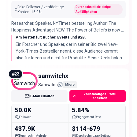
Fake-Follower / verdächtige
Durchschnittlich: einige
Konten
:
16.0
%
Auffälligkeiten
Researcher, Speaker, NYTimes bestselling Author| The
Happiness Advantage| NEW: The Power of Beliefs is now a
NYTimes bestseller!
Am besten für: Bücher, Events und B2B.
Ein Forscher und Speaker, der in seiner Bio zwei New-
York-Times-Bestseller nennt, diese Audience kommt
also für Ideen und nicht für Produkte. Seine Reels holen
im Schnitt 413.432 Views aus nur 49.963 Followern, bei
3.99% Engagement-Rate.
#
23
samwitchx
Samwitch
Micro
Vollständiges Profil
E-Mail erhalten
ansehen
50.0K
5.84%
Follower
Engagement-Rate
437.9K
$114-679
Durchschn. Aufrufe
Durchschnitt pro Beitrag