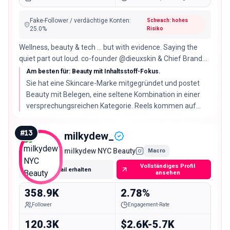
Fake-Follower / verdächtige Konten
:
Schwach: hohes
25.0
%
Risiko
Wellness, beauty & tech … but with evidence. Saying the
quiet part out loud. co-founder @dieuxskin & Chief Brand
Officer
Am besten für: Beauty mit Inhaltsstoff-Fokus.
Sie hat eine Skincare-Marke mitgegründet und postet
Beauty mit Belegen, eine seltene Kombination in einer
versprechungsreichen Kategorie. Reels kommen auf
682.537 Views bei 386.279 Followern, die Engagement-
Rate liegt bei 3.58%.
#
13
milkydew_
milkydew NYC Beauty
Macro
Vollständiges Profil
E-Mail erhalten
ansehen
358.9K
2.78%
Follower
Engagement-Rate
120.3K
$2.6K-5.7K