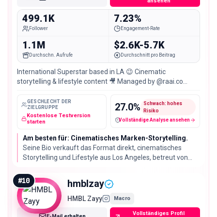
ansehen
499.1K
7.23%
Follower
Engagement-Rate
1.1M
$2.6K-5.7K
Durchschn. Aufrufe
Durchschnitt pro Beitrag
International Superstar based in LA 😉 Cinematic
storytelling & lifestyle content 🎥 Managed by @raai.co
@honeycombtalent
GESCHLECHT DER
Schwach: hohes
27.0
%
ZIELGRUPPE
Risiko
Kostenlose Testversion
Vollständige Analyse ansehen
Fake-Follower / verdächtige Konten
starten
Am besten für: Cinematisches Marken-Storytelling.
Seine Bio verkauft das Format direkt, cinematisches
Storytelling und Lifestyle aus Los Angeles, betreut von
zwei Talentagenturen. Reels kommen auf 1.134.519
Views bei 499.106 Followern, die Videoreichweite läuft
#
10
hmblzay
also weit über die Audience-Größe hinaus.
HMBL Zayy
Macro
Vollständiges Profil
E-Mail erhalten