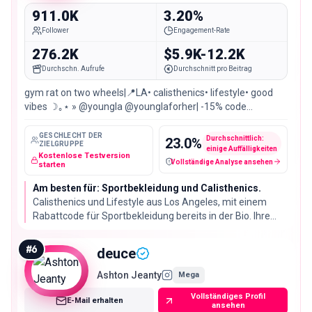
911.0K
3.20%
Follower
Engagement-Rate
276.2K
$5.9K-12.2K
Durchschn. Aufrufe
Durchschnitt pro Beitrag
gym rat on two wheels|📍LA• calisthenics• lifestyle• good
vibes ☽｡⋆ » @youngla @younglaforher| -15% code
‘SABRINA’ 📩:
GESCHLECHT DER
Durchschnittlich:
23.0
%
ZIELGRUPPE
einige Auffälligkeiten
Kostenlose Testversion
Vollständige Analyse ansehen
Fake-Follower / verdächtige Konten
starten
Am besten für: Sportbekleidung und Calisthenics.
Calisthenics und Lifestyle aus Los Angeles, mit einem
Rabattcode für Sportbekleidung bereits in der Bio. Ihre
Audience liest sich zu 93% echt, deutlich über dem
Listenschnitt von 80%, bei 910.972 Followern und 3.20%
#
6
deuce
Engagement-Rate.
Ashton Jeanty
Mega
Vollständiges Profil
E-Mail erhalten
ansehen