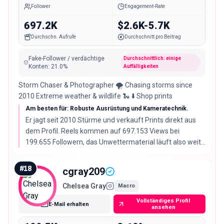
Follower
Engagement-Rate
697.2K
$2.6K-5.7K
Durchschn. Aufrufe
Durchschnitt pro Beitrag
Fake-Follower / verdächtige
Durchschnittlich: einige
Konten
:
21.0
%
Auffälligkeiten
Storm Chaser & Photographer 🌪️ Chasing storms since
2010 Extreme weather & wildlife 🐍 ⬇️ Shop prints
Am besten für: Robuste Ausrüstung und Kameratechnik.
Er jagt seit 2010 Stürme und verkauft Prints direkt aus
dem Profil. Reels kommen auf 697.153 Views bei
199.655 Followern, das Unwettermaterial läuft also weit
über eine bescheidene Engagement-Rate von 2.45%
hinaus.
#
18
cgray209
Chelsea Gray
Macro
Vollständiges Profil
E-Mail erhalten
ansehen