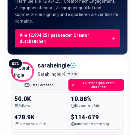
Filtern Sie alle 12,934,251 Creator nach Engagement,
Zielgruppenstandort, Zielgruppenqualität und
kommerzieller Eignung und exportieren Sie verifizierte
Kontakte.
Alle 12,934,251 passenden Creator
durchsuchen
#
21
saraheingle
Sarah Ingle
Micro
Vollständiges Profil
E-Mail erhalten
ansehen
50.0K
10.88%
Follower
Engagement-Rate
478.9K
$114-679
Durchschn. Aufrufe
Durchschnitt pro Beitrag