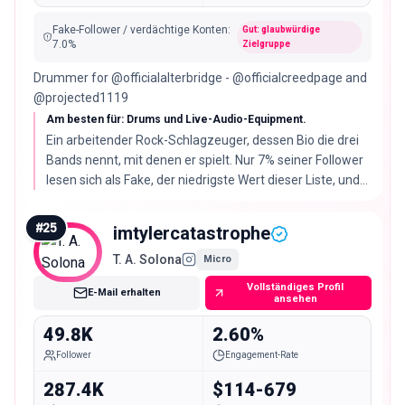
Fake-Follower / verdächtige Konten
:
Gut: glaubwürdige
7.0
%
Zielgruppe
Drummer for @officialalterbridge - @officialcreedpage and
@projected1119
Am besten für: Drums und Live-Audio-Equipment.
Ein arbeitender Rock-Schlagzeuger, dessen Bio die drei
Bands nennt, mit denen er spielt. Nur 7% seiner Follower
lesen sich als Fake, der niedrigste Wert dieser Liste, und
die Reels kommen auf 452.098 Views bei 49.908
Followern.
#
25
imtylercatastrophe
T. A. Solona
Micro
Vollständiges Profil
E-Mail erhalten
ansehen
49.8K
2.60%
Follower
Engagement-Rate
287.4K
$114-679