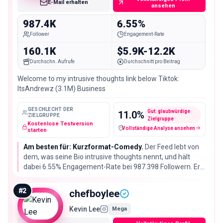
E-Mail erhalten
ansehen
987.4K
6.55%
Follower
Engagement-Rate
160.1K
$5.9K-12.2K
Durchschn. Aufrufe
Durchschnitt pro Beitrag
Welcome to my intrusive thoughts link below Tiktok:
ItsAndrewz (3.1M) Business
GESCHLECHT DER
Gut: glaubwürdige
11.0
%
ZIELGRUPPE
Zielgruppe
Kostenlose Testversion
Vollständige Analyse ansehen
Fake-Follower / verdächtige Konten
starten
Am besten für: Kurzformat-Comedy.
Der Feed lebt von
dem, was seine Bio intrusive thoughts nennt, und hält
dabei 6.55% Engagement-Rate bei 987.398 Followern. Er
nennt separat 3.1M auf TikTok, hier plant man also die
Pointe, nicht das Skript.
#
2
chefboylee
Kevin Lee
Mega