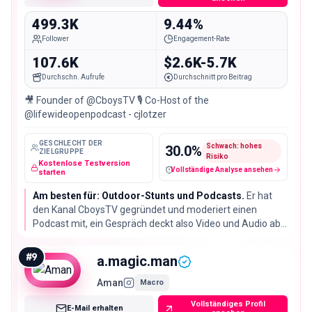
499.3K
9.44%
Follower
Engagement-Rate
107.6K
$2.6K-5.7K
Durchschn. Aufrufe
Durchschnitt pro Beitrag
🎥 Founder of @CboysTV 🎙️ Co-Host of the
@lifewideopenpodcast - cjlotzer
GESCHLECHT DER
Schwach: hohes
30.0
%
ZIELGRUPPE
Risiko
Kostenlose Testversion
Vollständige Analyse ansehen
Fake-Follower / verdächtige Konten
starten
Am besten für: Outdoor-Stunts und Podcasts.
Er hat
den Kanal CboysTV gegründet und moderiert einen
Podcast mit, ein Gespräch deckt also Video und Audio ab.
9.44% Engagement-Rate bei 499.332 Followern, davon
lesen sich 79% als echt.
#
9
a.magic.man
Aman
Macro
Vollständiges Profil
E-Mail erhalten