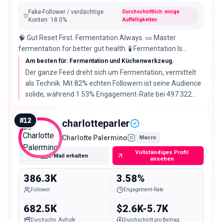
Fake-Follower / verdächtige
Durchschnittlich: einige
Konten
:
18.0
%
Auffälligkeiten
🧠 Gut Reset First. Fermentation Always. 🥒 Master
fermentation for better gut health. 🧪 Fermentation Is
Health Technology. 👇 DM “START” for my roadmap.
Am besten für: Fermentation und Küchenwerkzeug.
Der ganze Feed dreht sich um Fermentation, vermittelt
als Technik. Mit 82% echten Followern ist seine Audience
solide, während 1.53% Engagement-Rate bei 497.322
Followern der niedrigste Wert ist, das ist ein
Glaubwürdigkeitskauf.
#
12
charlotteparler
Charlotte Palermino
Macro
Vollständiges Profil
E-Mail erhalten
ansehen
386.3K
3.58%
Follower
Engagement-Rate
682.5K
$2.6K-5.7K
Durchschn. Aufrufe
Durchschnitt pro Beitrag