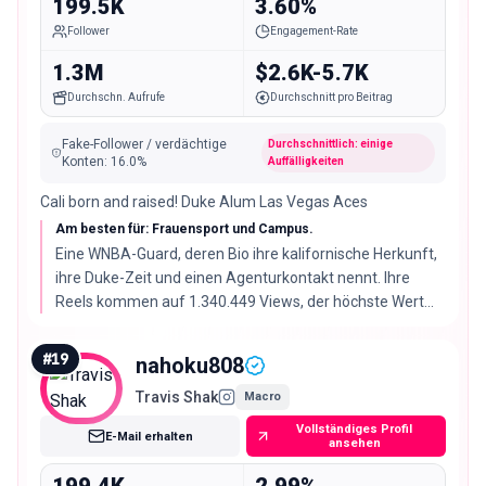
199.5K
3.60%
Follower
Engagement-Rate
1.3M
$2.6K-5.7K
Durchschn. Aufrufe
Durchschnitt pro Beitrag
Fake-Follower / verdächtige
Durchschnittlich: einige
Konten
:
16.0
%
Auffälligkeiten
Cali born and raised! Duke Alum Las Vegas Aces
Am besten für: Frauensport und Campus.
Eine WNBA-Guard, deren Bio ihre kalifornische Herkunft,
ihre Duke-Zeit und einen Agenturkontakt nennt. Ihre
Reels kommen auf 1.340.449 Views, der höchste Wert
hier, mit 84% echten Followern ist die Audience-Qualität
aber die schwächste der Liste.
#
19
nahoku808
Travis Shak
Macro
Vollständiges Profil
E-Mail erhalten
ansehen
199.4K
2.99%