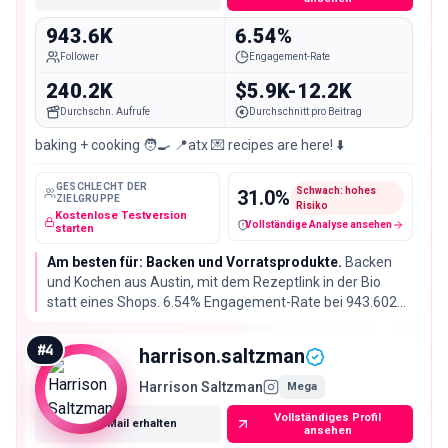
943.6K
6.54%
Follower
Engagement-Rate
240.2K
$5.9K-12.2K
Durchschn. Aufrufe
Durchschnitt pro Beitrag
baking + cooking 🧑‍🍳 📍atx 💌 recipes are here! ⬇️
GESCHLECHT DER
Schwach: hohes
31.0
%
ZIELGRUPPE
Risiko
Kostenlose Testversion
Vollständige Analyse ansehen
Fake-Follower / verdächtige Konten
starten
Am besten für: Backen und Vorratsprodukte.
Backen
und Kochen aus Austin, mit dem Rezeptlink in der Bio
statt eines Shops. 6.54% Engagement-Rate bei 943.602
Followern und 240.153 durchschnittliche Reel-Views
machen daraus einen verlässlichen Rezeptplatz.
#
4
harrison.saltzman
Harrison Saltzman
Mega
Vollständiges Profil
E-Mail erhalten
ansehen