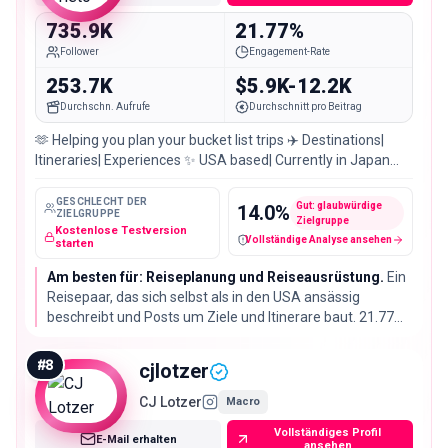
735.9K
21.77%
Follower
Engagement-Rate
253.7K
$5.9K-12.2K
Durchschn. Aufrufe
Durchschnitt pro Beitrag
🫶 Helping you plan your bucket list trips ✈️ Destinations|
Itineraries| Experiences ✨ USA based| Currently in Japan
🇯🇵 💌
GESCHLECHT DER
Gut: glaubwürdige
14.0
%
ZIELGRUPPE
Zielgruppe
Kostenlose Testversion
Vollständige Analyse ansehen
Fake-Follower / verdächtige Konten
starten
Am besten für: Reiseplanung und Reiseausrüstung.
Ein
Reisepaar, das sich selbst als in den USA ansässig
beschreibt und Posts um Ziele und Itinerare baut. 21.77%
Engagement-Rate bei 735.923 Followern ist der
zweithöchste Wert hier und passt zu Kampagnen, die auf
#
8
cjlotzer
Buchungen zielen.
CJ Lotzer
Macro
Vollständiges Profil
E-Mail erhalten
ansehen