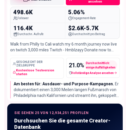
ansehen
498.6K
5.06%
Follower
Engagement-Rate
116.4K
$2.6K-5.7K
Durchschn. Aufrufe
Durchschnitt pro Beitrag
Walk from Philly to Cali watch my 6 month journey now live
on twitch 3,000 miles Twitch - Hmblzayy Donate now to
build a trade school for kids 👇🏼
GESCHLECHT DER
Durchschnittlich:
21.0
%
ZIELGRUPPE
einige Auffälligkeiten
Kostenlose Testversion
Vollständige Analyse ansehen
Fake-Follower / verdächtige Konten
starten
Am besten für: Ausdauer- und Purpose-Kampagnen.
Er
dokumentiert einen 3,000 Meilen langen Fußmarsch von
Philadelphia nach Kalifornien und streamt ihn, gekoppelt
an eine Spendenaktion für eine Handwerksschule. 5.06%
Engagement-Rate bei 498.603 Followern und ein
Erzählbogen, in den eine Marke einsteigen kann statt ihn
SIE SEHEN 25 VON 12,934,251 PROFILEN
zu unterbrechen.
Durchsuchen Sie die gesamte Creator-
Datenbank