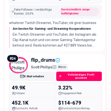
Fake-Follower / verdächtige
Durchschnittlich: einige
Konten
:
24.0
%
Auffälligkeiten
whatever Twitch Streamer, YouTuber, ick giver business
Am besten für: Gaming- und Streaming-Kooperationen.
Ein Twitch-Streamer und YouTuber, der Instagram als
Clip-Kanal nutzt und von einer Gaming-Talentagentur
betreut wird. Reels kommen auf 437.889 Views bei
49.952 Followern und 5.84% Engagement-Rate, und das
ist der einzige unverifizierte Account hier.
#
24
flip_drums
Scott Phillips
Micro
Vollständiges Profil
E-Mail erhalten
ansehen
49.9K
3.22%
Follower
Engagement-Rate
452.1K
$114-679
Durchschn. Aufrufe
Durchschnitt pro Beitrag