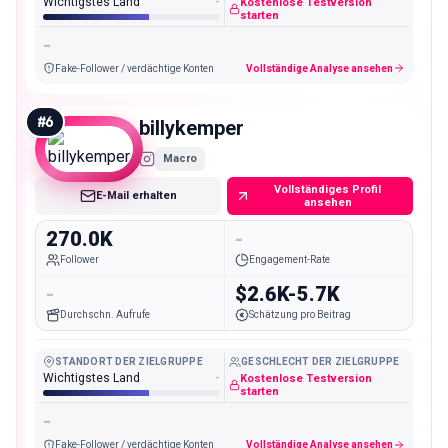
Wichtigstes Land
-
Kostenlose Testversion
starten
-
Fake-Follower / verdächtige Konten
Vollständige Analyse ansehen
#
6
billykemper
Macro
Vollständiges Profil
E-Mail erhalten
ansehen
270.0K
-
Follower
Engagement-Rate
-
$2.6K-5.7K
Durchschn. Aufrufe
Schätzung pro Beitrag
STANDORT DER ZIELGRUPPE
GESCHLECHT DER ZIELGRUPPE
Wichtigstes Land
-
Kostenlose Testversion
starten
-
Fake-Follower / verdächtige Konten
Vollständige Analyse ansehen