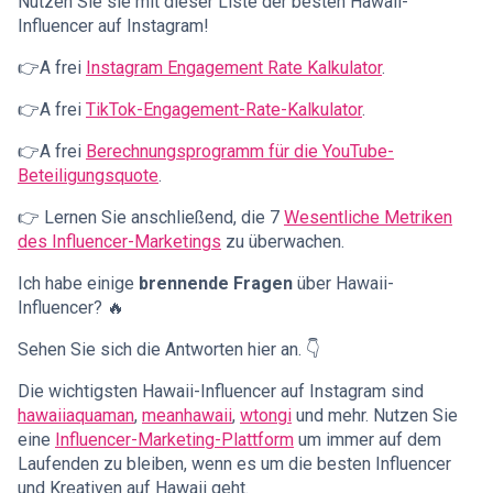
Nutzen Sie sie mit dieser Liste der besten Hawaii-
Influencer auf Instagram!
👉A frei
Instagram Engagement Rate Kalkulator
.
👉A frei
TikTok-Engagement-Rate-Kalkulator
.
👉A frei
Berechnungsprogramm für die YouTube-
Beteiligungsquote
.
👉 Lernen Sie anschließend, die 7
Wesentliche Metriken
des Influencer-Marketings
zu überwachen.
Ich habe einige
brennende Fragen
über Hawaii-
Influencer? 🔥
Sehen Sie sich die Antworten hier an. 👇
Die wichtigsten Hawaii-Influencer auf Instagram sind
hawaiiaquaman
,
meanhawaii
,
wtongi
und mehr. Nutzen Sie
eine
Influencer-Marketing-Plattform
um immer auf dem
Laufenden zu bleiben, wenn es um die besten Influencer
und Kreativen auf Hawaii geht.