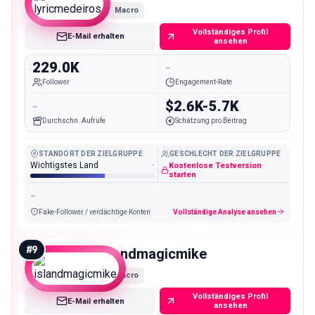
Macro
Vollständiges Profil
E-Mail erhalten
ansehen
229.0K
-
Follower
Engagement-Rate
-
$2.6K-5.7K
Durchschn. Aufrufe
Schätzung pro Beitrag
STANDORT DER ZIELGRUPPE
GESCHLECHT DER ZIELGRUPPE
Wichtigstes Land
-
Kostenlose Testversion
starten
-
Fake-Follower / verdächtige Konten
Vollständige Analyse ansehen
#
9
islandmagicmike
Macro
Vollständiges Profil
E-Mail erhalten
ansehen