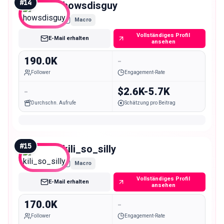
#
14
howsdisguy
Macro
Vollständiges Profil
E-Mail erhalten
ansehen
190.0K
-
Follower
Engagement-Rate
-
$2.6K-5.7K
Durchschn. Aufrufe
Schätzung pro Beitrag
#
15
kili_so_silly
Macro
Vollständiges Profil
E-Mail erhalten
ansehen
170.0K
-
Follower
Engagement-Rate