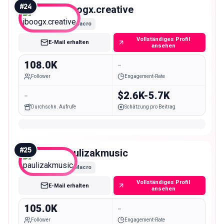
#
24
jboogx.creative
Macro
Vollständiges Profil
E-Mail erhalten
ansehen
108.0K
-
Follower
Engagement-Rate
-
$2.6K-5.7K
Durchschn. Aufrufe
Schätzung pro Beitrag
#
25
paulizakmusic
Macro
Vollständiges Profil
E-Mail erhalten
ansehen
105.0K
-
Follower
Engagement-Rate