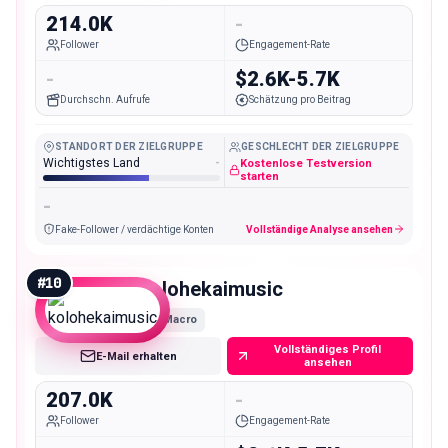
214.0K
-
Follower
Engagement-Rate
-
$2.6K-5.7K
Durchschn. Aufrufe
Schätzung pro Beitrag
STANDORT DER ZIELGRUPPE
GESCHLECHT DER ZIELGRUPPE
Wichtigstes Land
-
Kostenlose Testversion
starten
-
Fake-Follower / verdächtige Konten
Vollständige Analyse ansehen
#
10
kolohekaimusic
Macro
Vollständiges Profil
E-Mail erhalten
ansehen
207.0K
-
Follower
Engagement-Rate