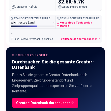
-
$2.6K-5.7K
Durchschn. Aufrufe
Schätzung pro Beitrag
STANDORT DER ZIELGRUPPE
GESCHLECHT DER ZIELGRUPPE
Wichtigstes Land
-
Kostenlose Testversion
starten
-
Fake-Follower / verdächtige Konten
Vollständige Analyse ansehen
SIE SEHEN 25 PROFILE
Durchsuchen Sie die gesamte Creator-
Datenbank
Filtern Sie die gesamte Creator-Datenbank nach
Engagement, Zielgruppenstandort und
Zielgruppenqualität und exportieren Sie verifizierte
Kontakte.
Creator-Datenbank durchsuchen