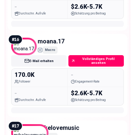
-
$2.6K-5.7K
Durchschn. Aufrufe
Schätzung pro Beitrag
#
16
moana.17
Macro
Vollständiges Profil
E-Mail erhalten
ansehen
170.0K
-
Follower
Engagement-Rate
-
$2.6K-5.7K
Durchschn. Aufrufe
Schätzung pro Beitrag
#
17
mikelovemusic