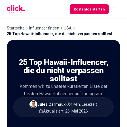
Skip to content
Kostenlos starten
Startseite
Influencer finden
USA
25 Top Hawaii-Influencer, die du nicht verpassen solltest
Funktionen
25 Top Hawaii-Influencer,
Kostenlose
Tools
die du nicht verpassen
solltest
Kommen wir zu unserer kuratierten Liste der
besten Hawaii-Influencer auf Instagram.
Jules Carmaux
·
4 Min. Lesezeit
·
Aktualisiert
:
26. Mai 2026