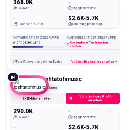
368.0K
-
Follower
Engagement-Rate
-
$2.6K-5.7K
Durchschn. Aufrufe
Schätzung pro Beitrag
STANDORT DER ZIELGRUPPE
GESCHLECHT DER ZIELGRUPPE
Wichtigstes Land
-
Kostenlose Testversion
starten
-
Fake-Follower / verdächtige Konten
Vollständige Analyse ansehen
#
4
joshtatofimusic
Macro
Vollständiges Profil
E-Mail erhalten
ansehen
290.0K
-
Follower
Engagement-Rate
-
$2.6K-5.7K