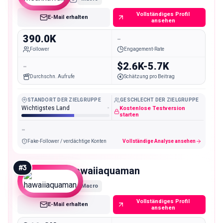
Vollständiges Profil
E-Mail erhalten
ansehen
390.0K
-
Follower
Engagement-Rate
-
$2.6K-5.7K
Durchschn. Aufrufe
Schätzung pro Beitrag
STANDORT DER ZIELGRUPPE
GESCHLECHT DER ZIELGRUPPE
Wichtigstes Land
-
Kostenlose Testversion
starten
-
Fake-Follower / verdächtige Konten
Vollständige Analyse ansehen
#
3
hawaiiaquaman
Macro
Vollständiges Profil
E-Mail erhalten
ansehen