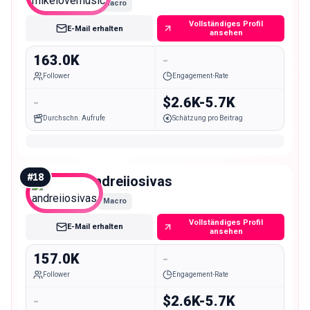
Macro
Vollständiges Profil
E-Mail erhalten
ansehen
163.0K
-
Follower
Engagement-Rate
-
$2.6K-5.7K
Durchschn. Aufrufe
Schätzung pro Beitrag
#
18
andreiiosivas
Macro
Vollständiges Profil
E-Mail erhalten
ansehen
157.0K
-
Follower
Engagement-Rate
-
$2.6K-5.7K