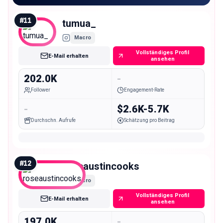
#
11
tumua_
Macro
Vollständiges Profil
E-Mail erhalten
ansehen
202.0K
-
Follower
Engagement-Rate
-
$2.6K-5.7K
Durchschn. Aufrufe
Schätzung pro Beitrag
#
12
roseaustincooks
Macro
Vollständiges Profil
E-Mail erhalten
ansehen
197.0K
-