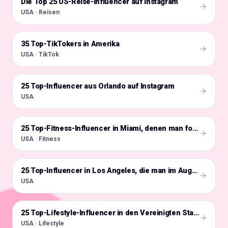
Die Top 25 US-Reise-Influencer auf Instagram
🇺🇸
USA · Reisen
35 Top-TikTokers in Amerika
🇺🇸
USA · TikTok
25 Top-Influencer aus Orlando auf Instagram
🇺🇸
USA
🇺🇸
25 Top-Fitness-Influencer in Miami, denen man folgen sollte
USA · Fitness
🇺🇸
25 Top-Influencer in Los Angeles, die man im Auge behalten sollte
USA
🇺🇸
25 Top-Lifestyle-Influencer in den Vereinigten Staaten
USA · Lifestyle