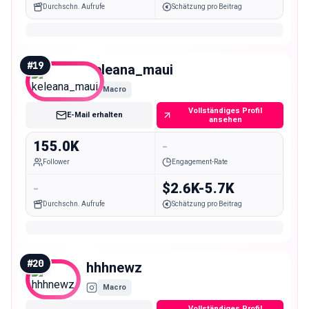
Durchschn. Aufrufe
Schätzung pro Beitrag
#
19
keleana_maui
Macro
Vollständiges Profil
E-Mail erhalten
ansehen
155.0K
-
Follower
Engagement-Rate
-
$2.6K-5.7K
Durchschn. Aufrufe
Schätzung pro Beitrag
#
20
hhhnewz
Macro
Vollständiges Profil