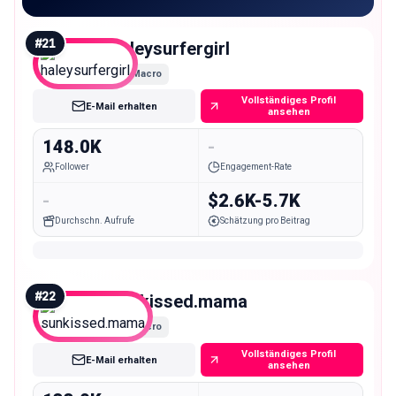
#
21
haleysurfergirl
Macro
Vollständiges Profil
E-Mail erhalten
ansehen
148.0K
-
Follower
Engagement-Rate
-
$2.6K-5.7K
Durchschn. Aufrufe
Schätzung pro Beitrag
#
22
sunkissed.mama
Macro
Vollständiges Profil
E-Mail erhalten
ansehen