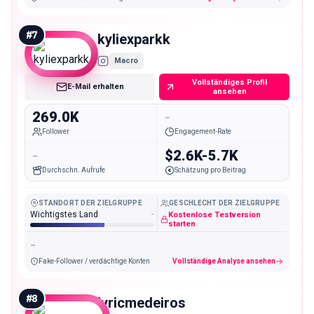
#
7
kyliexparkk
Macro
Vollständiges Profil
E-Mail erhalten
ansehen
269.0K
-
Follower
Engagement-Rate
-
$2.6K-5.7K
Durchschn. Aufrufe
Schätzung pro Beitrag
STANDORT DER ZIELGRUPPE
GESCHLECHT DER ZIELGRUPPE
Wichtigstes Land
-
Kostenlose Testversion
starten
-
Fake-Follower / verdächtige Konten
Vollständige Analyse ansehen
#
8
lyricmedeiros