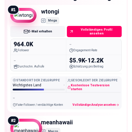
#
1
wtongi
Mega
Vollständiges Profil
E-Mail erhalten
ansehen
964.0K
-
Follower
Engagement-Rate
-
$5.9K-12.2K
Durchschn. Aufrufe
Schätzung pro Beitrag
STANDORT DER ZIELGRUPPE
GESCHLECHT DER ZIELGRUPPE
Wichtigstes Land
-
Kostenlose Testversion
starten
-
Fake-Follower / verdächtige Konten
Vollständige Analyse ansehen
#
2
meanhawaii
Macro