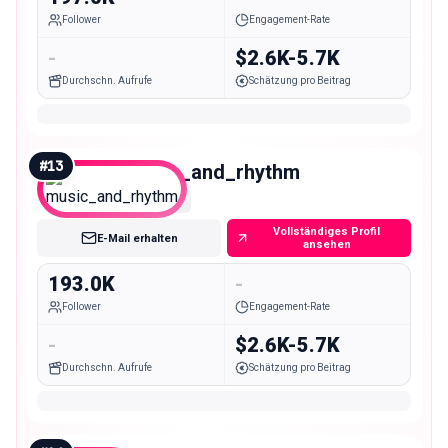
Follower
Engagement-Rate
-
$2.6K-5.7K
Durchschn. Aufrufe
Schätzung pro Beitrag
#
13
music_and_rhythm
Macro
Vollständiges Profil
E-Mail erhalten
ansehen
193.0K
-
Follower
Engagement-Rate
-
$2.6K-5.7K
Durchschn. Aufrufe
Schätzung pro Beitrag