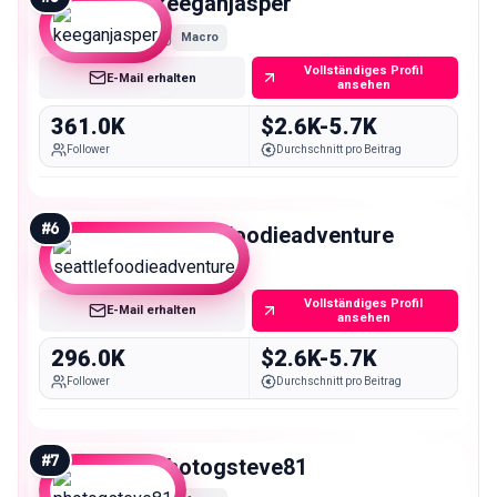
keeganjasper
Macro
Vollständiges Profil
E-Mail erhalten
ansehen
361.0K
$2.6K-5.7K
Follower
Durchschnitt pro Beitrag
#
6
seattlefoodieadventure
Macro
Vollständiges Profil
E-Mail erhalten
ansehen
296.0K
$2.6K-5.7K
Follower
Durchschnitt pro Beitrag
#
7
photogsteve81