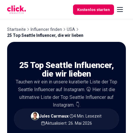
Skip to content
Kostenlos starten
Startseite
Influencer finden
USA
25 Top Seattle Influencer, die wir lieben
Funktionen
25 Top Seattle Influencer,
Kostenlose
Tools
die wir lieben
Tauchen wir ein in unsere kuratierte Liste der Top
Seattle Influencer auf Instagram. 🤫 Hier ist die
ultimative Liste der Top Seattle Influencer auf
Instagram. 👇.
Jules Carmaux
·
4 Min. Lesezeit
·
Aktualisiert
:
26. Mai 2026