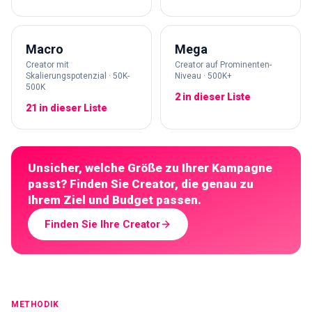
Macro
Mega
Creator mit
Creator auf Prominenten-
Skalierungspotenzial · 50K-
Niveau · 500K+
500K
2 in dieser Liste
21 in dieser Liste
Unsicher, welche Größe zu Ihrer Kampagne
passt? Finden Sie Creator, die genau zu
Ihrem Ziel und Budget passen.
Finden Sie Ihre Creator
METHODIK