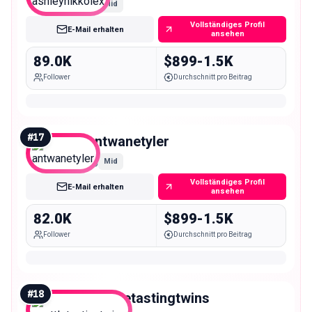
Mid
Vollständiges Profil
E-Mail erhalten
ansehen
89.0K
$899-1.5K
Follower
Durchschnitt pro Beitrag
#
17
antwanetyler
Mid
Vollständiges Profil
E-Mail erhalten
ansehen
82.0K
$899-1.5K
Follower
Durchschnitt pro Beitrag
#
18
seattletastingtwins