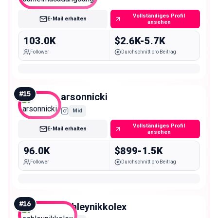
Macro
Vollständiges Profil
E-Mail erhalten
ansehen
103.0K
$2.6K-5.7K
Follower
Durchschnitt pro Beitrag
#
15
arsonnicki
Mid
Vollständiges Profil
E-Mail erhalten
ansehen
96.0K
$899-1.5K
Follower
Durchschnitt pro Beitrag
#
16
ashleynikkolex