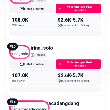
Vollständiges Profil
E-Mail erhalten
ansehen
108.0K
$2.6K-5.7K
Follower
Durchschnitt pro Beitrag
#
13
irina_solo
Macro
Vollständiges Profil
E-Mail erhalten
ansehen
107.0K
$2.6K-5.7K
Follower
Durchschnitt pro Beitrag
#
14
danielmacadangdang