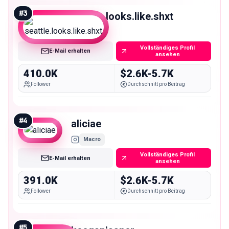
#
3
seattle.looks.like.shxt
Macro
Vollständiges Profil
E-Mail erhalten
ansehen
410.0K
$2.6K-5.7K
Follower
Durchschnitt pro Beitrag
#
4
aliciae
Macro
Vollständiges Profil
E-Mail erhalten
ansehen
391.0K
$2.6K-5.7K
Follower
Durchschnitt pro Beitrag
#
5