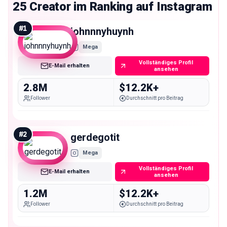
25 Creator im Ranking auf Instagram
#
1
johnnnyhuynh
Mega
Vollständiges Profil
E-Mail erhalten
ansehen
2.8M
$12.2K+
Follower
Durchschnitt pro Beitrag
#
2
gerdegotit
Mega
Vollständiges Profil
E-Mail erhalten
ansehen
1.2M
$12.2K+
Follower
Durchschnitt pro Beitrag