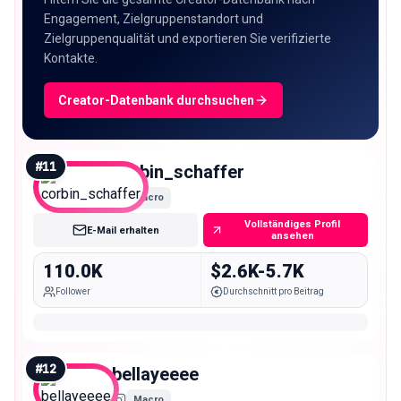
Engagement, Zielgruppenstandort und
Zielgruppenqualität und exportieren Sie verifizierte
Kontakte.
Creator-Datenbank durchsuchen
#
11
corbin_schaffer
Macro
Vollständiges Profil
E-Mail erhalten
ansehen
110.0K
$2.6K-5.7K
Follower
Durchschnitt pro Beitrag
#
12
bellayeeee
Macro