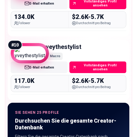
Vollständiges Profil
E-Mail erhalten
ansehen
134.0K
$2.6K-5.7K
Follower
Durchschnitt pro Beitrag
#
10
yveythestylist
Macro
Vollständiges Profil
E-Mail erhalten
ansehen
117.0K
$2.6K-5.7K
Follower
Durchschnitt pro Beitrag
SIE SEHEN 25 PROFILE
Durchsuchen Sie die gesamte Creator-
Datenbank
Filtern Sie die gesamte Creator-Datenbank nach