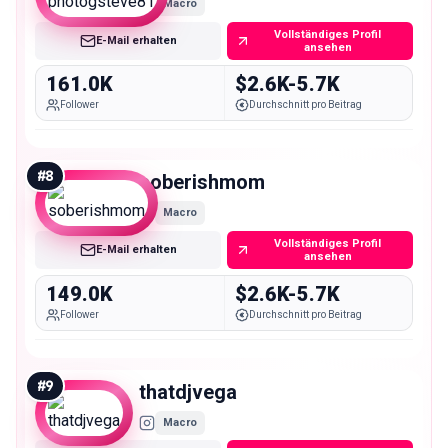
Macro
Vollständiges Profil
E-Mail erhalten
ansehen
161.0K
$2.6K-5.7K
Follower
Durchschnitt pro Beitrag
#
8
soberishmom
Macro
Vollständiges Profil
E-Mail erhalten
ansehen
149.0K
$2.6K-5.7K
Follower
Durchschnitt pro Beitrag
#
9
thatdjvega
Macro