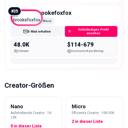
#
25
brookefoxfox
Micro
Vollständiges Profil
E-Mail erhalten
ansehen
48.0K
$114-679
Follower
Durchschnitt pro Beitrag
Creator-Größen
Nano
Micro
Aufstrebende Creator · 1K-
Effiziente Creator · 10K-50K
10K
2 in dieser Liste
0 in dieser Liste