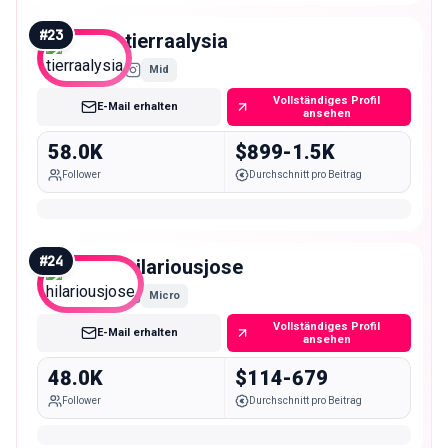
#
23
tierraalysia
Mid
Vollständiges Profil
E-Mail erhalten
ansehen
58.0K
$899-1.5K
Follower
Durchschnitt pro Beitrag
#
24
hilariousjose
Micro
Vollständiges Profil
E-Mail erhalten
ansehen
48.0K
$114-679
Follower
Durchschnitt pro Beitrag