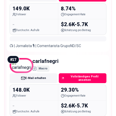
149.0K
8.74%
Follower
Engagement-Rate
-
$2.6K-5.7K
Durchschn. Aufrufe
Schätzung pro Beitrag
📺 | Jornalista 🎙️ | Comentarista GrupoND/SC
#
17
carlafnegri
Macro
Vollständiges Profil
E-Mail erhalten
ansehen
148.0K
29.30%
Follower
Engagement-Rate
-
$2.6K-5.7K
Durchschn. Aufrufe
Schätzung pro Beitrag