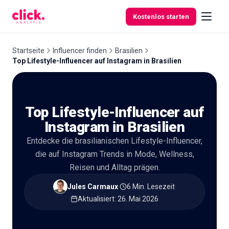
Skip to content
Kostenlos starten
Startseite
Influencer finden
Brasilien
Top Lifestyle-Influencer auf Instagram in Brasilien
Funktionen
Top Lifestyle-Influencer auf
Kostenlose
Tools
Instagram in Brasilien
Entdecke die brasilianischen Lifestyle-Influencer,
die auf Instagram Trends in Mode, Wellness,
Reisen und Alltag prägen.
Jules Carmaux
·
6 Min. Lesezeit
·
Aktualisiert
:
26. Mai 2026