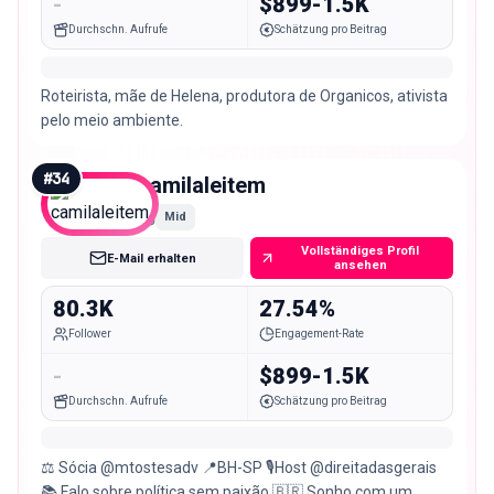
-
$899-1.5K
Durchschn. Aufrufe
Schätzung pro Beitrag
Roteirista, mãe de Helena, produtora de Organicos, ativista
pelo meio ambiente.
#
34
camilaleitem
Mid
Vollständiges Profil
E-Mail erhalten
ansehen
80.3K
27.54%
Follower
Engagement-Rate
-
$899-1.5K
Durchschn. Aufrufe
Schätzung pro Beitrag
⚖️ Sócia @mtostesadv 📍BH-SP 🎙️Host @direitadasgerais
📚 Falo sobre política sem paixão 🇧🇷 Sonho com um