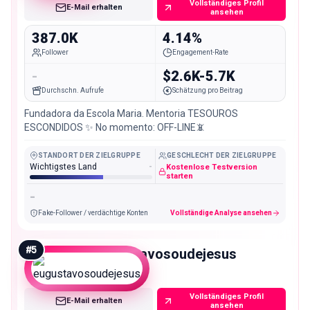
Vollständiges Profil
E-Mail erhalten
ansehen
387.0K
4.14%
Follower
Engagement-Rate
-
$2.6K-5.7K
Durchschn. Aufrufe
Schätzung pro Beitrag
Fundadora da Escola Maria. Mentoria TESOUROS
ESCONDIDOS ✨ No momento: OFF-LINE📵
STANDORT DER ZIELGRUPPE
GESCHLECHT DER ZIELGRUPPE
Wichtigstes Land
-
Kostenlose Testversion
starten
-
Fake-Follower / verdächtige Konten
Vollständige Analyse ansehen
#
5
eugustavosoudejesus
Macro
Vollständiges Profil
E-Mail erhalten
ansehen