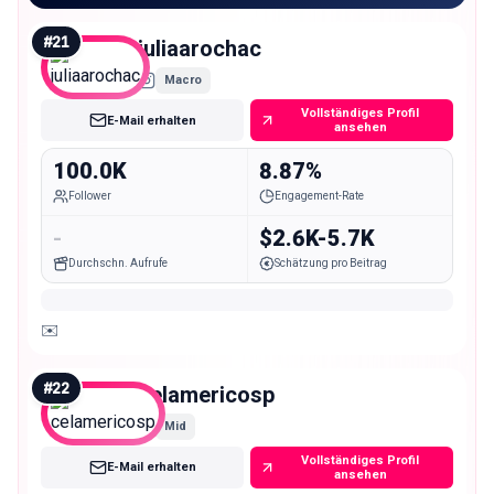
#
21
juliaarochac
Macro
Vollständiges Profil
E-Mail erhalten
ansehen
100.0K
8.87%
Follower
Engagement-Rate
-
$2.6K-5.7K
Durchschn. Aufrufe
Schätzung pro Beitrag
✉️
#
22
celamericosp
Mid
Vollständiges Profil
E-Mail erhalten
ansehen