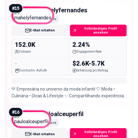
#
15
mahelyfernandes
Macro
Vollständiges Profil
E-Mail erhalten
ansehen
152.0K
2.24%
Follower
Engagement-Rate
-
$2.6K-5.7K
Durchschn. Aufrufe
Schätzung pro Beitrag
💛 Empresária no universo da moda infantil 🤍 Moda •
Culinária • Dicas & Lifestyle ✨ Compartilhando experiências
e momentos. Ceo @lalilooficial
#
16
pauloalceuperfil
Macro
Vollständiges Profil
E-Mail erhalten
ansehen