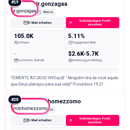
#
19
jr.gonzagaa
Macro
Vollständiges Profil
E-Mail erhalten
ansehen
105.0K
5.11%
Follower
Engagement-Rate
-
$2.6K-5.7K
Durchschn. Aufrufe
Schätzung pro Beitrag
TEMENTE AO DEUS VIVO🙏🏼 ” Ninguém tira de você aquilo
que Deus planejou para sua vida!” Proverbios 19:21
#
20
mitchomezzomo
Macro
Vollständiges Profil
E-Mail erhalten
ansehen