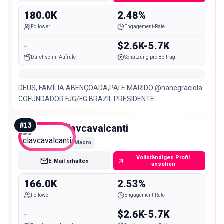
180.0K
2.48%
Follower
Engagement-Rate
-
$2.6K-5.7K
Durchschn. Aufrufe
Schätzung pro Beitrag
DEUS, FAMÍLIA ABENÇOADA,PAI E MARIDO @nanegraciola
COFUNDADOR FJG/FG BRAZIL PRESIDENTE
@fgempreendimentos @sennatower - FUNDADOR/CEO JG
INVESTMENTS
#
13
clavcavalcanti
Macro
Vollständiges Profil
E-Mail erhalten
ansehen
166.0K
2.53%
Follower
Engagement-Rate
-
$2.6K-5.7K