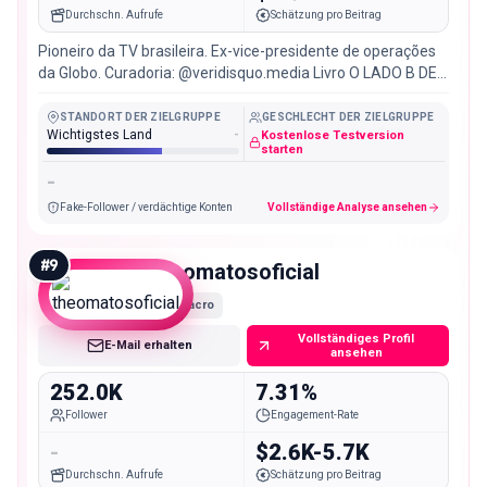
Durchschn. Aufrufe
Schätzung pro Beitrag
Pioneiro da TV brasileira. Ex-vice-presidente de operações
da Globo. Curadoria: @veridisquo.media Livro O LADO B DE
BONI no link👇
STANDORT DER ZIELGRUPPE
GESCHLECHT DER ZIELGRUPPE
Wichtigstes Land
-
Kostenlose Testversion
starten
-
Fake-Follower / verdächtige Konten
Vollständige Analyse ansehen
#
9
theomatosoficial
Macro
Vollständiges Profil
E-Mail erhalten
ansehen
252.0K
7.31%
Follower
Engagement-Rate
-
$2.6K-5.7K
Durchschn. Aufrufe
Schätzung pro Beitrag