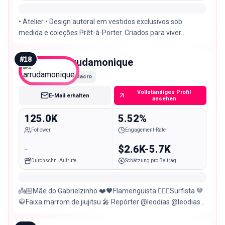
• Atelier • Design autoral em vestidos exclusivos sob
medida e coleções Prêt-à-Porter. Criados para viver
momentos eternos
#
18
arrudamonique
Macro
Vollständiges Profil
E-Mail erhalten
ansehen
125.0K
5.52%
Follower
Engagement-Rate
-
$2.6K-5.7K
Durchschn. Aufrufe
Schätzung pro Beitrag
👼🏼Mãe do Gabrielzinho ❤️🖤Flamenguista 🏄🏼‍♀️Surfista 🤎
🥋Faixa marrom de jiujitsu 🎤 Repórter @leodias @leodiastv
@melhordatardeband