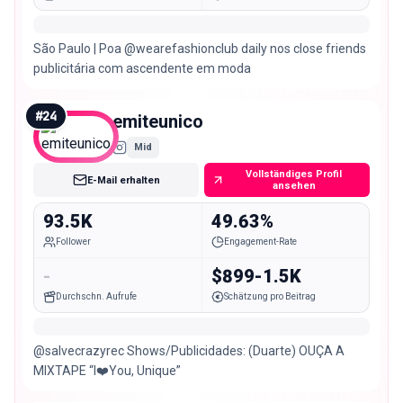
São Paulo | Poa @wearefashionclub daily nos close friends
publicitária com ascendente em moda
#
24
emiteunico
Mid
Vollständiges Profil
E-Mail erhalten
ansehen
93.5K
49.63%
Follower
Engagement-Rate
-
$899-1.5K
Durchschn. Aufrufe
Schätzung pro Beitrag
@salvecrazyrec Shows/Publicidades: (Duarte) OUÇA A
MIXTAPE “I❤️You, Unique”