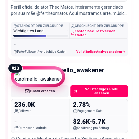
Perfil oficial do ator Theo Matos, inteiramente gerenciado
por sua mãe @fertheomatos Aqui mostramos arte, música
e atuação! @armyagency_casting
STANDORT DER ZIELGRUPPE
GESCHLECHT DER ZIELGRUPPE
Wichtigstes Land
-
Kostenlose Testversion
starten
-
Fake-Follower / verdächtige Konten
Vollständige Analyse ansehen
#
10
carolmello_awakener
Macro
Vollständiges Profil
E-Mail erhalten
ansehen
236.0K
2.78%
Follower
Engagement-Rate
-
$2.6K-5.7K
Durchschn. Aufrufe
Schätzung pro Beitrag
🐴 Criadora e Mentora do Despertar Sistêmico Assistido por