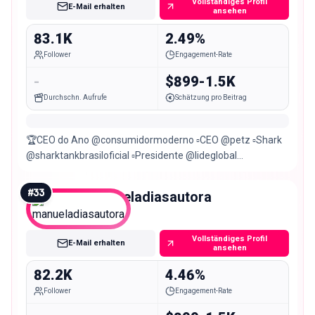
Vollständiges Profil
E-Mail erhalten
ansehen
83.1K
2.49%
Follower
Engagement-Rate
-
$899-1.5K
Durchschn. Aufrufe
Schätzung pro Beitrag
🏆CEO do Ano @consumidormoderno ▫️CEO @petz ▫️Shark
@sharktankbrasiloficial ▫️Presidente @lideglobal
Empreendedor ▫️Fundador @institutojosezimerman
#
33
manueladiasautora
Mid
Vollständiges Profil
E-Mail erhalten
ansehen
82.2K
4.46%
Follower
Engagement-Rate