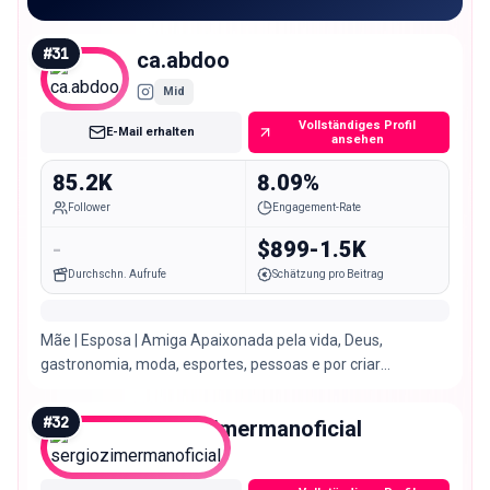
#
31
ca.abdoo
Mid
Vollständiges Profil
E-Mail erhalten
ansehen
85.2K
8.09%
Follower
Engagement-Rate
-
$899-1.5K
Durchschn. Aufrufe
Schätzung pro Beitrag
Mãe | Esposa | Amiga Apaixonada pela vida, Deus,
gastronomia, moda, esportes, pessoas e por criar
conexões. Vida real com muitas DICAS e gargalhadas.
#
32
sergiozimermanoficial
Mid