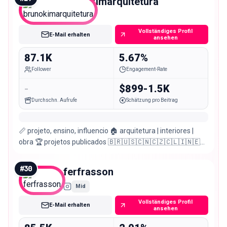
brunokimarquitetura
Mid
Vollständiges Profil
E-Mail erhalten
ansehen
87.1K
5.67%
Follower
Engagement-Rate
-
$899-1.5K
Durchschn. Aufrufe
Schätzung pro Beitrag
📏 projeto, ensino, influencio 🏠 arquitetura | interiores |
obra 🏆 projetos publicados 🇧🇷🇺🇸🇨🇳🇨🇿🇨🇱🇮🇳🇪🇸
📩 orçamentos pelo site
#
30
ferfrasson
Mid
Vollständiges Profil
E-Mail erhalten
ansehen