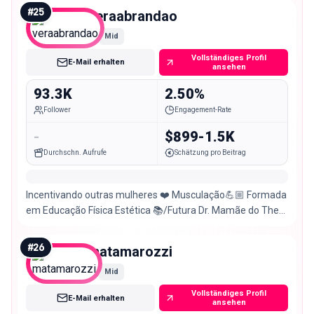
#
25
veraabrandao
Mid
Vollständiges Profil
E-Mail erhalten
ansehen
93.3K
2.50%
Follower
Engagement-Rate
-
$899-1.5K
Durchschn. Aufrufe
Schätzung pro Beitrag
Incentivando outras mulheres ❤️ Musculação💪🏼 Formada
em Educação Física Estética 📚/Futura Dr. Mamãe do Theo
🐶.
#
26
matamarozzi
Mid
Vollständiges Profil
E-Mail erhalten
ansehen