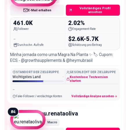
Vollständiges Profil
E-Mail erhalten
ansehen
461.0K
2.02%
Follower
Engagement-Rate
-
$2.6K-5.7K
Durchschn. Aufrufe
Schätzung pro Beitrag
Minha jornada como uma Magra Na Planta ✨ 🏷️ Cupom:
ECS - @growthsupplements & @heymubrasil
STANDORT DER ZIELGRUPPE
GESCHLECHT DER ZIELGRUPPE
Wichtigstes Land
-
Kostenlose Testversion
starten
-
Fake-Follower / verdächtige Konten
Vollständige Analyse ansehen
#
4
eu.renataoliva
Macro