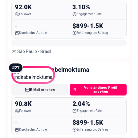
92.0K
3.10%
Follower
Engagement-Rate
-
$899-1.5K
Durchschn. Aufrufe
Schätzung pro Beitrag
✉️ São Paulo - Brasil
#
27
indirabelmoktuma
Mid
Vollständiges Profil
E-Mail erhalten
ansehen
90.8K
2.04%
Follower
Engagement-Rate
-
$899-1.5K
Durchschn. Aufrufe
Schätzung pro Beitrag