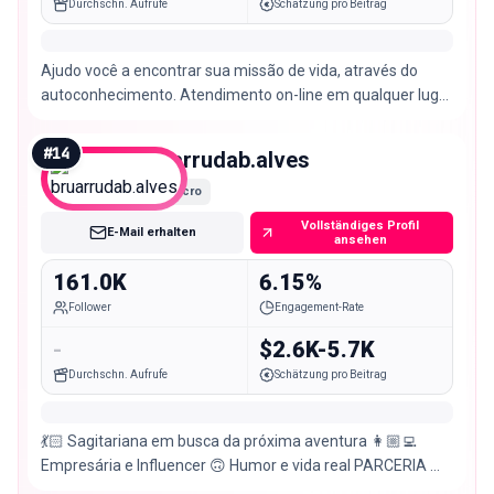
Durchschn. Aufrufe
Schätzung pro Beitrag
Ajudo você a encontrar sua missão de vida, através do
autoconhecimento. Atendimento on-line em qualquer lugar
do mundo. Saiba mais | Agendamento 👇🏻
#
14
bruarrudab.alves
Macro
Vollständiges Profil
E-Mail erhalten
ansehen
161.0K
6.15%
Follower
Engagement-Rate
-
$2.6K-5.7K
Durchschn. Aufrufe
Schätzung pro Beitrag
💃🏻 Sagitariana em busca da próxima aventura 👩🏼‍💻
Empresária e Influencer 🙃 Humor e vida real PARCERIA 👇🏻
📧