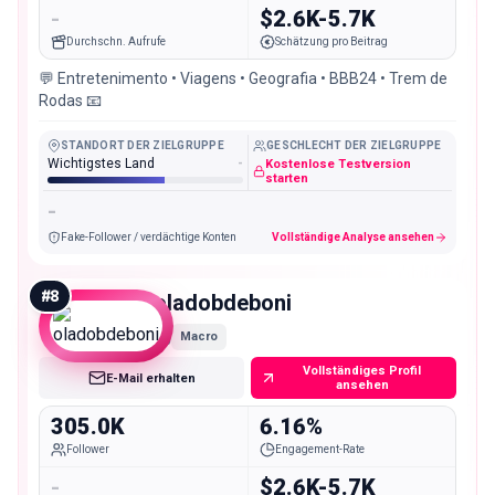
-
$2.6K-5.7K
Durchschn. Aufrufe
Schätzung pro Beitrag
💬 Entretenimento • Viagens • Geografia • BBB24 • Trem de
Rodas 📧
STANDORT DER ZIELGRUPPE
GESCHLECHT DER ZIELGRUPPE
Wichtigstes Land
-
Kostenlose Testversion
starten
-
Fake-Follower / verdächtige Konten
Vollständige Analyse ansehen
#
8
oladobdeboni
Macro
Vollständiges Profil
E-Mail erhalten
ansehen
305.0K
6.16%
Follower
Engagement-Rate
-
$2.6K-5.7K