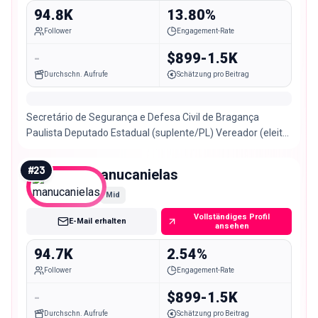
94.8K
13.80%
Follower
Engagement-Rate
-
$899-1.5K
Durchschn. Aufrufe
Schätzung pro Beitrag
Secretário de Segurança e Defesa Civil de Bragança
Paulista Deputado Estadual (suplente/PL) Vereador (eleito
PL)
#
23
manucanielas
Mid
Vollständiges Profil
E-Mail erhalten
ansehen
94.7K
2.54%
Follower
Engagement-Rate
-
$899-1.5K
Durchschn. Aufrufe
Schätzung pro Beitrag