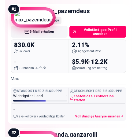
#
1
max_pazemdeus
Mega
Vollständiges Profil
E-Mail erhalten
ansehen
830.0K
2.11%
Follower
Engagement-Rate
-
$5.9K-12.2K
Durchschn. Aufrufe
Schätzung pro Beitrag
Max
STANDORT DER ZIELGRUPPE
GESCHLECHT DER ZIELGRUPPE
Wichtigstes Land
-
Kostenlose Testversion
starten
-
Fake-Follower / verdächtige Konten
Vollständige Analyse ansehen
#
2
fernanda.ganzarolli