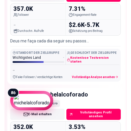
357.0K
7.31%
Follower
Engagement-Rate
-
$2.6K-5.7K
Durchschn. Aufrufe
Schätzung pro Beitrag
Deus me faça cada dia seguir seu passos…
STANDORT DER ZIELGRUPPE
GESCHLECHT DER ZIELGRUPPE
Wichtigstes Land
-
Kostenlose Testversion
starten
-
Fake-Follower / verdächtige Konten
Vollständige Analyse ansehen
#
6
michelalcoforado
Macro
Vollständiges Profil
E-Mail erhalten
ansehen
352.0K
3.53%