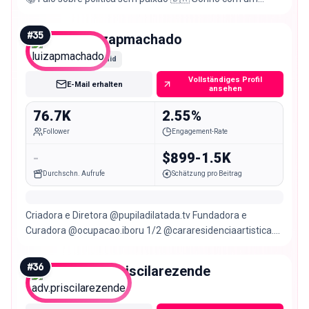
Brasil melhor para meus filhos
#
35
luizapmachado
Mid
Vollständiges Profil
E-Mail erhalten
ansehen
76.7K
2.55%
Follower
Engagement-Rate
-
$899-1.5K
Durchschn. Aufrufe
Schätzung pro Beitrag
Criadora e Diretora @pupiladilatada.tv Fundadora e
Curadora @ocupacao.iboru 1/2 @cararesidenciaartistica.
pinta e borda que dá pano pra manga ⚡️✨
#
36
adv.priscilarezende
Mid