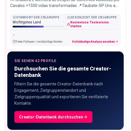
Cavalos +1500 vidas transformadas 📍Taubate-SP Uno a
alma humana e sabedoria equina.
STANDORT DER ZIELGRUPPE
GESCHLECHT DER ZIELGRUPPE
Wichtigstes Land
-
Kostenlose Testversion
starten
-
Fake-Follower / verdächtige Konten
Vollständige Analyse ansehen
SIE SEHEN 42 PROFILE
Durchsuchen Sie die gesamte Creator-
Datenbank
Filtern Sie die gesamte Creator-Datenbank nach
Engagement, Zielgruppenstandort und
Zielgruppenqualität und exportieren Sie verifizierte
Kontakte.
Creator-Datenbank durchsuchen