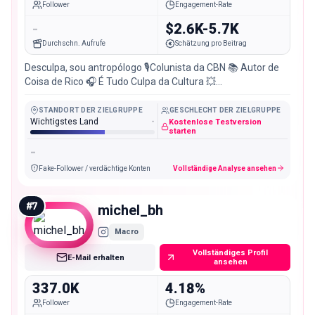
Follower
Engagement-Rate
-
$2.6K-5.7K
Durchschn. Aufrufe
Schätzung pro Beitrag
Desculpa, sou antropólogo 🎙️Colunista da CBN 📚 Autor de
Coisa de Rico 🎧 É Tudo Culpa da Cultura 💥
@grupoconsumoteca Tudo isso e mais nesse link aqui ⬇️
STANDORT DER ZIELGRUPPE
GESCHLECHT DER ZIELGRUPPE
Wichtigstes Land
-
Kostenlose Testversion
starten
-
Fake-Follower / verdächtige Konten
Vollständige Analyse ansehen
#
7
michel_bh
Macro
Vollständiges Profil
E-Mail erhalten
ansehen
337.0K
4.18%
Follower
Engagement-Rate