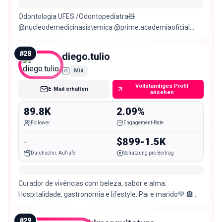
Odontologia UFES /Odontopediatra🧸
@nucleodemedicinasistemica @prime.academiaoficial
@primeserra.academiaoficial @primeacademiabh
#
28
diego.tulio
Mid
Vollständiges Profil
E-Mail erhalten
ansehen
89.8K
2.09%
Follower
Engagement-Rate
-
$899-1.5K
Durchschn. Aufrufe
Schätzung pro Beitrag
Curador de vivências com beleza, sabor e alma.
Hospitalidade, gastronomia e lifestyle. Pai e marido💚 🏨
@hotelvilladovale 🔪 @botic.restaurant
#
29