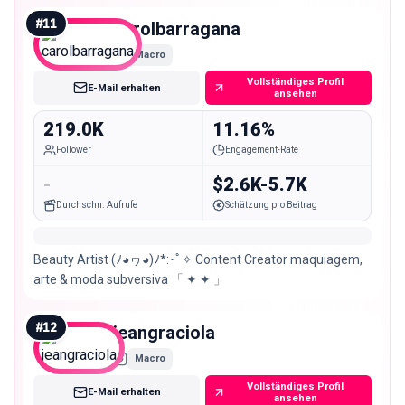
#
11
carolbarragana
Macro
Vollständiges Profil
E-Mail erhalten
ansehen
219.0K
11.16%
Follower
Engagement-Rate
-
$2.6K-5.7K
Durchschn. Aufrufe
Schätzung pro Beitrag
Beauty Artist (ﾉ◕ヮ◕)ﾉ*:･ﾟ✧ Content Creator maquiagem,
arte & moda subversiva 「 ✦ ✦ 」
#
12
jeangraciola
Macro
Vollständiges Profil
E-Mail erhalten
ansehen