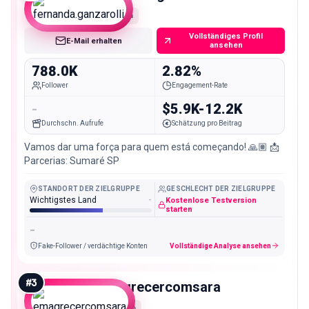
Mega
Vollständiges Profil
E-Mail erhalten
ansehen
788.0K
2.82%
Follower
Engagement-Rate
-
$5.9K-12.2K
Durchschn. Aufrufe
Schätzung pro Beitrag
Vamos dar uma força para quem está começando! 🙏🏽 📩
Parcerias: Sumaré SP
STANDORT DER ZIELGRUPPE
GESCHLECHT DER ZIELGRUPPE
Wichtigstes Land
-
Kostenlose Testversion
starten
-
Fake-Follower / verdächtige Konten
Vollständige Analyse ansehen
#
3
emagrecercomsara
Macro