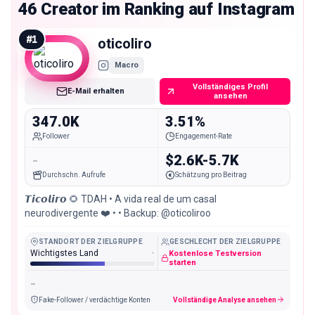
46 Creator im Ranking auf Instagram
#
1
oticoliro
Macro
Vollständiges Profil
E-Mail erhalten
ansehen
347.0K
3.51%
Follower
Engagement-Rate
-
$2.6K-5.7K
Durchschn. Aufrufe
Schätzung pro Beitrag
𝙏𝙞𝙘𝙤𝙡𝙞𝙧𝙤 🌻 TDAH • A vida real de um casal
neurodivergente ❤️ • • Backup: @oticoliroo
STANDORT DER ZIELGRUPPE
GESCHLECHT DER ZIELGRUPPE
Wichtigstes Land
-
Kostenlose Testversion
starten
-
Fake-Follower / verdächtige Konten
Vollständige Analyse ansehen