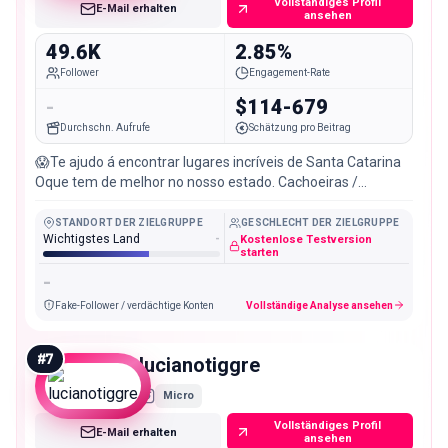
Vollständiges Profil
E-Mail erhalten
ansehen
49.6K
2.85%
Follower
Engagement-Rate
-
$114-679
Durchschn. Aufrufe
Schätzung pro Beitrag
😱Te ajudo á encontrar lugares incríveis de Santa Catarina
Oque tem de melhor no nosso estado. Cachoeiras /
Montanhas / Hospedagem ☺️✌️e muito mais
STANDORT DER ZIELGRUPPE
GESCHLECHT DER ZIELGRUPPE
Wichtigstes Land
-
Kostenlose Testversion
starten
-
Fake-Follower / verdächtige Konten
Vollständige Analyse ansehen
#
7
lucianotiggre
Micro
Vollständiges Profil
E-Mail erhalten
ansehen