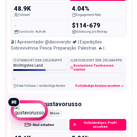
48.9K
4.04%
Follower
Engagement-Rate
-
$114-679
Durchschn. Aufrufe
Schätzung pro Beitrag
🎬 | Apresentador @discoverybr 🏕 | Expedições.
Sobrevivência. Pesca. Preparação. Palestras. 🔥 |
Experiências ❤️ | 💍 Jesus ✈️ | Piloto avião
STANDORT DER ZIELGRUPPE
GESCHLECHT DER ZIELGRUPPE
Wichtigstes Land
-
Kostenlose Testversion
starten
-
Fake-Follower / verdächtige Konten
Vollständige Analyse ansehen
#
8
gustavorusso
Micro
Vollständiges Profil
E-Mail erhalten
ansehen