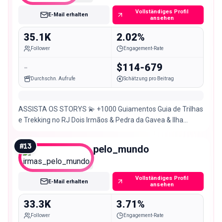
Vollständiges Profil
E-Mail erhalten
ansehen
35.1K
2.02%
Follower
Engagement-Rate
-
$114-679
Durchschn. Aufrufe
Schätzung pro Beitrag
ASSISTA OS STORYS 💫 +1000 Guiamentos Guia de Trilhas
e Trekking no RJ Dois Irmãos & Pedra da Gavea & Ilha
Grande AGENDAMENTO VIA 👇🏼
#
13
irmas_pelo_mundo
Micro
Vollständiges Profil
E-Mail erhalten
ansehen
33.3K
3.71%
Follower
Engagement-Rate