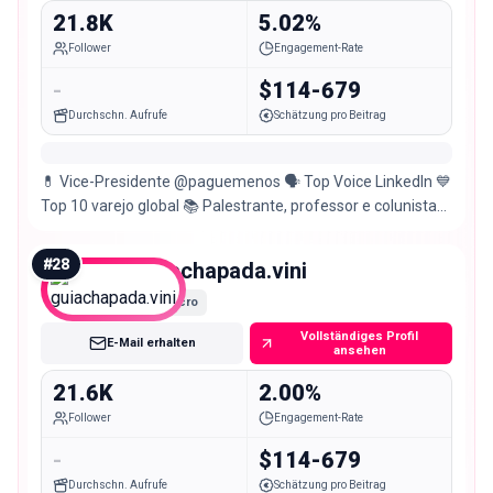
21.8K
5.02%
Follower
Engagement-Rate
-
$114-679
Durchschn. Aufrufe
Schätzung pro Beitrag
💊 Vice-Presidente @paguemenos 🗣️ Top Voice LinkedIn 💙
Top 10 varejo global 📚 Palestrante, professor e colunista
💼 Ex @paodeacucar @accor @recargapay
#
28
guiachapada.vini
Micro
Vollständiges Profil
E-Mail erhalten
ansehen
21.6K
2.00%
Follower
Engagement-Rate
-
$114-679
Durchschn. Aufrufe
Schätzung pro Beitrag