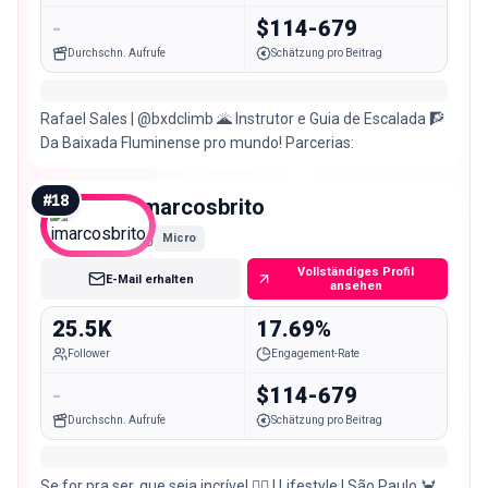
-
$114-679
Durchschn. Aufrufe
Schätzung pro Beitrag
Rafael Sales | @bxdclimb 🌋 Instrutor e Guia de Escalada 🧗
Da Baixada Fluminense pro mundo! Parcerias:
#
18
imarcosbrito
Micro
Vollständiges Profil
E-Mail erhalten
ansehen
25.5K
17.69%
Follower
Engagement-Rate
-
$114-679
Durchschn. Aufrufe
Schätzung pro Beitrag
Se for pra ser, que seja incrível 🏳️‍🌈 | Lifestyle | São Paulo 🦀