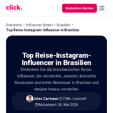
Skip to content
Kostenlos starten
Startseite
Influencer finden
Brasilien
Top Reise-Instagram-Influencer in Brasilien
Funktionen
Top Reise-Instagram-
Kostenlose
Tools
Influencer in Brasilien
Entdecken Sie die brasilianischen Reise-
Influencer, die versteckte Juwelen, ikonische
Reiseziele und echte Abenteuer in Brasilien und
darüber hinaus vorstellen.
Jules Carmaux
·
7 Min. Lesezeit
·
Aktualisiert
:
26. Mai 2026