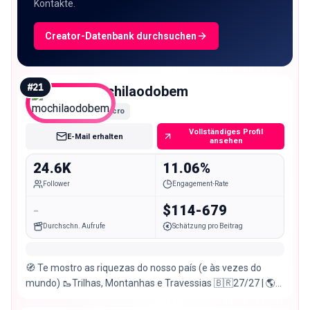
Kontakte.
Creator-Datenbank durchsuchen
#
21
mochilaodobem
Micro
Vollständiges Profil
E-Mail erhalten
ansehen
24.6K
11.06%
Follower
Engagement-Rate
-
$114-679
Durchschn. Aufrufe
Schätzung pro Beitrag
🧭 Te mostro as riquezas do nosso país (e às vezes do
mundo) 🥾Trilhas, Montanhas e Travessias 🇧🇷27/27 | 🌎
28/266