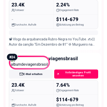
23.4K
2.24%
Follower
Engagement-Rate
-
$114-679
Durchschn. Aufrufe
Schätzung pro Beitrag
📽 Vlogs da arquibancada Rubro-Negra no YouTube. ✍️🏻
Autor da canção “Em Dezembro de 81″ 🥁 Murgueiro na
@nacao12oficial
#
24
albumdeviagensbrasil
Micro
Vollständiges Profil
E-Mail erhalten
ansehen
23.4K
7.64%
Follower
Engagement-Rate
-
$114-679
Durchschn. Aufrufe
Schätzung pro Beitrag