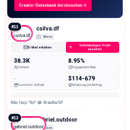
Creator-Datenbank durchsuchen
#
11
csilva.df
Micro
Vollständiges Profil
E-Mail erhalten
ansehen
38.3K
8.95%
Follower
Engagement-Rate
-
$114-679
Durchschn. Aufrufe
Schätzung pro Beitrag
Não faço “tbt” 😂. Brasília/DF
#
12
gabriel.outdoor
Micro