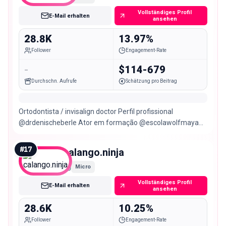
Vollständiges Profil
E-Mail erhalten
ansehen
28.8K
13.97%
Follower
Engagement-Rate
-
$114-679
Durchschn. Aufrufe
Schätzung pro Beitrag
Ortodontista / invisalign doctor Perfil profissional
@drdenischeberle Ator em formação @escolawolfmaya
Arte, natureza, yoga, bike ✌🏻 📍São Paulo
#
17
calango.ninja
Micro
Vollständiges Profil
E-Mail erhalten
ansehen
28.6K
10.25%
Follower
Engagement-Rate