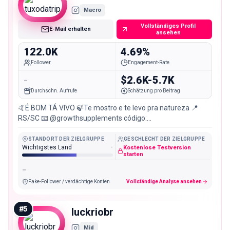
Macro
Vollständiges Profil
E-Mail erhalten
ansehen
122.0K
4.69%
Follower
Engagement-Rate
-
$2.6K-5.7K
Durchschn. Aufrufe
Schätzung pro Beitrag
🤙É BOM TÁ VIVO 🍃Te mostro e te levo pra natureza 📍
RS/SC 📧 @growthsupplements código:
ANDARILHOSDOMUNDO Trips no link ⬇️
STANDORT DER ZIELGRUPPE
GESCHLECHT DER ZIELGRUPPE
Wichtigstes Land
-
Kostenlose Testversion
starten
-
Fake-Follower / verdächtige Konten
Vollständige Analyse ansehen
#
5
luckriobr
Mid