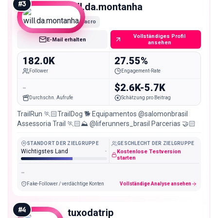
#
3
will.da.montanha
Macro
Vollständiges Profil
E-Mail erhalten
ansehen
182.0K
27.55%
Follower
Engagement-Rate
-
$2.6K-5.7K
Durchschn. Aufrufe
Schätzung pro Beitrag
TrailRun 🏃🏻TrailDog 🐕 Equipamentos @salomonbrasil
Assessoria Trail 🏃🏻⛰️ @liferunners_brasil Parcerias 🤝🏻
STANDORT DER ZIELGRUPPE
GESCHLECHT DER ZIELGRUPPE
Wichtigstes Land
-
Kostenlose Testversion
starten
-
Fake-Follower / verdächtige Konten
Vollständige Analyse ansehen
#
4
tuxodatrip