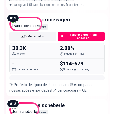
♥️ℂ𝕠𝕞𝕡𝕒𝕣𝕥𝕚𝕝𝕙𝕒𝕟𝕕𝕠 𝕞𝕠𝕞𝕖𝕟𝕥𝕠𝕤 𝕚𝕟𝕔𝕣𝕚𝕧𝕖𝕚𝕤
✨Viagens/Roteiros/Dicas/Restaurantes 📍 ℝ𝕖𝕔𝕚𝕗𝕖 – ℙ𝔼
🇧🇷
#
15
leandrocezarjeri
Micro
Vollständiges Profil
E-Mail erhalten
ansehen
30.3K
2.08%
Follower
Engagement-Rate
-
$114-679
Durchschn. Aufrufe
Schätzung pro Beitrag
🌴 Prefeito de Jijoca de Jericoacoara 💬 Acompanhe
nossas ações e novidades! 📍 Jericoacoara – CE
#
16
denischeberle
Micro