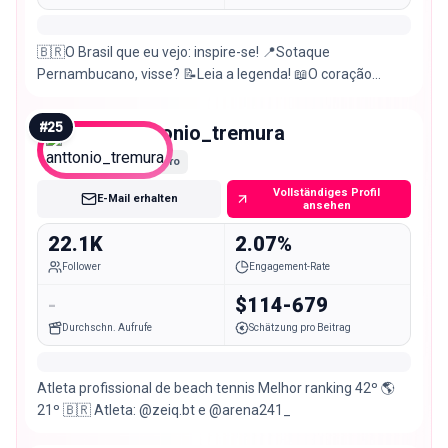
🇧🇷O Brasil que eu vejo: inspire-se! 📍Sotaque
Pernambucano, visse? 📝Leia a legenda! 📖O coração
considera o caminho, o Senhor guia os passos Pv16:9
#
25
anttonio_tremura
Micro
Vollständiges Profil
E-Mail erhalten
ansehen
22.1K
2.07%
Follower
Engagement-Rate
-
$114-679
Durchschn. Aufrufe
Schätzung pro Beitrag
Atleta profissional de beach tennis Melhor ranking 42º 🌎
21º 🇧🇷 Atleta: @zeiq.bt e @arena241_