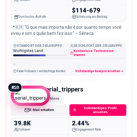
-
$114-679
Durchschn. Aufrufe
Schätzung pro Beitrag
📍🇧🇷 “O que mais importa não é por quanto tempo você
viveu e sim o quão bem fez isso.” – Sêneca.
STANDORT DER ZIELGRUPPE
GESCHLECHT DER ZIELGRUPPE
Wichtigstes Land
-
Kostenlose Testversion
starten
-
Fake-Follower / verdächtige Konten
Vollständige Analyse ansehen
#
10
serial_trippers
Micro
Vollständiges Profil
E-Mail erhalten
ansehen
39.8K
2.44%
Follower
Engagement-Rate