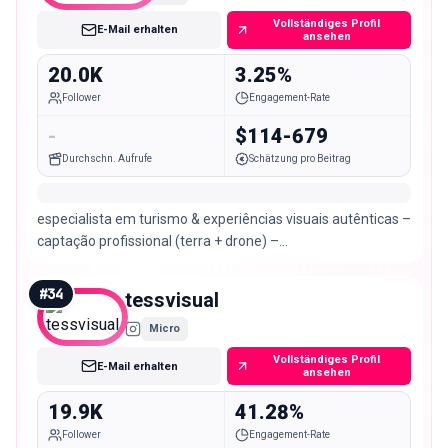
Vollständiges Profil
E-Mail erhalten
ansehen
20.0K
3.25%
Follower
Engagement-Rate
-
$114-679
Durchschn. Aufrufe
Schätzung pro Beitrag
especialista em turismo & experiências visuais autênticas –
captação profissional (terra + drone) –
@horizonteglobalturismo 📩 orçamentos e parcerias:
#
34
tessvisual
Micro
Vollständiges Profil
E-Mail erhalten
ansehen
19.9K
41.28%
Follower
Engagement-Rate