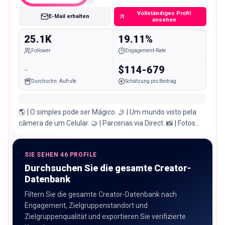
Vollständiges Profil
E-Mail erhalten
ansehen
25.1K
19.11%
Follower
Engagement-Rate
-
$114-679
Durchschn. Aufrufe
Schätzung pro Beitrag
🌎 | O simples pode ser Mágico. 🤳 | Um mundo visto pela
câmera de um Celular. 🤝 | Parcerias via Direct. 📸 | Fotos
por: @kaka.muglia
SIE SEHEN 46 PROFILE
Durchsuchen Sie die gesamte Creator-
Datenbank
Filtern Sie die gesamte Creator-Datenbank nach
Engagement, Zielgruppenstandort und
Zielgruppenqualität und exportieren Sie verifizierte