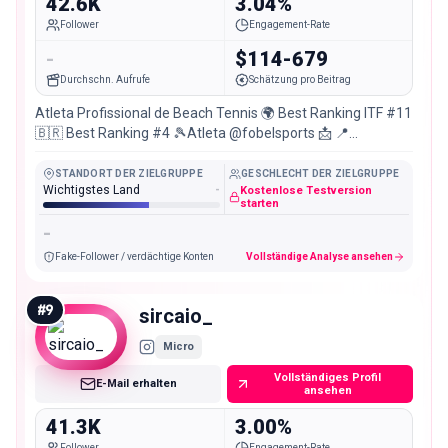
42.6K
3.04%
Follower
Engagement-Rate
-
$114-679
Durchschn. Aufrufe
Schätzung pro Beitrag
Atleta Profissional de Beach Tennis 🌍 Best Ranking ITF #11
🇧🇷 Best Ranking #4 🎾Atleta @fobelsports 📩 📍
Indaiatuba-SP
STANDORT DER ZIELGRUPPE
GESCHLECHT DER ZIELGRUPPE
Wichtigstes Land
-
Kostenlose Testversion
starten
-
Fake-Follower / verdächtige Konten
Vollständige Analyse ansehen
#
9
sircaio_
Micro
Vollständiges Profil
E-Mail erhalten
ansehen
41.3K
3.00%
Follower
Engagement-Rate