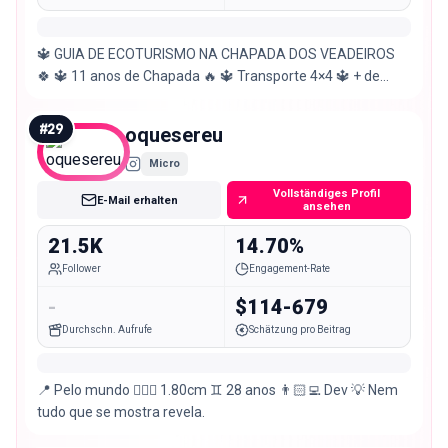
🔱 GUIA DE ECOTURISMO NA CHAPADA DOS VEADEIROS
🍀 🔱 11 anos de Chapada 🔥 🔱 Transporte 4×4 🔱 + de
5.000 vidas guiadas Para mais informações, zap aqui 👇
#
29
oquesereu
Micro
Vollständiges Profil
E-Mail erhalten
ansehen
21.5K
14.70%
Follower
Engagement-Rate
-
$114-679
Durchschn. Aufrufe
Schätzung pro Beitrag
📍 Pelo mundo 🙎🏻‍♂️ 1.80cm ♊️ 28 anos 👨🏻‍💻 Dev 💡 Nem
tudo que se mostra revela.