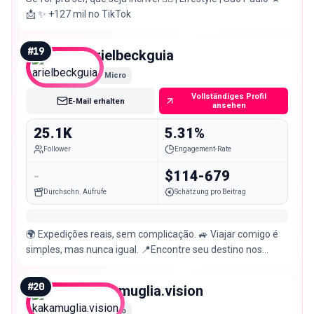
📩 ✨️ +127 mil no TikTok
#
19
arielbeckguia
Micro
Vollständiges Profil
E-Mail erhalten
ansehen
25.1K
5.31%
Follower
Engagement-Rate
-
$114-679
Durchschn. Aufrufe
Schätzung pro Beitrag
🌍 Expedições reais, sem complicação. 🚙 Viajar comigo é
simples, mas nunca igual. 📍Encontre seu destino nos
destaques. ⤵️ Próximos grupos abertos.
#
20
kakamuglia.vision
Micro