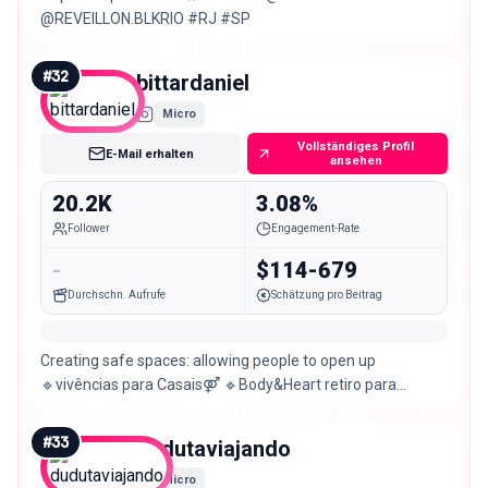
@REVEILLON.BLKRIO #RJ #SP
#
32
bittardaniel
Micro
Vollständiges Profil
E-Mail erhalten
ansehen
20.2K
3.08%
Follower
Engagement-Rate
-
$114-679
Durchschn. Aufrufe
Schätzung pro Beitrag
Creating safe spaces: allowing people to open up
🔹️vivências para Casais⚤ 🔹️Body&Heart retiro para
homens 🌈 🔹️SESSÃO INDIVIDUAL🕉⚕️🕉
#
33
dudutaviajando
Micro