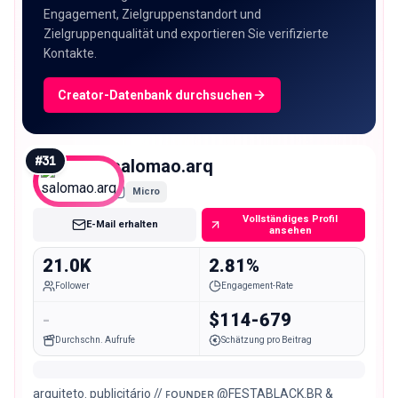
Engagement, Zielgruppenstandort und
Zielgruppenqualität und exportieren Sie verifizierte
Kontakte.
Creator-Datenbank durchsuchen
#
31
salomao.arq
Micro
Vollständiges Profil
E-Mail erhalten
ansehen
21.0K
2.81%
Follower
Engagement-Rate
-
$114-679
Durchschn. Aufrufe
Schätzung pro Beitrag
arquiteto. publicitário // ꜰᴏᴜɴᴅᴇʀ @FESTABLACK.BR &