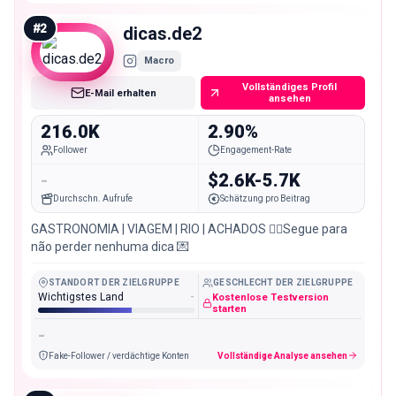
#
2
dicas.de2
Macro
Vollständiges Profil
E-Mail erhalten
ansehen
216.0K
2.90%
Follower
Engagement-Rate
-
$2.6K-5.7K
Durchschn. Aufrufe
Schätzung pro Beitrag
GASTRONOMIA | VIAGEM | RIO | ACHADOS 👇🏻Segue para
não perder nenhuma dica 💌
STANDORT DER ZIELGRUPPE
GESCHLECHT DER ZIELGRUPPE
Wichtigstes Land
-
Kostenlose Testversion
starten
-
Fake-Follower / verdächtige Konten
Vollständige Analyse ansehen