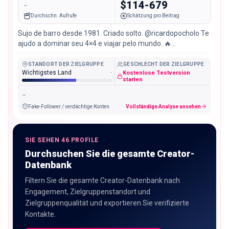
-
$114-679
Durchschn. Aufrufe
Schätzung pro Beitrag
Sujo de barro desde 1981. Criado solto. @ricardopocholo Te
ajudo a dominar seu 4×4 e viajar pelo mundo. 🔥
Embaixador @generaltire_brasil 🔥
STANDORT DER ZIELGRUPPE
GESCHLECHT DER ZIELGRUPPE
Wichtigstes Land
-
Kostenlose Testversion
starten
-
Fake-Follower / verdächtige Konten
Vollständige Analyse ansehen
SIE SEHEN 46 PROFILE
Durchsuchen Sie die gesamte Creator-
Datenbank
Filtern Sie die gesamte Creator-Datenbank nach
Engagement, Zielgruppenstandort und
Zielgruppenqualität und exportieren Sie verifizierte
Kontakte.