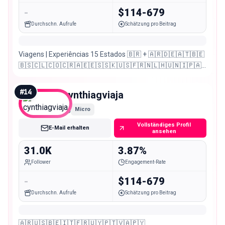
-
$114-679
Durchschn. Aufrufe
Schätzung pro Beitrag
Viagens | Experiências 15 Estados 🇧🇷 + 🇦🇷🇩🇪🇦🇹🇧🇪
🇧🇸🇨🇱🇨🇴🇨🇷🇦🇪🇪🇸🇸🇰🇺🇸🇫🇷🇳🇱🇭🇺🇳🇮🇵🇦
🇵🇾🇵🇪🇵🇹🇨🇿🇩🇴🇺🇾🇨🇭 Youtube, Links e Cupons 👇🏻
#
14
cynthiagviaja
Micro
Vollständiges Profil
E-Mail erhalten
ansehen
31.0K
3.87%
Follower
Engagement-Rate
-
$114-679
Durchschn. Aufrufe
Schätzung pro Beitrag
🇦🇷🇺🇸🇧🇪🇮🇹🇫🇷🇺🇾🇵🇹🇻🇦🇵🇾