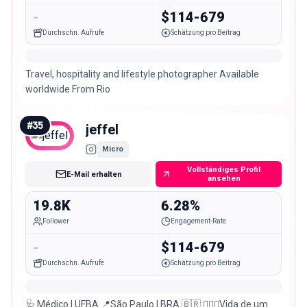
-
$114-679
Durchschn. Aufrufe
Schätzung pro Beitrag
Travel, hospitality and lifestyle photographer Available
worldwide From Rio
#
35
jeffel
Micro
Vollständiges Profil
E-Mail erhalten
ansehen
19.8K
6.28%
Follower
Engagement-Rate
-
$114-679
Durchschn. Aufrufe
Schätzung pro Beitrag
🩺 Médico | UFBA 📍São Paulo | BRA 🇧🇷 👨🏻‍⚕️Vida de um