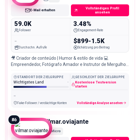
Vollständiges Profil
E-Mail erhalten
ansehen
59.0K
3.48%
Follower
Engagement-Rate
-
$899-1.5K
Durchschn. Aufrufe
Schätzung pro Beitrag
🎥 Criador de conteúdo | Humor & estilo de vida 💻
Empreendedor, Fotógrafo Amador e Instrutor de Mergulho
Recreativo 📩 Parcerias:
STANDORT DER ZIELGRUPPE
GESCHLECHT DER ZIELGRUPPE
Wichtigstes Land
-
Kostenlose Testversion
starten
-
Fake-Follower / verdächtige Konten
Vollständige Analyse ansehen
#
6
vilmar.oviajante
Micro