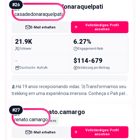
#
26
casadedonaraquelpati
Micro
Vollständiges Profil
E-Mail erhalten
ansehen
21.9K
6.27%
Follower
Engagement-Rate
-
$114-679
Durchschn. Aufrufe
Schätzung pro Beitrag
🫂Há 19 anos recepcionando vidas. 🚀Transformamos seu
trekking em uma experiência imersiva. Conheça o Pati pelo
olhar do Patizeiro. Agende sua visita:
#
27
renato.camargo
Micro
Vollständiges Profil
E-Mail erhalten
ansehen