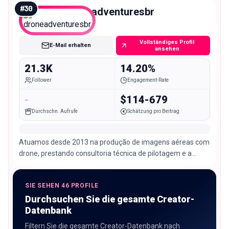
#
30
droneadventuresbr
Micro
Vollständiges Profil
E-Mail erhalten
ansehen
21.3K
14.20%
Follower
Engagement-Rate
-
$114-679
Durchschn. Aufrufe
Schätzung pro Beitrag
Atuamos desde 2013 na produção de imagens aéreas com
drone, prestando consultoria técnica de pilotagem e a
partir de 2015 no monitoramento de cetáceos
SIE SEHEN 46 PROFILE
Durchsuchen Sie die gesamte Creator-
Datenbank
Filtern Sie die gesamte Creator-Datenbank nach