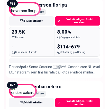
#
22
heverson.floripa
Micro
Vollständiges Profil
E-Mail erhalten
ansehen
23.5K
8.00%
Follower
Engagement-Rate
-
$114-679
Durchschn. Aufrufe
Schätzung pro Beitrag
Florianópolis Santa Catarina 🇧🇷💚💛. Casado com Nil. Avaí
F.C.Instagram sem fins lucrativos. Fotos e vídeos minha
autoria. Galaxy A72 e S24Fe 🌞🏝
#
23
ericbarceleiro
Micro
Vollständiges Profil
E-Mail erhalten
ansehen