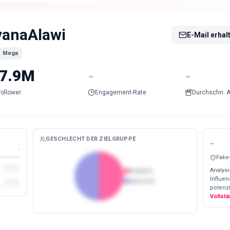
vanaAlawi
E-Mail erhal
Mega
7.9M
-
-
Follower
Engagement-Rate
Durchschn. A
GESCHLECHT DER ZIELGRUPPE
-
-
Fake
Analysi
Weiblich
Influe
Männlich
potenzi
Vollst