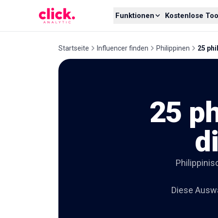
Skip to content
Funktionen
Kostenlose Too
Startseite
Influencer finden
Philippinen
25 phi
25 ph
d
Philippini
Diese Auswah