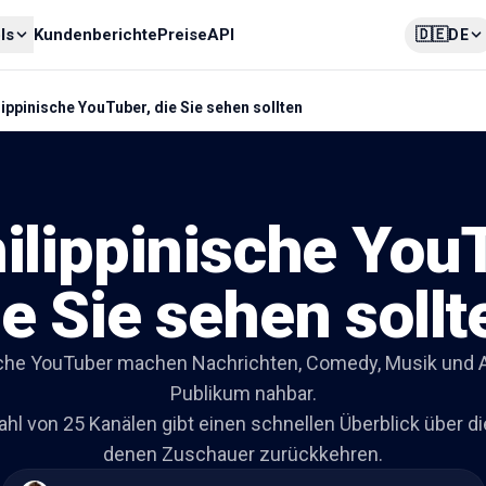
🇩🇪
ls
Kundenberichte
Preise
API
DE
lippinische YouTuber, die Sie sehen sollten
ilippinische You
ie Sie sehen sollt
sche YouTuber machen Nachrichten, Comedy, Musik und All
Publikum nahbar.
l von 25 Kanälen gibt einen schnellen Überblick über die
denen Zuschauer zurückkehren.