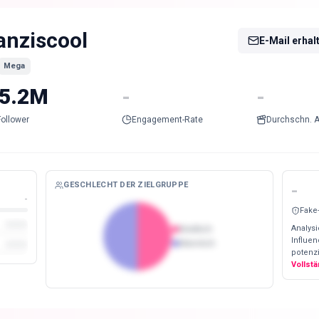
anziscool
E-Mail erhal
Mega
5.2M
-
-
Follower
Engagement-Rate
Durchschn. A
GESCHLECHT DER ZIELGRUPPE
-
-
Fake
Analysi
Weiblich
Influe
Männlich
potenzi
Vollst