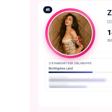
#
5
Z
1
STANDORT DER ZIELGRUPPE
Wichtigstes Land