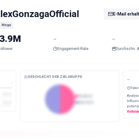
lexGonzagaOfficial
E-Mail erhal
Mega
3.9M
-
-
Follower
Engagement-Rate
Durchschn. A
GESCHLECHT DER ZIELGRUPPE
-
-
Fake
Analysi
Weiblich
Influe
Männlich
potenzi
Vollst