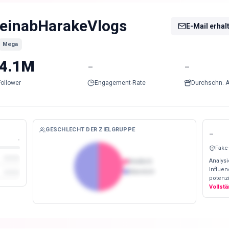
einabHarakeVlogs
E-Mail erhal
Mega
4.1M
-
-
Follower
Engagement-Rate
Durchschn. A
GESCHLECHT DER ZIELGRUPPE
-
-
Fake
Analysi
Weiblich
Influe
Männlich
potenzi
Vollst