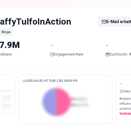
affyTulfoInAction
E-Mail erhal
Mega
7.9M
-
-
Follower
Engagement-Rate
Durchschn. A
GESCHLECHT DER ZIELGRUPPE
-
-
Fake
Analysi
Weiblich
Influe
Männlich
potenzi
Vollst