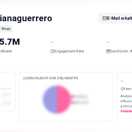
ianaguerrero
E-Mail erhal
Mega
5.7M
-
-
Follower
Engagement-Rate
Durchschn. A
GESCHLECHT DER ZIELGRUPPE
-
-
Fake
Analysi
Weiblich
Influe
Männlich
potenzi
Vollst