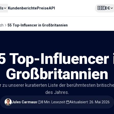
🇩🇪
ls
Kundenberichte
Preise
API
DE
ich
55 Top-Influencer in Großbritannien
5 Top-Influencer 
Großbritannien
zu unserer kuratierten Liste der berühmtesten britische
des Jahres.
Jules Carmaux
·
8 Min. Lesezeit
·
Aktualisiert
:
26. Mai 2026