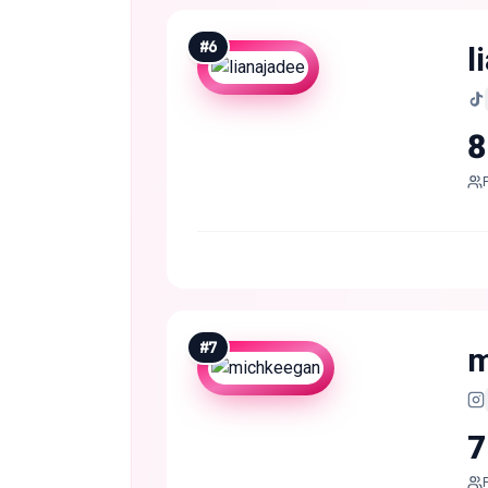
#
6
l
8
#
7
m
7