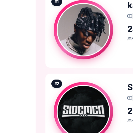
#
1
k
2
#
2
S
2