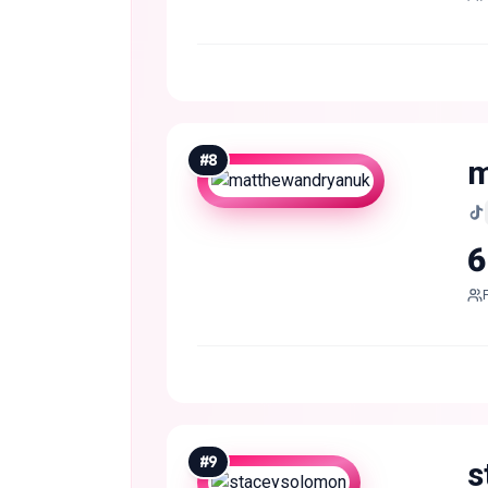
#
8
m
6
#
9
s