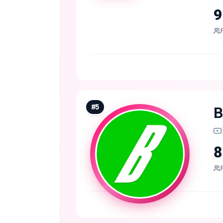
9
#
5
B
8