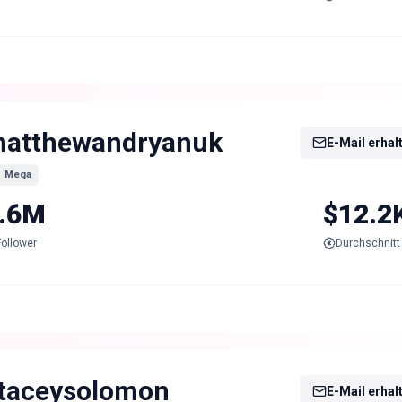
atthewandryanuk
E-Mail erhal
Mega
.6M
$12.2
Follower
Durchschnitt 
taceysolomon
E-Mail erhal