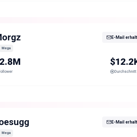
orgz
E-Mail erhal
Mega
2.8M
$12.2
Follower
Durchschnitt 
oesugg
E-Mail erhal
Mega