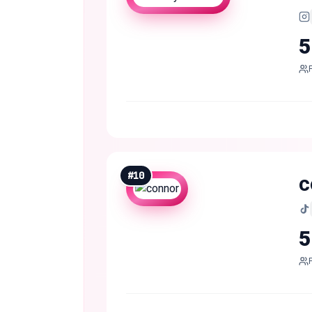
5
#
10
c
5