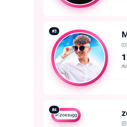
#
3
M
1
#
4
z