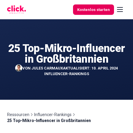
Skip to content
Kostenlos starten
25 Top-Mikro-Influencer
Funktionen
in Großbritannien
Kostenlose
VON
JULES CARMAUX
AKTUALISIERT: 10. APRIL 2024
Tools
INFLUENCER-RANKINGS
Ressourcen
Influencer-Rankings
25 Top-Mikro-Influencer in Großbritannien