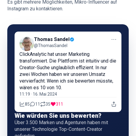
Es gibt mehrere Möglichkeiten, Mikro-Influencer auf
Instagram zu kontaktieren.
⋯
Thomas Sandel
@ThomasSandel
ClickAnalytic hat unser Marketing
transformiert. Die Plattform ist intuitiv und die
Creator-Suche unglaublich effizient. In nur
zwei Wochen haben wir unseren Umsatz
vervierfacht. Wenn ich sie bewerten müsste,
wären es 10 von 10.
11:19 · 16. Mai 2024
85
11
35
311
Wie würden Sie uns bewerten?
Über 3.500 Marken und Agenturen haben mit
unserer Technologie Top-Content-Creator
gefunden