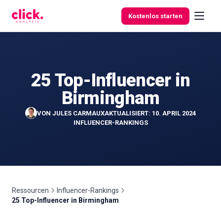
Skip to content
Kostenlos starten
25 Top-Influencer in
Funktionen
Birmingham
Kostenlose
VON
JULES CARMAUX
AKTUALISIERT: 10. APRIL 2024
Tools
INFLUENCER-RANKINGS
Ressourcen
Influencer-Rankings
25 Top-Influencer in Birmingham