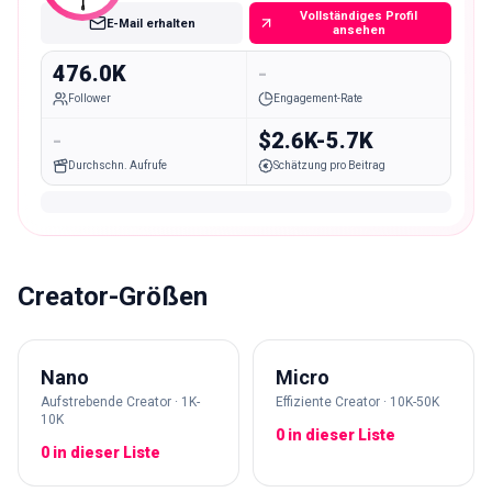
Vollständiges Profil
E-Mail erhalten
ansehen
476.0K
-
Follower
Engagement-Rate
-
$2.6K-5.7K
Durchschn. Aufrufe
Schätzung pro Beitrag
Creator-Größen
Nano
Micro
Aufstrebende Creator · 1K-
Effiziente Creator · 10K-50K
10K
0 in dieser Liste
0 in dieser Liste