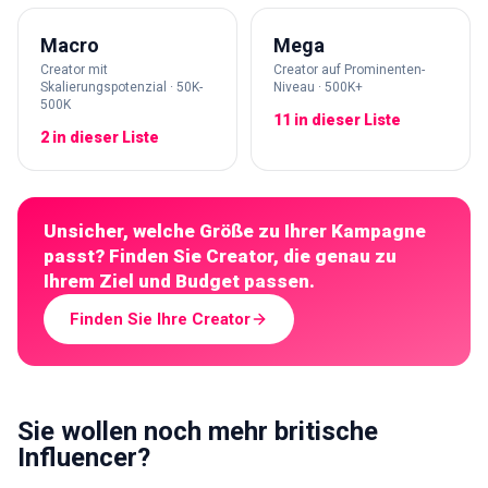
Macro
Mega
Creator mit
Creator auf Prominenten-
Skalierungspotenzial · 50K-
Niveau · 500K+
500K
11 in dieser Liste
2 in dieser Liste
Unsicher, welche Größe zu Ihrer Kampagne
passt? Finden Sie Creator, die genau zu
Ihrem Ziel und Budget passen.
Finden Sie Ihre Creator
Sie wollen noch mehr britische
Influencer?