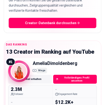
der Plattform können Sie die gesamte Datenbank
durchsuchen, Zielgruppenqualität vergleichen und
verifizierte Kontakte freischalten.
Creator-Datenbank durchsuchen
DAS RANKING
13 Creator im Ranking auf YouTube
#
1
AmeliaDimoldenberg
Mega
Vollständiges Profil
E-Mail erhalten
ansehen
2.3M
-
Follower
Engagement-Rate
-
$12.2K+