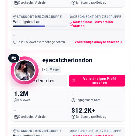
Durchschn. Aufrufe
Schätzung pro Beitrag
STANDORT DER ZIELGRUPPE
GESCHLECHT DER ZIELGRUPPE
Wichtigstes Land
-
Kostenlose Testversion
starten
-
Fake-Follower / verdächtige Konten
Vollständige Analyse ansehen
#
2
eyecatcherlondon
Mega
Vollständiges Profil
E-Mail erhalten
ansehen
1.2M
-
Follower
Engagement-Rate
-
$12.2K+
Durchschn. Aufrufe
Schätzung pro Beitrag
STANDORT DER ZIELGRUPPE
GESCHLECHT DER ZIELGRUPPE