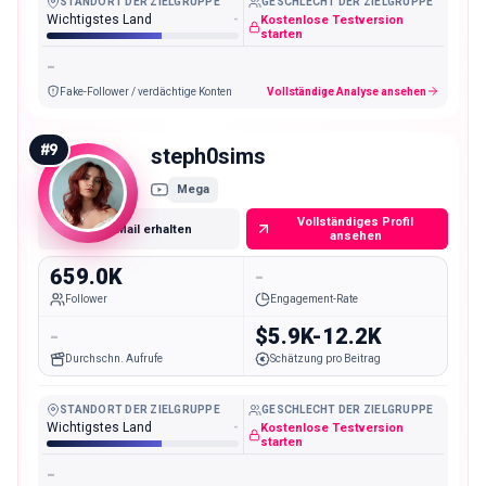
STANDORT DER ZIELGRUPPE
GESCHLECHT DER ZIELGRUPPE
Wichtigstes Land
-
Kostenlose Testversion
starten
-
Fake-Follower / verdächtige Konten
Vollständige Analyse ansehen
#
9
steph0sims
Mega
Vollständiges Profil
E-Mail erhalten
ansehen
659.0K
-
Follower
Engagement-Rate
-
$5.9K-12.2K
Durchschn. Aufrufe
Schätzung pro Beitrag
STANDORT DER ZIELGRUPPE
GESCHLECHT DER ZIELGRUPPE
Wichtigstes Land
-
Kostenlose Testversion
starten
-