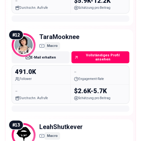
-
$5.9K-12.2K
Durchschn. Aufrufe
Schätzung pro Beitrag
#
12
TaraMooknee
Macro
Vollständiges Profil
E-Mail erhalten
ansehen
491.0K
-
Follower
Engagement-Rate
-
$2.6K-5.7K
Durchschn. Aufrufe
Schätzung pro Beitrag
#
13
LeahShutkever
Macro