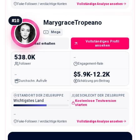
Fake-Follower / verdächtige Konten
Vollständige Analyse ansehen
#
10
MarygraceTropeano
Mega
Vollständiges Profil
E-Mail erhalten
ansehen
538.0K
-
Follower
Engagement-Rate
-
$5.9K-12.2K
Durchschn. Aufrufe
Schätzung pro Beitrag
STANDORT DER ZIELGRUPPE
GESCHLECHT DER ZIELGRUPPE
Wichtigstes Land
-
Kostenlose Testversion
starten
-
Fake-Follower / verdächtige Konten
Vollständige Analyse ansehen