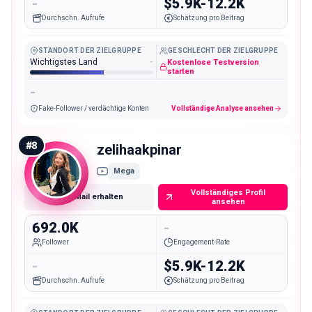
-
$5.9K-12.2K
Durchschn. Aufrufe
Schätzung pro Beitrag
STANDORT DER ZIELGRUPPE
GESCHLECHT DER ZIELGRUPPE
Wichtigstes Land
-
Kostenlose Testversion
starten
-
Fake-Follower / verdächtige Konten
Vollständige Analyse ansehen
#
8
zelihaakpinar
Mega
Vollständiges Profil
E-Mail erhalten
ansehen
692.0K
-
Follower
Engagement-Rate
-
$5.9K-12.2K
Durchschn. Aufrufe
Schätzung pro Beitrag