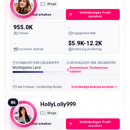
Mega
Vollständiges Profil
E-Mail erhalten
ansehen
955.0K
-
Follower
Engagement-Rate
-
$5.9K-12.2K
Durchschn. Aufrufe
Schätzung pro Beitrag
STANDORT DER ZIELGRUPPE
GESCHLECHT DER ZIELGRUPPE
Wichtigstes Land
-
Kostenlose Testversion
starten
-
Fake-Follower / verdächtige Konten
Vollständige Analyse ansehen
#
6
HollyLolly999
Mega
Vollständiges Profil
E-Mail erhalten
ansehen