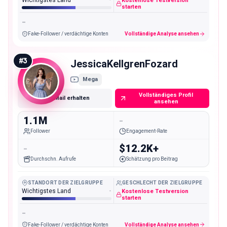
Wichtigstes Land
-
Kostenlose Testversion
starten
-
Fake-Follower / verdächtige Konten
Vollständige Analyse ansehen
#
3
JessicaKellgrenFozard
Mega
Vollständiges Profil
E-Mail erhalten
ansehen
1.1M
-
Follower
Engagement-Rate
-
$12.2K+
Durchschn. Aufrufe
Schätzung pro Beitrag
STANDORT DER ZIELGRUPPE
GESCHLECHT DER ZIELGRUPPE
Wichtigstes Land
-
Kostenlose Testversion
starten
-
Fake-Follower / verdächtige Konten
Vollständige Analyse ansehen