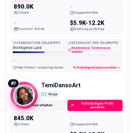
890.0K
-
Follower
Engagement-Rate
-
$5.9K-12.2K
Durchschn. Aufrufe
Schätzung pro Beitrag
STANDORT DER ZIELGRUPPE
GESCHLECHT DER ZIELGRUPPE
Wichtigstes Land
-
Kostenlose Testversion
starten
-
Fake-Follower / verdächtige Konten
Vollständige Analyse ansehen
#
7
TemiDansoArt
Mega
Vollständiges Profil
E-Mail erhalten
ansehen
845.0K
-
Follower
Engagement-Rate