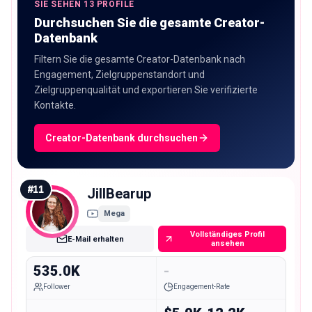
SIE SEHEN 13 PROFILE
Durchsuchen Sie die gesamte Creator-
Datenbank
Filtern Sie die gesamte Creator-Datenbank nach
Engagement, Zielgruppenstandort und
Zielgruppenqualität und exportieren Sie verifizierte
Kontakte.
Creator-Datenbank durchsuchen
#
11
JillBearup
Mega
Vollständiges Profil
E-Mail erhalten
ansehen
535.0K
-
Follower
Engagement-Rate