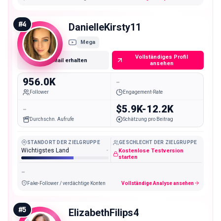
#
4
DanielleKirsty11
Mega
Vollständiges Profil
E-Mail erhalten
ansehen
956.0K
-
Follower
Engagement-Rate
-
$5.9K-12.2K
Durchschn. Aufrufe
Schätzung pro Beitrag
STANDORT DER ZIELGRUPPE
GESCHLECHT DER ZIELGRUPPE
Wichtigstes Land
-
Kostenlose Testversion
starten
-
Fake-Follower / verdächtige Konten
Vollständige Analyse ansehen
#
5
ElizabethFilips4