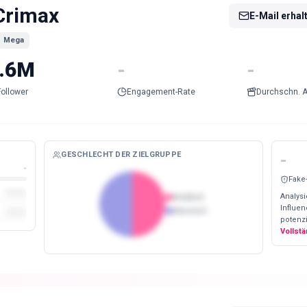
Crimax
E-Mail erhal
Mega
.6M
-
-
Follower
Engagement-Rate
Durchschn. A
GESCHLECHT DER ZIELGRUPPE
-
-
Fake
Analysi
Weiblich
Influe
Männlich
potenzi
Vollst