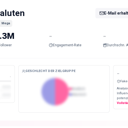
aluten
E-Mail erhal
Mega
.3M
-
-
Follower
Engagement-Rate
Durchschn. A
GESCHLECHT DER ZIELGRUPPE
-
-
Fake
Analysi
Weiblich
Influe
Männlich
potenzi
Vollst