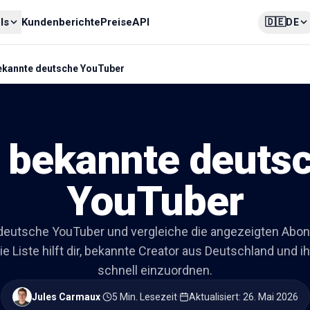
🇩🇪
ls
Kundenberichte
Preise
API
DE
ekannte deutsche YouTuber
 bekannte deuts
YouTuber
deutsche YouTuber und vergleiche die angezeigten Abo
Die Liste hilft dir, bekannte Creator aus Deutschland und 
schnell einzuordnen.
Jules Carmaux
·
5 Min. Lesezeit
·
Aktualisiert
:
26. Mai 2026