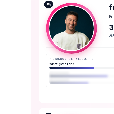
#
4
f
Fr
3
STANDORT DER ZIELGRUPPE
Wichtigstes Land