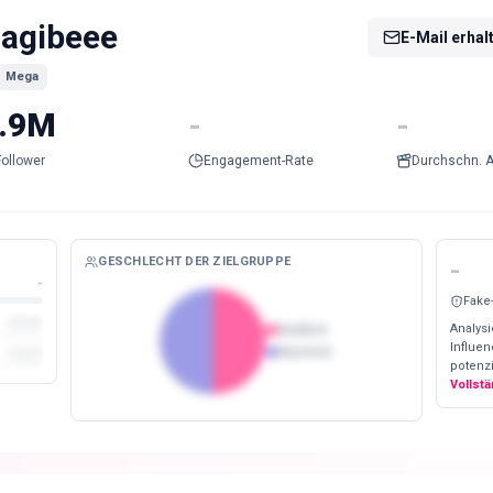
agibeee
E-Mail erhal
Mega
.9M
-
-
Follower
Engagement-Rate
Durchschn. A
GESCHLECHT DER ZIELGRUPPE
-
-
Fake
Analysi
Weiblich
Influe
Männlich
potenzi
Vollst