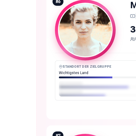
#
6
M
3
STANDORT DER ZIELGRUPPE
Wichtigstes Land
#
7