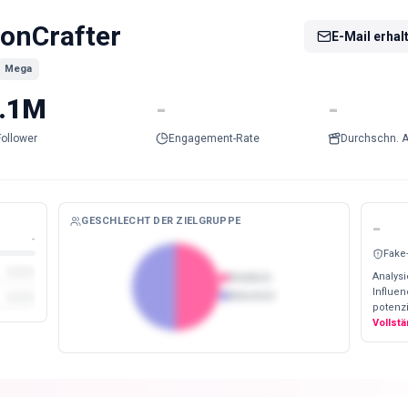
onCrafter
E-Mail erhal
Mega
.1M
-
-
Follower
Engagement-Rate
Durchschn. A
GESCHLECHT DER ZIELGRUPPE
-
-
Fake
Analysi
Weiblich
Influe
Männlich
potenzi
Vollst