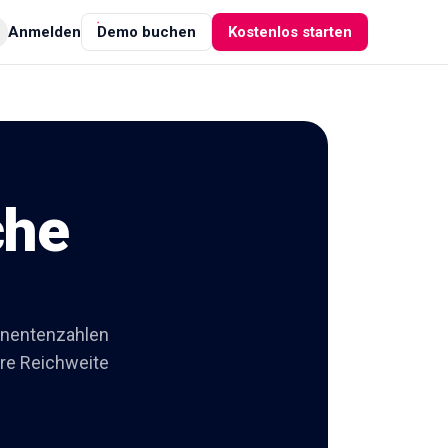
Anmelden
Demo buchen
Kostenlos starten
che
nnentenzahlen
ihre Reichweite