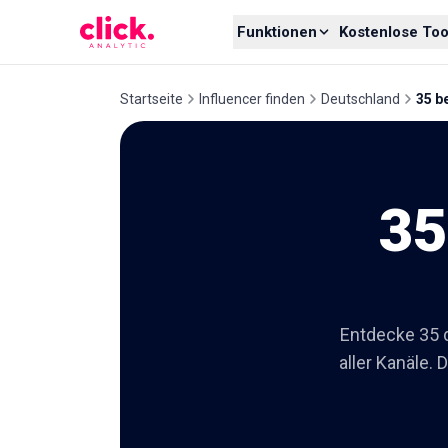
Skip to content
Funktionen
Kostenlose Too
Startseite
Influencer finden
Deutschland
35 b
35
Entdecke 35 
aller Kanäle. 