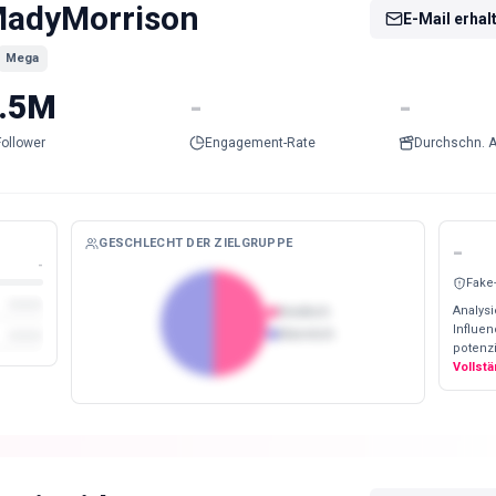
adyMorrison
E-Mail erhal
Mega
.5M
-
-
Follower
Engagement-Rate
Durchschn. A
GESCHLECHT DER ZIELGRUPPE
-
-
Fake
Analysi
Weiblich
Influe
Männlich
potenzi
Vollst