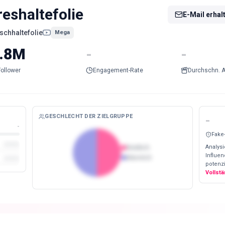
reshaltefolie
E-Mail erhal
ischhaltefolie
Mega
.8M
-
-
Follower
Engagement-Rate
Durchschn. A
GESCHLECHT DER ZIELGRUPPE
-
-
Fake
Analysi
Weiblich
Influe
Männlich
potenzi
Vollst