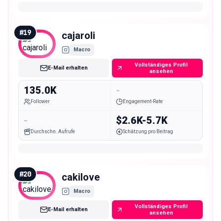
#
19
cajaroli
Macro
Vollständiges Profil
E-Mail erhalten
ansehen
135.0K
-
Follower
Engagement-Rate
-
$2.6K-5.7K
Durchschn. Aufrufe
Schätzung pro Beitrag
#
20
cakilove
Macro
Vollständiges Profil
E-Mail erhalten
ansehen