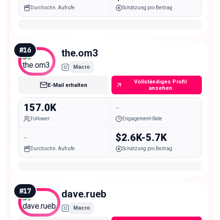
Durchschn. Aufrufe
Schätzung pro Beitrag
#
16
the.om3
Macro
Vollständiges Profil
E-Mail erhalten
ansehen
157.0K
-
Follower
Engagement-Rate
-
$2.6K-5.7K
Durchschn. Aufrufe
Schätzung pro Beitrag
#
17
dave.rueb
Macro