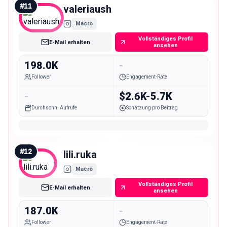
#
11
valeriaush
Macro
Vollständiges Profil
E-Mail erhalten
ansehen
198.0K
-
Follower
Engagement-Rate
-
$2.6K-5.7K
Durchschn. Aufrufe
Schätzung pro Beitrag
#
12
lili.ruka
Macro
Vollständiges Profil
E-Mail erhalten
ansehen
187.0K
-
Follower
Engagement-Rate