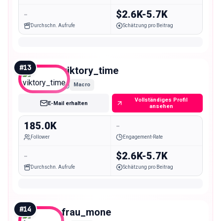
-
$2.6K-5.7K
Durchschn. Aufrufe
Schätzung pro Beitrag
#
13
viktory_time
Macro
Vollständiges Profil
E-Mail erhalten
ansehen
185.0K
-
Follower
Engagement-Rate
-
$2.6K-5.7K
Durchschn. Aufrufe
Schätzung pro Beitrag
#
14
frau_mone