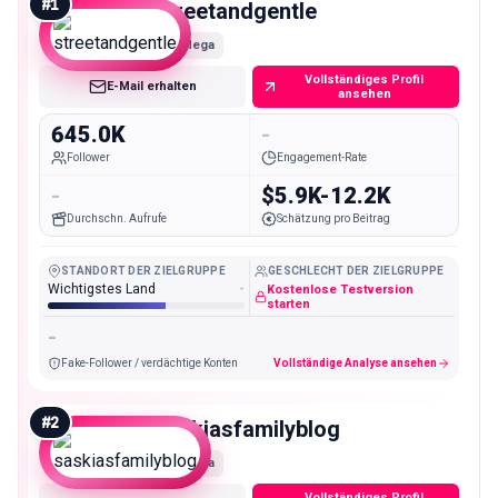
#
1
streetandgentle
Mega
Vollständiges Profil
E-Mail erhalten
ansehen
645.0K
-
Follower
Engagement-Rate
-
$5.9K-12.2K
Durchschn. Aufrufe
Schätzung pro Beitrag
STANDORT DER ZIELGRUPPE
GESCHLECHT DER ZIELGRUPPE
Wichtigstes Land
-
Kostenlose Testversion
starten
-
Fake-Follower / verdächtige Konten
Vollständige Analyse ansehen
#
2
saskiasfamilyblog
Mega
Vollständiges Profil