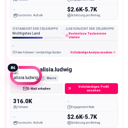
-
$2.6K-5.7K
Durchschn. Aufrufe
Schätzung pro Beitrag
STANDORT DER ZIELGRUPPE
GESCHLECHT DER ZIELGRUPPE
Wichtigstes Land
-
Kostenlose Testversion
starten
-
Fake-Follower / verdächtige Konten
Vollständige Analyse ansehen
#
4
alisia.ludwig
Macro
Vollständiges Profil
E-Mail erhalten
ansehen
316.0K
-
Follower
Engagement-Rate
-
$2.6K-5.7K
Durchschn. Aufrufe
Schätzung pro Beitrag