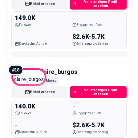
Vollständiges Profil
E-Mail erhalten
ansehen
149.0K
-
Follower
Engagement-Rate
-
$2.6K-5.7K
Durchschn. Aufrufe
Schätzung pro Beitrag
#
18
claire_burgos
Macro
Vollständiges Profil
E-Mail erhalten
ansehen
140.0K
-
Follower
Engagement-Rate
-
$2.6K-5.7K
Durchschn. Aufrufe
Schätzung pro Beitrag