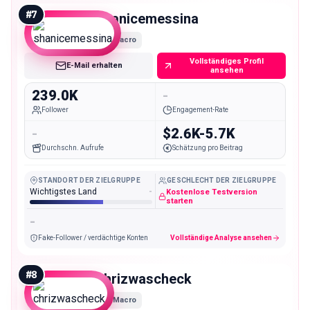
#
7
shanicemessina
Macro
Vollständiges Profil
E-Mail erhalten
ansehen
239.0K
-
Follower
Engagement-Rate
-
$2.6K-5.7K
Durchschn. Aufrufe
Schätzung pro Beitrag
STANDORT DER ZIELGRUPPE
GESCHLECHT DER ZIELGRUPPE
Wichtigstes Land
-
Kostenlose Testversion
starten
-
Fake-Follower / verdächtige Konten
Vollständige Analyse ansehen
#
8
chrizwascheck
Macro