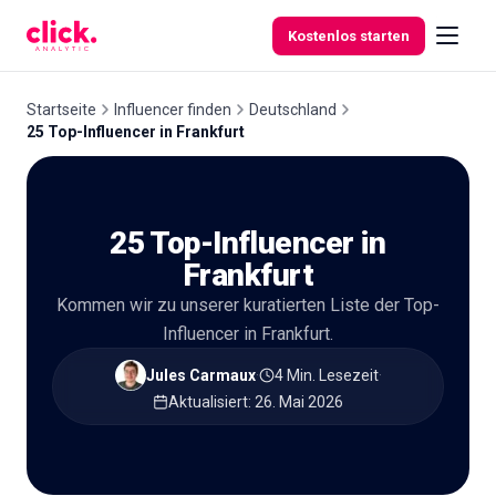
Skip to content
Kostenlos starten
Startseite
Influencer finden
Deutschland
25 Top-Influencer in Frankfurt
Funktionen
25 Top-Influencer in
Kostenlose
Tools
Frankfurt
Kommen wir zu unserer kuratierten Liste der Top-
Influencer in Frankfurt.
Jules Carmaux
·
4 Min. Lesezeit
·
Aktualisiert
:
26. Mai 2026