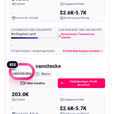
Follower
Engagement-Rate
-
$2.6K-5.7K
Durchschn. Aufrufe
Schätzung pro Beitrag
STANDORT DER ZIELGRUPPE
GESCHLECHT DER ZIELGRUPPE
Wichtigstes Land
-
Kostenlose Testversion
starten
-
Fake-Follower / verdächtige Konten
Vollständige Analyse ansehen
#
10
vanniteske
Macro
Vollständiges Profil
E-Mail erhalten
ansehen
203.0K
-
Follower
Engagement-Rate
-
$2.6K-5.7K
Durchschn. Aufrufe
Schätzung pro Beitrag