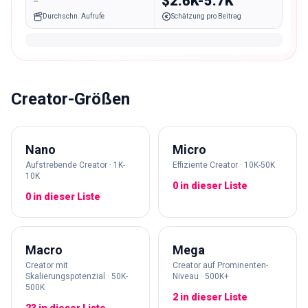
-
$2.6K-5.7K
Durchschn. Aufrufe
Schätzung pro Beitrag
Creator-Größen
Nano
Micro
Aufstrebende Creator · 1K-
Effiziente Creator · 10K-50K
10K
0 in dieser Liste
0 in dieser Liste
Macro
Mega
Creator mit
Creator auf Prominenten-
Skalierungspotenzial · 50K-
Niveau · 500K+
500K
2 in dieser Liste
23 in dieser Liste