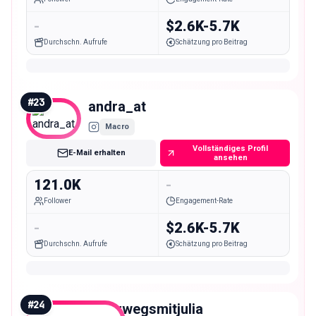
-
$2.6K-5.7K
Durchschn. Aufrufe
Schätzung pro Beitrag
#
23
andra_at
Macro
Vollständiges Profil
E-Mail erhalten
ansehen
121.0K
-
Follower
Engagement-Rate
-
$2.6K-5.7K
Durchschn. Aufrufe
Schätzung pro Beitrag
#
24
unterwegsmitjulia