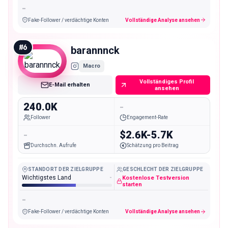
-
Fake-Follower / verdächtige Konten
Vollständige Analyse ansehen
#
6
barannnck
Macro
Vollständiges Profil
E-Mail erhalten
ansehen
240.0K
-
Follower
Engagement-Rate
-
$2.6K-5.7K
Durchschn. Aufrufe
Schätzung pro Beitrag
STANDORT DER ZIELGRUPPE
GESCHLECHT DER ZIELGRUPPE
Wichtigstes Land
-
Kostenlose Testversion
starten
-
Fake-Follower / verdächtige Konten
Vollständige Analyse ansehen