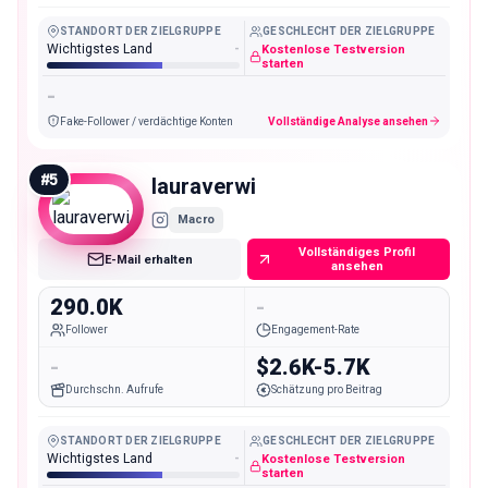
STANDORT DER ZIELGRUPPE
GESCHLECHT DER ZIELGRUPPE
Wichtigstes Land
-
Kostenlose Testversion
starten
-
Fake-Follower / verdächtige Konten
Vollständige Analyse ansehen
#
5
lauraverwi
Macro
Vollständiges Profil
E-Mail erhalten
ansehen
290.0K
-
Follower
Engagement-Rate
-
$2.6K-5.7K
Durchschn. Aufrufe
Schätzung pro Beitrag
STANDORT DER ZIELGRUPPE
GESCHLECHT DER ZIELGRUPPE
Wichtigstes Land
-
Kostenlose Testversion
starten