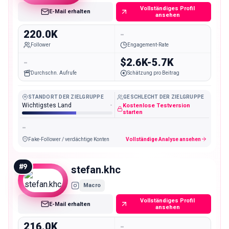
Vollständiges Profil
E-Mail erhalten
ansehen
220.0K
-
Follower
Engagement-Rate
-
$2.6K-5.7K
Durchschn. Aufrufe
Schätzung pro Beitrag
STANDORT DER ZIELGRUPPE
GESCHLECHT DER ZIELGRUPPE
Wichtigstes Land
-
Kostenlose Testversion
starten
-
Fake-Follower / verdächtige Konten
Vollständige Analyse ansehen
#
9
stefan.khc
Macro
Vollständiges Profil
E-Mail erhalten
ansehen
216.0K
-