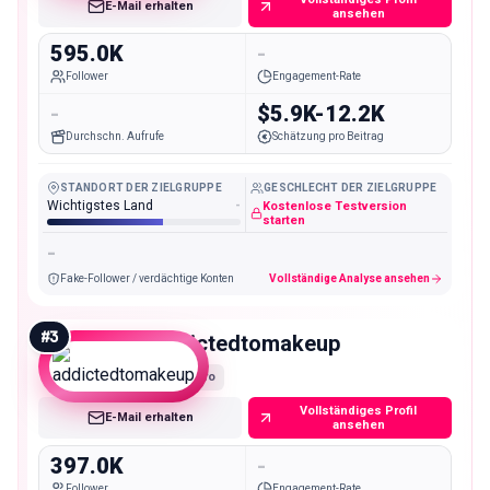
E-Mail erhalten
ansehen
595.0K
-
Follower
Engagement-Rate
-
$5.9K-12.2K
Durchschn. Aufrufe
Schätzung pro Beitrag
STANDORT DER ZIELGRUPPE
GESCHLECHT DER ZIELGRUPPE
Wichtigstes Land
-
Kostenlose Testversion
starten
-
Fake-Follower / verdächtige Konten
Vollständige Analyse ansehen
#
3
addictedtomakeup
Macro
Vollständiges Profil
E-Mail erhalten
ansehen
397.0K
-
Follower
Engagement-Rate