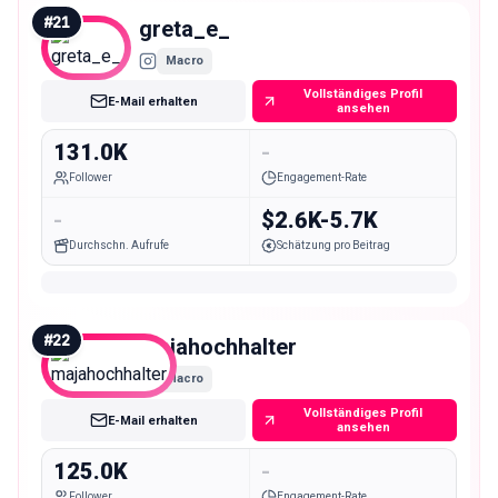
#
21
greta_e_
Macro
Vollständiges Profil
E-Mail erhalten
ansehen
131.0K
-
Follower
Engagement-Rate
-
$2.6K-5.7K
Durchschn. Aufrufe
Schätzung pro Beitrag
#
22
majahochhalter
Macro
Vollständiges Profil
E-Mail erhalten
ansehen
125.0K
-
Follower
Engagement-Rate