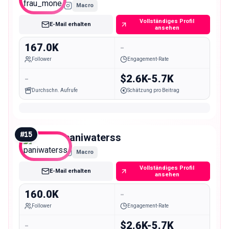
Macro
Vollständiges Profil
E-Mail erhalten
ansehen
167.0K
-
Follower
Engagement-Rate
-
$2.6K-5.7K
Durchschn. Aufrufe
Schätzung pro Beitrag
#
15
paniwaterss
Macro
Vollständiges Profil
E-Mail erhalten
ansehen
160.0K
-
Follower
Engagement-Rate
-
$2.6K-5.7K