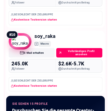
Follower
Durchschnitt pro Beitrag
GESCHLECHT DER ZIELGRUPPE
Kostenlose Testversion starten
#
10
soy_raka
Macro
Vollständiges Profil
E-Mail erhalten
ansehen
245.0K
$2.6K-5.7K
Follower
Durchschnitt pro Beitrag
GESCHLECHT DER ZIELGRUPPE
Kostenlose Testversion starten
SIE SEHEN 15 PROFILE
Durchsuchen Sie die gesamte Creator-