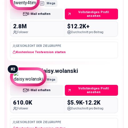
Mega
Vollständiges Profil
E-Mail erhalten
ansehen
2.8M
$12.2K+
Follower
Durchschnitt pro Beitrag
GESCHLECHT DER ZIELGRUPPE
Kostenlose Testversion starten
#
2
daisy.wolanski
Mega
Vollständiges Profil
E-Mail erhalten
ansehen
610.0K
$5.9K-12.2K
Follower
Durchschnitt pro Beitrag
GESCHLECHT DER ZIELGRUPPE