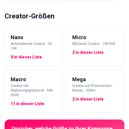
Creator-Größen
Nano
Micro
Aufstrebende Creator · 1K-
Effiziente Creator · 10K-50K
10K
2 in dieser Liste
0 in dieser Liste
Macro
Mega
Creator mit
Creator auf Prominenten-
Skalierungspotenzial · 50K-
Niveau · 500K+
500K
2 in dieser Liste
11 in dieser Liste
Unsicher, welche Größe zu Ihrer Kampagne