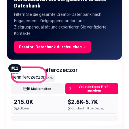
Datenbank
Filtern Sie die gesamte Creator-Datenbank nach
Engagement, Zielgruppenstandort und
Zielgruppenqualität und exportieren Sie verifizierte
Kontakte.
Creator-Datenbank durchsuchen
#
11
jenniferczeczor
Macro
Vollständiges Profil
E-Mail erhalten
ansehen
215.0K
$2.6K-5.7K
Follower
Durchschnitt pro Beitrag