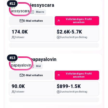
#
12
jessyscara
Macro
Vollständiges Profil
E-Mail erhalten
ansehen
174.0K
$2.6K-5.7K
Follower
Durchschnitt pro Beitrag
#
13
papayalovin
Mid
Vollständiges Profil
E-Mail erhalten
ansehen
90.0K
$899-1.5K
Follower
Durchschnitt pro Beitrag