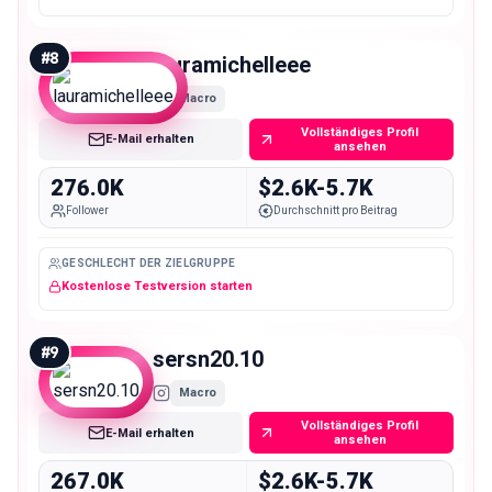
#
8
lauramichelleee
Macro
Vollständiges Profil
E-Mail erhalten
ansehen
276.0K
$2.6K-5.7K
Follower
Durchschnitt pro Beitrag
GESCHLECHT DER ZIELGRUPPE
Kostenlose Testversion starten
#
9
sersn20.10
Macro
Vollständiges Profil
E-Mail erhalten
ansehen
267.0K
$2.6K-5.7K