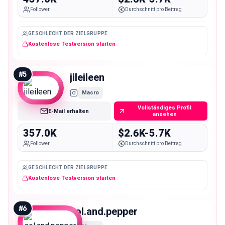
Follower
Durchschnitt pro Beitrag
GESCHLECHT DER ZIELGRUPPE
Kostenlose Testversion starten
#
5
jileileen
Macro
Vollständiges Profil
E-Mail erhalten
ansehen
357.0K
$2.6K-5.7K
Follower
Durchschnitt pro Beitrag
GESCHLECHT DER ZIELGRUPPE
Kostenlose Testversion starten
#
6
sol.and.pepper