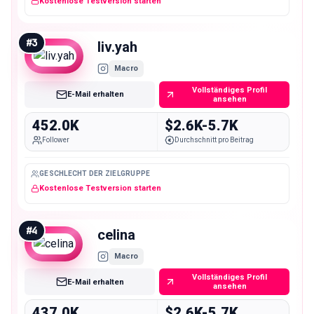
Kostenlose Testversion starten
#
3
liv.yah
Macro
Vollständiges Profil
E-Mail erhalten
ansehen
452.0K
$2.6K-5.7K
Follower
Durchschnitt pro Beitrag
GESCHLECHT DER ZIELGRUPPE
Kostenlose Testversion starten
#
4
celina
Macro
Vollständiges Profil
E-Mail erhalten
ansehen
437.0K
$2.6K-5.7K