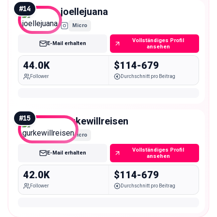
#
14
joellejuana
Micro
Vollständiges Profil
E-Mail erhalten
ansehen
44.0K
$114-679
Follower
Durchschnitt pro Beitrag
#
15
gurkewillreisen
Micro
Vollständiges Profil
E-Mail erhalten
ansehen
42.0K
$114-679
Follower
Durchschnitt pro Beitrag