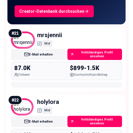
Creator-Datenbank durchsuchen
#
21
mrsjennii
Mid
Vollständiges Profil
E-Mail erhalten
ansehen
87.0K
$899-1.5K
Follower
Durchschnitt pro Beitrag
#
22
holylora
Mid
Vollständiges Profil
E-Mail erhalten
ansehen