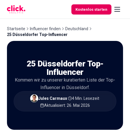
Skip to content
Kostenlos starten
Startseite
Influencer finden
Deutschland
25 Düsseldorfer Top-Influencer
Funktionen
25 Düsseldorfer Top-
Kostenlose
Tools
Influencer
Kommen wir zu unserer kuratierten Liste der Top-
Influencer in Düsseldorf.
Jules Carmaux
·
4 Min. Lesezeit
·
Aktualisiert
:
26. Mai 2026