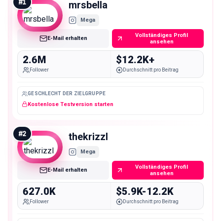
#
1
mrsbella
Mega
Vollständiges Profil
E-Mail erhalten
ansehen
2.6M
$12.2K+
Follower
Durchschnitt pro Beitrag
GESCHLECHT DER ZIELGRUPPE
Kostenlose Testversion starten
#
2
thekrizzl
Mega
Vollständiges Profil
E-Mail erhalten
ansehen
627.0K
$5.9K-12.2K
Follower
Durchschnitt pro Beitrag