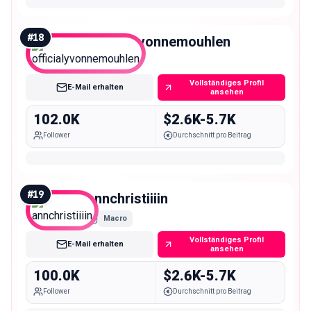
#
18
officialyvonnemouhlen
Macro
Vollständiges Profil
E-Mail erhalten
ansehen
102.0K
$2.6K-5.7K
Follower
Durchschnitt pro Beitrag
#
19
annchristiiiin
Macro
Vollständiges Profil
E-Mail erhalten
ansehen
100.0K
$2.6K-5.7K
Follower
Durchschnitt pro Beitrag