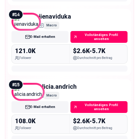
#
14
jienaviduka
Macro
Vollständiges Profil
E-Mail erhalten
ansehen
121.0K
$2.6K-5.7K
Follower
Durchschnitt pro Beitrag
#
15
alicia.andrich
Macro
Vollständiges Profil
E-Mail erhalten
ansehen
108.0K
$2.6K-5.7K
Follower
Durchschnitt pro Beitrag