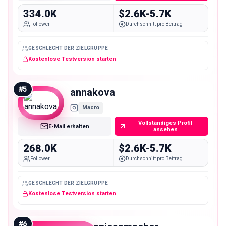
334.0K
$2.6K-5.7K
Follower
Durchschnitt pro Beitrag
GESCHLECHT DER ZIELGRUPPE
Kostenlose Testversion starten
#
5
annakova
Macro
Vollständiges Profil
E-Mail erhalten
ansehen
268.0K
$2.6K-5.7K
Follower
Durchschnitt pro Beitrag
GESCHLECHT DER ZIELGRUPPE
Kostenlose Testversion starten
#
6