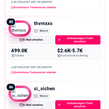
GESCHLECHT DER ZIELGRUPPE
Kostenlose Testversion starten
#
3
thvmxxs
Macro
Vollständiges Profil
E-Mail erhalten
ansehen
499.0K
$2.6K-5.7K
Follower
Durchschnitt pro Beitrag
GESCHLECHT DER ZIELGRUPPE
Kostenlose Testversion starten
#
4
si_sichen
Macro
Vollständiges Profil
E-Mail erhalten
ansehen