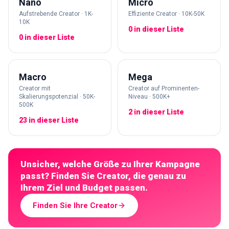
Nano
Micro
Aufstrebende Creator · 1K-
Effiziente Creator · 10K-50K
10K
0 in dieser Liste
0 in dieser Liste
Macro
Mega
Creator mit
Creator auf Prominenten-
Skalierungspotenzial · 50K-
Niveau · 500K+
500K
2 in dieser Liste
23 in dieser Liste
Unsicher, welche Größe zu Ihrer Kampagne
passt? Finden Sie Creator, die genau zu
Ihrem Ziel und Budget passen.
Finden Sie Ihre Creator