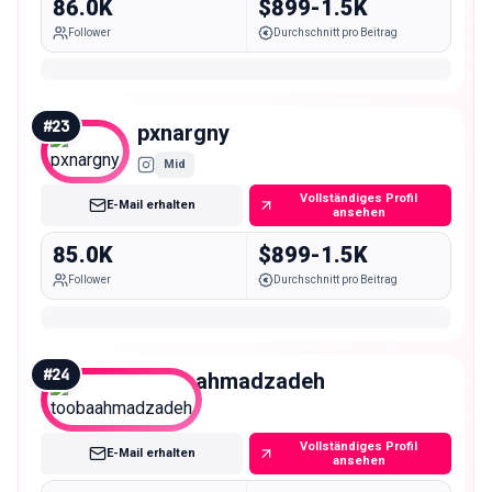
86.0K
$899-1.5K
Follower
Durchschnitt pro Beitrag
#
23
pxnargny
Mid
Vollständiges Profil
E-Mail erhalten
ansehen
85.0K
$899-1.5K
Follower
Durchschnitt pro Beitrag
#
24
toobaahmadzadeh
Mid
Vollständiges Profil
E-Mail erhalten
ansehen