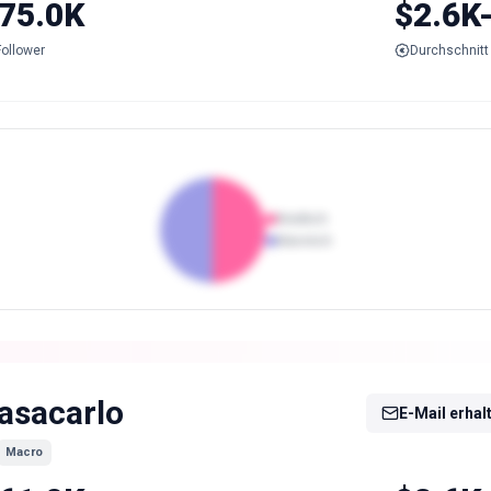
75.0K
$2.6K
Follower
Durchschnitt 
Weiblich
Männlich
asacarlo
E-Mail erhal
Macro