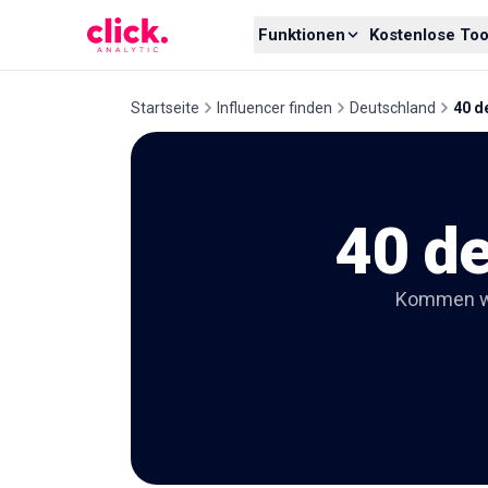
Skip to content
Funktionen
Kostenlose Too
Startseite
Influencer finden
Deutschland
40 d
40 de
Kommen wir