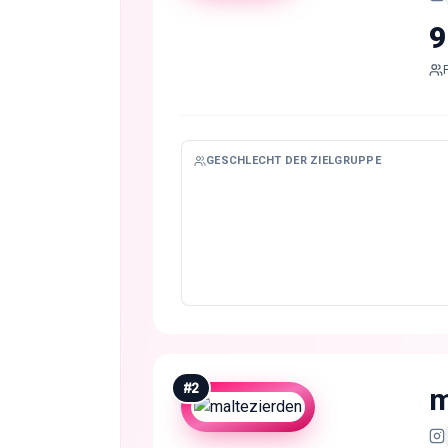
9
GESCHLECHT DER ZIELGRUPPE
#
2
m