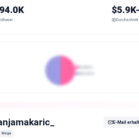
94.0K
$5.9K
Follower
Durchschnitt 
Weiblich
Männlich
anjamakaric_
E-Mail erhal
Mega