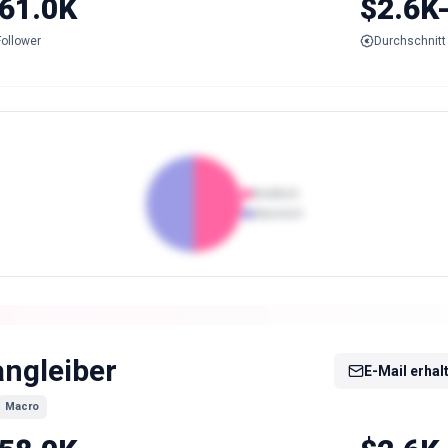
61.0K
$2.6K
Follower
Durchschnitt 
Weiblich
Männlich
angleiber
E-Mail erhal
Macro