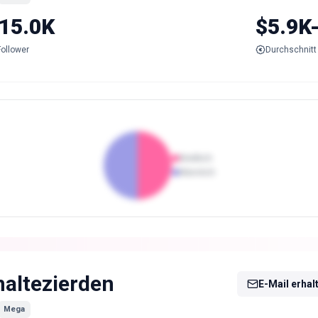
15.0K
$5.9K
Follower
Durchschnitt 
Weiblich
Männlich
altezierden
E-Mail erhal
Mega