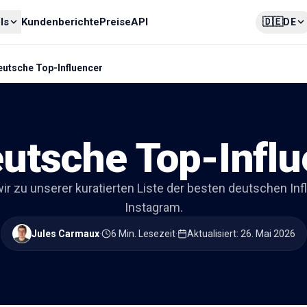
🇩🇪
ls
Kundenberichte
Preise
API
DE
eutsche Top-Influencer
utsche Top-Infl
 zu unserer kuratierten Liste der besten deutschen Inf
Instagram.
Jules Carmaux
·
6 Min. Lesezeit
·
Aktualisiert
:
26. Mai 2026