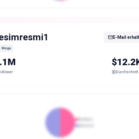
esimresmi1
E-Mail erhal
Mega
.1M
$12.2
Follower
Durchschnitt 
Weiblich
Männlich