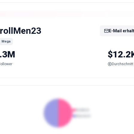
rollMen23
E-Mail erhal
Mega
.3M
$12.2
Follower
Durchschnitt 
Weiblich
Männlich