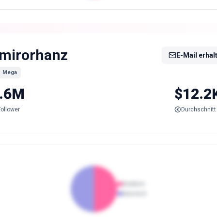
mirorhanz
E-Mail erhal
Mega
.6M
$12.2
Follower
Durchschnitt 
Weiblich
Männlich