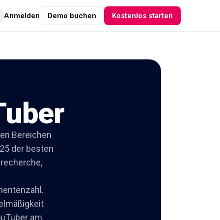
Anmelden
Demo buchen
Kostenlos starten
Tuber
den Bereichen
 25 der besten
enrecherche,
nentenzahl.
elmäßigkeit
YouTuber am