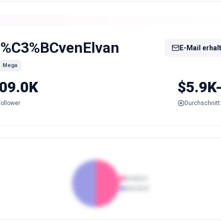
%C3%BCvenElvan
E-Mail erhal
Mega
09.0K
$5.9K
Follower
Durchschnitt 
Weiblich
Männlich