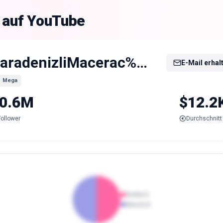
g auf YouTube
KaradenizliMacerac%C4%B1
E-Mail erhal
Mega
0.6M
$12.2
Follower
Durchschnitt 
Weiblich
Männlich