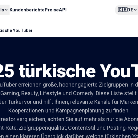
🇩🇪
ls
Kundenberichte
Preise
API
DE
kische YouTuber
25 türkische You
uTuber erreichen große, hochengagierte Zielgruppen in 
 Gaming, Beauty, Lifestyle und Comedy. Diese Liste stellt
der Türkei vor und hilft Ihnen, relevante Kanäle für Mark
Kooperationen und Kampagnenplanung zu finden.
reator vergleichen, achten Sie auf mehr als nur die Abon
-Rate, Zielgruppenqualität, Contentstil und Posting-Reg
n einen klareren Überblick darüber, welche türkischen 