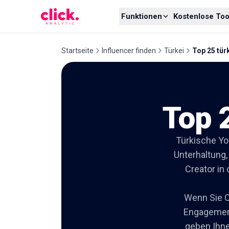
Skip to content
Funktionen
Kostenlose Too
Startseite
Influencer finden
Türkei
Top 25 tür
Top 
Türkische Yo
Unterhaltung,
Creator in 
Wenn Sie C
Engagement
geben Ihne