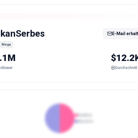
kanSerbes
E-Mail erhal
Mega
.1M
$12.2
Follower
Durchschnitt 
Weiblich
Männlich