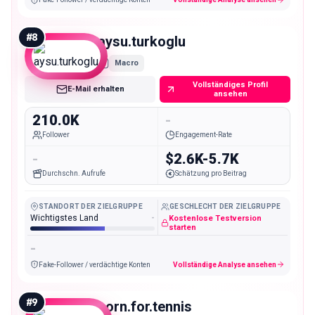
#
8
aysu.turkoglu
Macro
Vollständiges Profil
E-Mail erhalten
ansehen
210.0K
-
Follower
Engagement-Rate
-
$2.6K-5.7K
Durchschn. Aufrufe
Schätzung pro Beitrag
STANDORT DER ZIELGRUPPE
GESCHLECHT DER ZIELGRUPPE
Wichtigstes Land
-
Kostenlose Testversion
starten
-
Fake-Follower / verdächtige Konten
Vollständige Analyse ansehen
#
9
born.for.tennis