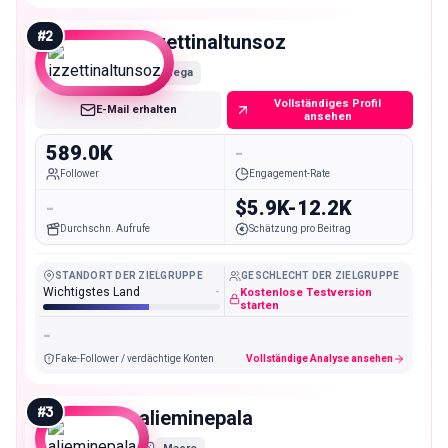
#
2
izzettinaltunsoz
Mega
Vollständiges Profil
E-Mail erhalten
ansehen
589.0K
-
Follower
Engagement-Rate
-
$5.9K-12.2K
Durchschn. Aufrufe
Schätzung pro Beitrag
STANDORT DER ZIELGRUPPE
GESCHLECHT DER ZIELGRUPPE
Wichtigstes Land
-
Kostenlose Testversion
starten
-
Fake-Follower / verdächtige Konten
Vollständige Analyse ansehen
#
3
alieminepala