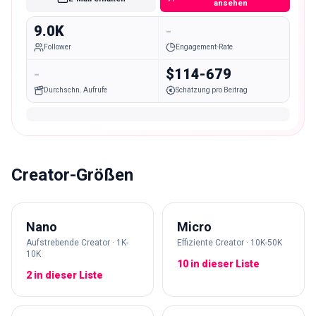
ansehen
9.0K
-
Follower
Engagement-Rate
-
$114-679
Durchschn. Aufrufe
Schätzung pro Beitrag
Creator-Größen
Nano
Micro
Aufstrebende Creator · 1K-
Effiziente Creator · 10K-50K
10K
10 in dieser Liste
2 in dieser Liste