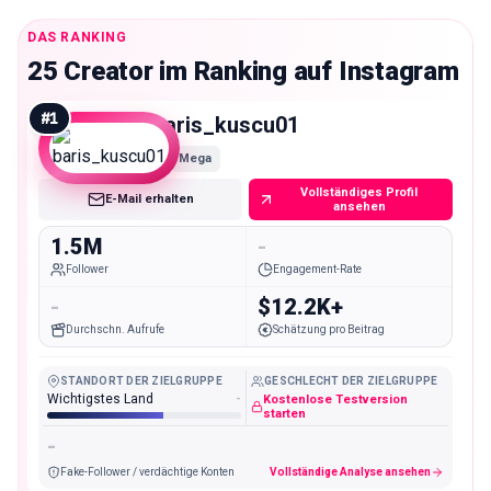
DAS RANKING
25 Creator im Ranking auf Instagram
#
1
baris_kuscu01
Mega
Vollständiges Profil
E-Mail erhalten
ansehen
1.5M
-
Follower
Engagement-Rate
-
$12.2K+
Durchschn. Aufrufe
Schätzung pro Beitrag
STANDORT DER ZIELGRUPPE
GESCHLECHT DER ZIELGRUPPE
Wichtigstes Land
-
Kostenlose Testversion
starten
-
Fake-Follower / verdächtige Konten
Vollständige Analyse ansehen