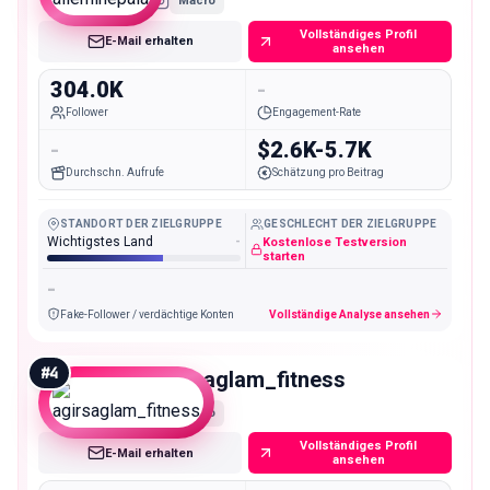
Macro
Vollständiges Profil
E-Mail erhalten
ansehen
304.0K
-
Follower
Engagement-Rate
-
$2.6K-5.7K
Durchschn. Aufrufe
Schätzung pro Beitrag
STANDORT DER ZIELGRUPPE
GESCHLECHT DER ZIELGRUPPE
Wichtigstes Land
-
Kostenlose Testversion
starten
-
Fake-Follower / verdächtige Konten
Vollständige Analyse ansehen
#
4
agirsaglam_fitness
Macro
Vollständiges Profil
E-Mail erhalten
ansehen