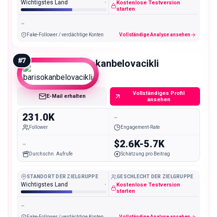
Wichtigstes Land
-
Kostenlose Testversion
starten
-
Fake-Follower / verdächtige Konten
Vollständige Analyse ansehen
#
7
barisokanbelovacikli
Macro
Vollständiges Profil
E-Mail erhalten
ansehen
231.0K
-
Follower
Engagement-Rate
-
$2.6K-5.7K
Durchschn. Aufrufe
Schätzung pro Beitrag
STANDORT DER ZIELGRUPPE
GESCHLECHT DER ZIELGRUPPE
Wichtigstes Land
-
Kostenlose Testversion
starten
-
Fake-Follower / verdächtige Konten
Vollständige Analyse ansehen