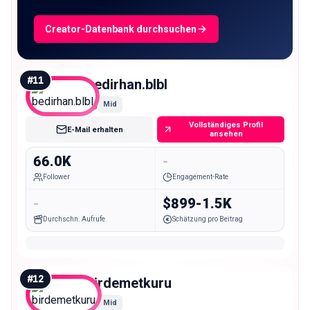
Creator-Datenbank durchsuchen
#
11
bedirhan.blbl
Mid
Vollständiges Profil
E-Mail erhalten
ansehen
66.0K
-
Follower
Engagement-Rate
-
$899-1.5K
Durchschn. Aufrufe
Schätzung pro Beitrag
#
12
birdemetkuru
Mid