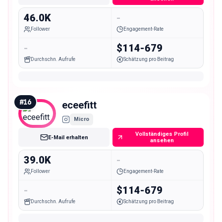
46.0K
-
Follower
Engagement-Rate
-
$114-679
Durchschn. Aufrufe
Schätzung pro Beitrag
#
16
eceefitt
Micro
Vollständiges Profil
E-Mail erhalten
ansehen
39.0K
-
Follower
Engagement-Rate
-
$114-679
Durchschn. Aufrufe
Schätzung pro Beitrag