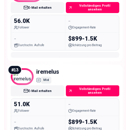
Vollständiges Profil
E-Mail erhalten
ansehen
56.0K
-
Follower
Engagement-Rate
-
$899-1.5K
Durchschn. Aufrufe
Schätzung pro Beitrag
#
13
iremelus
Mid
Vollständiges Profil
E-Mail erhalten
ansehen
51.0K
-
Follower
Engagement-Rate
-
$899-1.5K
Durchschn. Aufrufe
Schätzung pro Beitrag