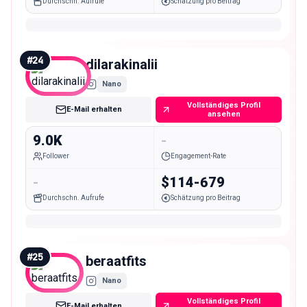
Durchschn. Aufrufe
Schätzung pro Beitrag
#
24
dilarakinalii
Nano
Vollständiges Profil
E-Mail erhalten
ansehen
9.0K
-
Follower
Engagement-Rate
-
$114-679
Durchschn. Aufrufe
Schätzung pro Beitrag
#
25
beraatfits
Nano
Vollständiges Profil
E-Mail erhalten