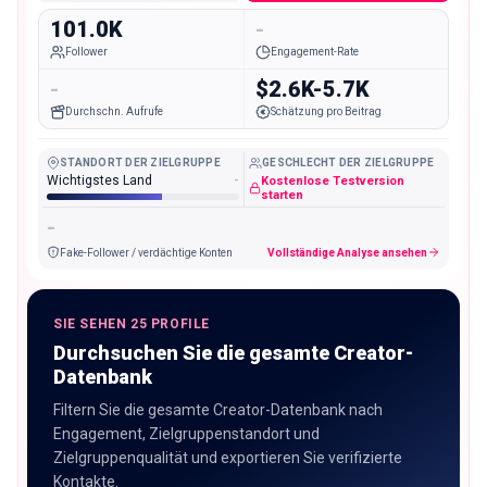
101.0K
-
Follower
Engagement-Rate
-
$2.6K-5.7K
Durchschn. Aufrufe
Schätzung pro Beitrag
STANDORT DER ZIELGRUPPE
GESCHLECHT DER ZIELGRUPPE
Wichtigstes Land
-
Kostenlose Testversion
starten
-
Fake-Follower / verdächtige Konten
Vollständige Analyse ansehen
SIE SEHEN 25 PROFILE
Durchsuchen Sie die gesamte Creator-
Datenbank
Filtern Sie die gesamte Creator-Datenbank nach
Engagement, Zielgruppenstandort und
Zielgruppenqualität und exportieren Sie verifizierte
Kontakte.