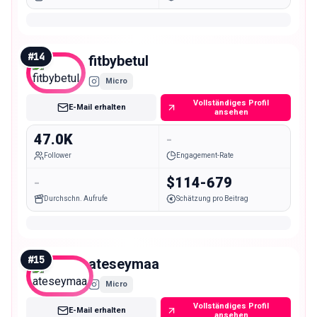
#
14
fitbybetul
Micro
Vollständiges Profil
E-Mail erhalten
ansehen
47.0K
-
Follower
Engagement-Rate
-
$114-679
Durchschn. Aufrufe
Schätzung pro Beitrag
#
15
ateseymaa
Micro
Vollständiges Profil
E-Mail erhalten
ansehen