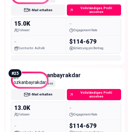
Vollständiges Profil
E-Mail erhalten
ansehen
15.0K
-
Follower
Engagement-Rate
-
$114-679
Durchschn. Aufrufe
Schätzung pro Beitrag
#
23
ozkanbayrakdar
Micro
Vollständiges Profil
E-Mail erhalten
ansehen
13.0K
-
Follower
Engagement-Rate
-
$114-679