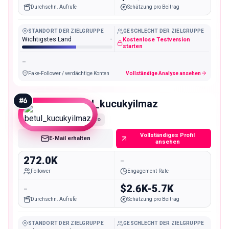
Durchschn. Aufrufe
Schätzung pro Beitrag
STANDORT DER ZIELGRUPPE
GESCHLECHT DER ZIELGRUPPE
Wichtigstes Land
-
Kostenlose Testversion
starten
-
Fake-Follower / verdächtige Konten
Vollständige Analyse ansehen
#
6
betul_kucukyilmaz
Macro
Vollständiges Profil
E-Mail erhalten
ansehen
272.0K
-
Follower
Engagement-Rate
-
$2.6K-5.7K
Durchschn. Aufrufe
Schätzung pro Beitrag
STANDORT DER ZIELGRUPPE
GESCHLECHT DER ZIELGRUPPE