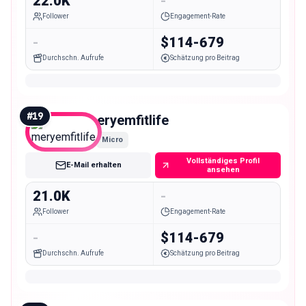
22.0K
-
Follower
Engagement-Rate
-
$114-679
Durchschn. Aufrufe
Schätzung pro Beitrag
#
19
meryemfitlife
Micro
Vollständiges Profil
E-Mail erhalten
ansehen
21.0K
-
Follower
Engagement-Rate
-
$114-679
Durchschn. Aufrufe
Schätzung pro Beitrag