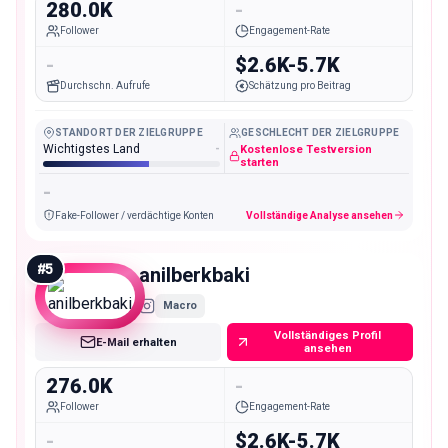
280.0K
-
Follower
Engagement-Rate
-
$2.6K-5.7K
Durchschn. Aufrufe
Schätzung pro Beitrag
STANDORT DER ZIELGRUPPE
GESCHLECHT DER ZIELGRUPPE
Wichtigstes Land
-
Kostenlose Testversion
starten
-
Fake-Follower / verdächtige Konten
Vollständige Analyse ansehen
#
5
anilberkbaki
Macro
Vollständiges Profil
E-Mail erhalten
ansehen
276.0K
-
Follower
Engagement-Rate
-
$2.6K-5.7K