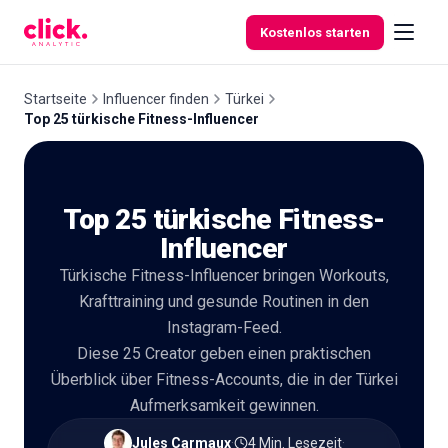
Skip to content
Kostenlos starten
Startseite
Influencer finden
Türkei
Top 25 türkische Fitness-Influencer
Funktionen
Top 25 türkische Fitness-
Kostenlose
Tools
Influencer
Türkische Fitness-Influencer bringen Workouts,
Krafttraining und gesunde Routinen in den
Instagram-Feed.
Diese 25 Creator geben einen praktischen
Überblick über Fitness-Accounts, die in der Türkei
Aufmerksamkeit gewinnen.
Jules Carmaux
·
4 Min. Lesezeit
·