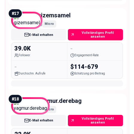
#
17
gizemsamel
Micro
Vollständiges Profil
E-Mail erhalten
ansehen
39.0K
-
Follower
Engagement-Rate
-
$114-679
Durchschn. Aufrufe
Schätzung pro Beitrag
#
18
yagmur.derebag
Micro
Vollständiges Profil
E-Mail erhalten
ansehen