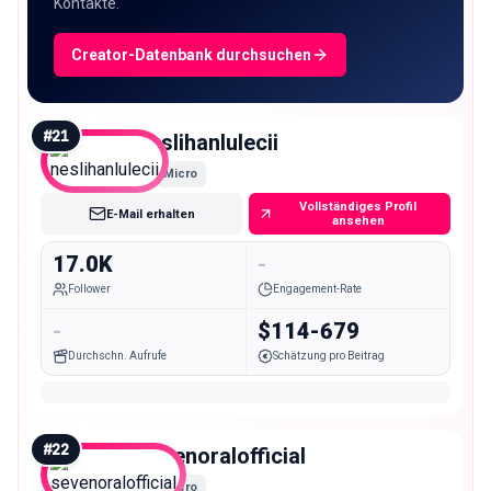
Kontakte.
Creator-Datenbank durchsuchen
#
21
neslihanlulecii
Micro
Vollständiges Profil
E-Mail erhalten
ansehen
17.0K
-
Follower
Engagement-Rate
-
$114-679
Durchschn. Aufrufe
Schätzung pro Beitrag
#
22
sevenoralofficial
Micro