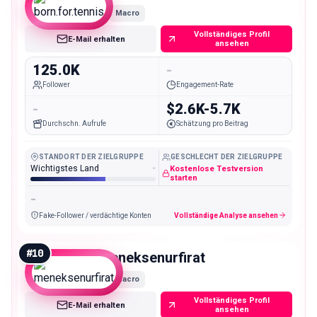
Macro
Vollständiges Profil
E-Mail erhalten
ansehen
125.0K
-
Follower
Engagement-Rate
-
$2.6K-5.7K
Durchschn. Aufrufe
Schätzung pro Beitrag
STANDORT DER ZIELGRUPPE
GESCHLECHT DER ZIELGRUPPE
Wichtigstes Land
-
Kostenlose Testversion
starten
-
Fake-Follower / verdächtige Konten
Vollständige Analyse ansehen
#
10
meneksenurfirat
Macro
Vollständiges Profil
E-Mail erhalten
ansehen