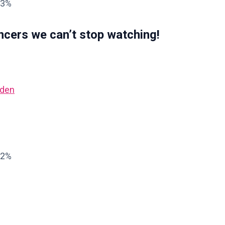
03%
ncers we can’t stop watching!
nden
02%