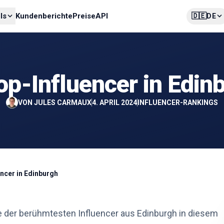
🇩🇪
ls
Kundenberichte
Preise
API
DE
op-Influencer in Edin
VON
JULES CARMAUX
4. APRIL 2024
INFLUENCER-RANKINGS
encer in Edinburgh
e der berühmtesten Influencer aus Edinburgh in diesem