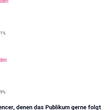
inden
21%
nden
59%
uencer, denen das Publikum gerne folgt