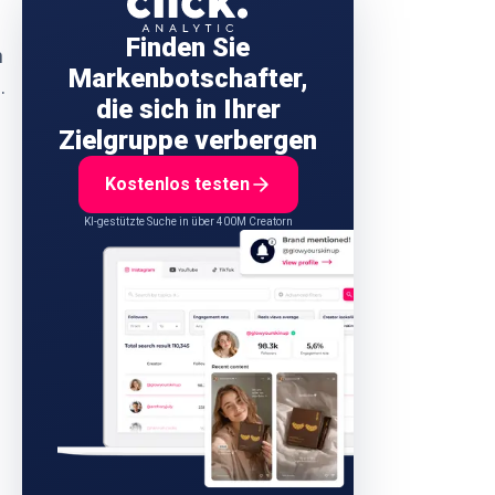
Finden Sie
n
Markenbotschafter,
.
die sich in Ihrer
Zielgruppe verbergen
Kostenlos testen
KI-gestützte Suche in über 400M Creatorn