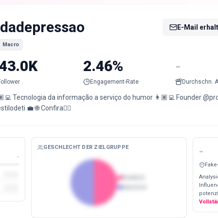
idadepressao
E-Mail erhal
Macro
43.0K
2.46%
-
Follower
Engagement-Rate
Durchschn. A
🏽‍💻 Tecnologia da informação a serviço do humor 👩🏽‍💻 Founder 
tilodeti 💼 🌐 Confira👇🏽
GESCHLECHT DER ZIELGRUPPE
-
-
Fake
Analysi
Weiblich
Influe
Männlich
potenzi
Vollst