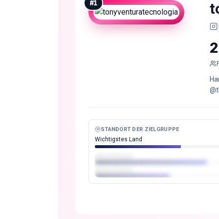
#
1
t
2
Ha
@t
STANDORT DER ZIELGRUPPE
Wichtigstes Land