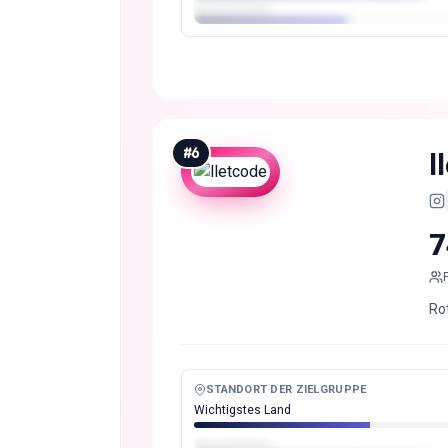
#
6
l
7
Ro
STANDORT DER ZIELGRUPPE
Wichtigstes Land