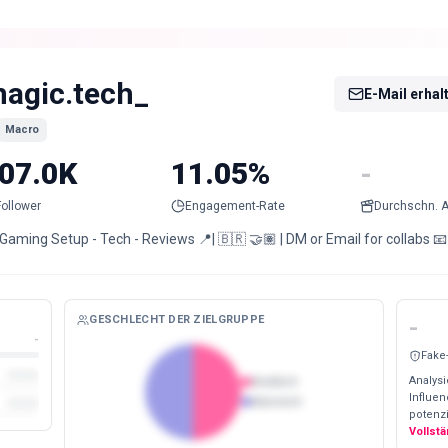
agic.tech_
E-Mail erhal
Macro
07.0K
11.05%
-
Follower
Engagement-Rate
Durchschn. A
 | Gaming Setup - Tech - Reviews 📍| 🇧🇷 🤝🏽 | DM or Email for collabs 📧 |
GESCHLECHT DER ZIELGRUPPE
-
-
Fake
Analysi
Weiblich
Influe
Männlich
potenzi
Vollst