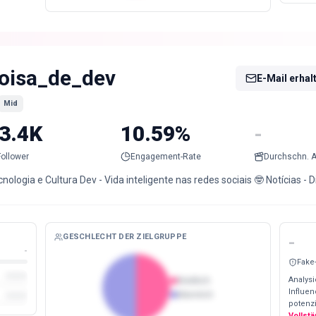
oisa_de_dev
E-Mail erhal
Mid
3.4K
10.59%
-
Follower
Engagement-Rate
Durchschn. A
nologia e Cultura Dev - Vida inteligente nas redes sociais 🤓 Notícias -
GESCHLECHT DER ZIELGRUPPE
-
-
Fake
Analysi
Weiblich
Influe
Männlich
potenzi
Vollst