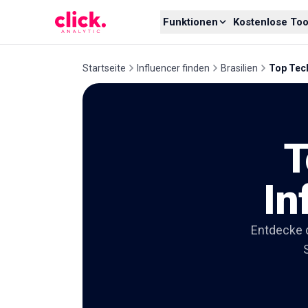
Skip to content
Funktionen
Kostenlose Too
Startseite
Influencer finden
Brasilien
Top Tech
T
In
Entdecke d