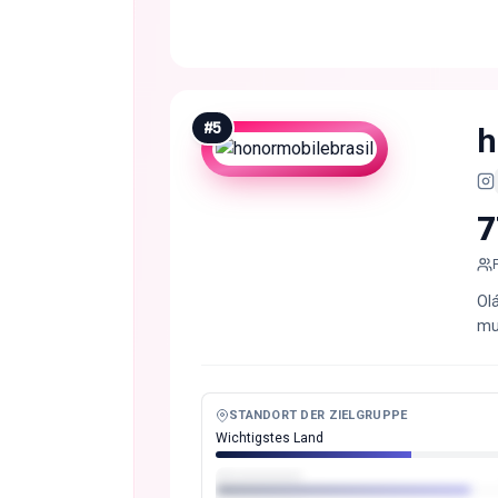
#
5
h
7
Ol
mu
STANDORT DER ZIELGRUPPE
Wichtigstes Land