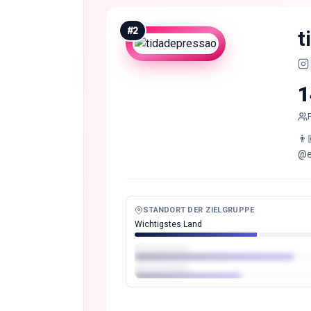
#
2
t
1
👨
@es
STANDORT DER ZIELGRUPPE
Wichtigstes Land