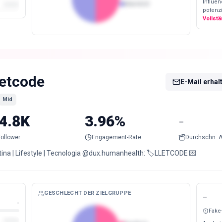
Influe
Männlich
potenzi
Vollst
letcode
E-Mail erhal
Mid
4.8K
3.96%
-
Follower
Engagement-Rate
Durchschn. A
tina | Lifestyle | Tecnologia @dux.humanhealth: 🏷️LLETCODE 💌
GESCHLECHT DER ZIELGRUPPE
-
-
Fake