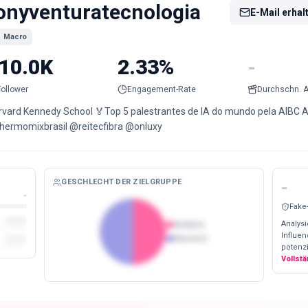
onyventuratecnologia
E-Mail erhal
Macro
10.0K
2.33%
-
Follower
Engagement-Rate
Durchschn. A
rvard Kennedy School 🏅Top 5 palestrantes de IA do mundo pela AIBC 
hermomixbrasil @reitecfibra @onluxy
GESCHLECHT DER ZIELGRUPPE
-
-
Fake
Analysi
Weiblich
Influe
Männlich
potenzi
Vollst