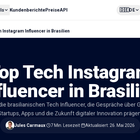
🇩🇪
ls
Kundenberichte
Preise
API
DE
 Instagram Influencer in Brasilien
op Tech Instagr
fluencer in Brasil
ie brasilianischen Tech Influencer, die Gespräche über G
Startups, Apps und die Zukunft digitaler Innovation prägen
Jules Carmaux
·
7 Min. Lesezeit
·
Aktualisiert
:
26. Mai 2026