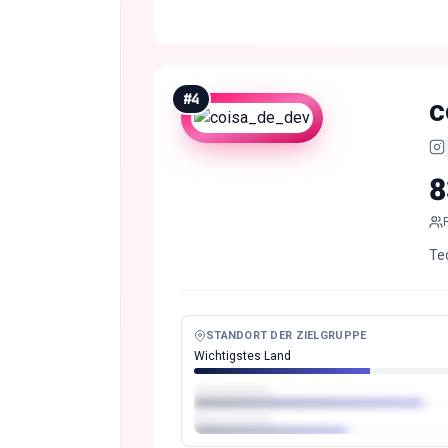
#
4
c
8
Tec
STANDORT DER ZIELGRUPPE
Wichtigstes Land