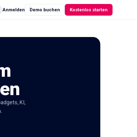
Anmelden
Demo buchen
Kostenlos starten
am
ien
adgets, KI,
.