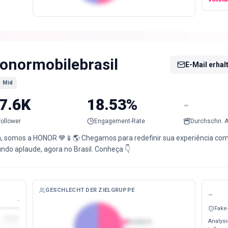
onormobilebrasil
E-Mail erhal
Mid
7.6K
18.53%
-
Follower
Engagement-Rate
Durchschn. A
á, somos a HONOR 💙📱🌎 Chegamos para redefinir sua experiência com
ndo aplaude, agora no Brasil. Conheça 👇
GESCHLECHT DER ZIELGRUPPE
-
-
Fake
Analysi
Weiblich