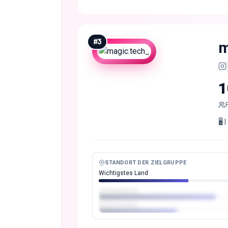
#
3
m
1
🖥️
STANDORT DER ZIELGRUPPE
Wichtigstes Land