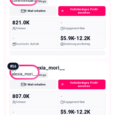
Mega
Vollständiges Profil
E-Mail erhalten
ansehen
821.0K
-
Follower
Engagement-Rate
-
$5.9K-12.2K
Durchschn. Aufrufe
Schätzung pro Beitrag
#
16
alexia_mori__
Mega
Vollständiges Profil
E-Mail erhalten
ansehen
807.0K
-
Follower
Engagement-Rate
-
$5.9K-12.2K