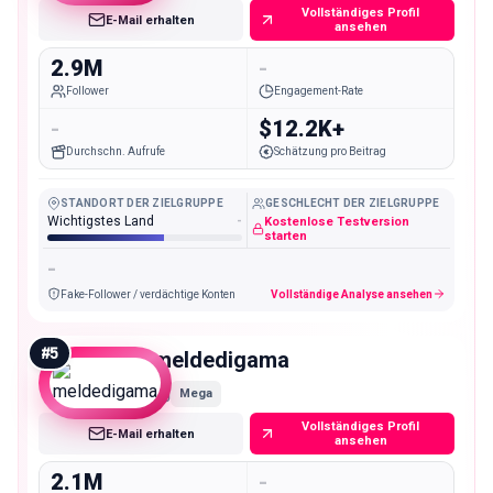
Vollständiges Profil
E-Mail erhalten
ansehen
2.9M
-
Follower
Engagement-Rate
-
$12.2K+
Durchschn. Aufrufe
Schätzung pro Beitrag
STANDORT DER ZIELGRUPPE
GESCHLECHT DER ZIELGRUPPE
Wichtigstes Land
-
Kostenlose Testversion
starten
-
Fake-Follower / verdächtige Konten
Vollständige Analyse ansehen
#
5
meldedigama
Mega
Vollständiges Profil
E-Mail erhalten
ansehen
2.1M
-