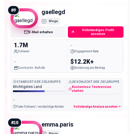
#
9
gaellegd
Mega
Vollständiges Profil
E-Mail erhalten
ansehen
1.7M
-
Follower
Engagement-Rate
-
$12.2K+
Durchschn. Aufrufe
Schätzung pro Beitrag
STANDORT DER ZIELGRUPPE
GESCHLECHT DER ZIELGRUPPE
Wichtigstes Land
-
Kostenlose Testversion
starten
-
Fake-Follower / verdächtige Konten
Vollständige Analyse ansehen
#
10
emma.paris
Mega