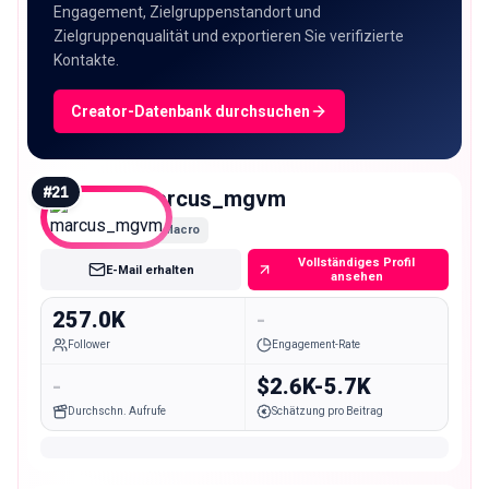
Engagement, Zielgruppenstandort und
Zielgruppenqualität und exportieren Sie verifizierte
Kontakte.
Creator-Datenbank durchsuchen
#
21
marcus_mgvm
Macro
Vollständiges Profil
E-Mail erhalten
ansehen
257.0K
-
Follower
Engagement-Rate
-
$2.6K-5.7K
Durchschn. Aufrufe
Schätzung pro Beitrag