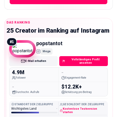
DAS RANKING
25 Creator im Ranking auf Instagram
#
1
popstantot
Mega
Vollständiges Profil
E-Mail erhalten
ansehen
4.9M
-
Follower
Engagement-Rate
-
$12.2K+
Durchschn. Aufrufe
Schätzung pro Beitrag
STANDORT DER ZIELGRUPPE
GESCHLECHT DER ZIELGRUPPE
Wichtigstes Land
-
Kostenlose Testversion
starten