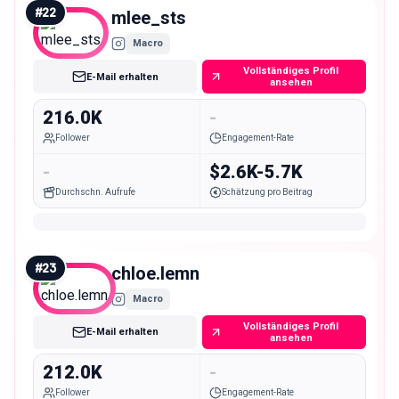
#
22
mlee_sts
Macro
Vollständiges Profil
E-Mail erhalten
ansehen
216.0K
-
Follower
Engagement-Rate
-
$2.6K-5.7K
Durchschn. Aufrufe
Schätzung pro Beitrag
#
23
chloe.lemn
Macro
Vollständiges Profil
E-Mail erhalten
ansehen
212.0K
-
Follower
Engagement-Rate