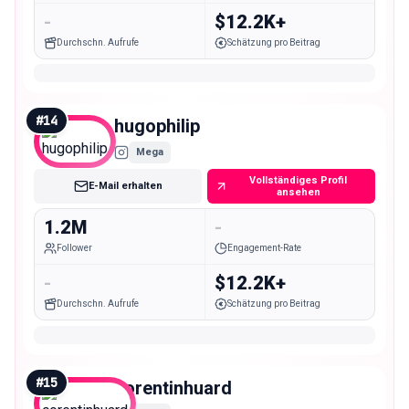
-
$12.2K+
Durchschn. Aufrufe
Schätzung pro Beitrag
#
14
hugophilip
Mega
Vollständiges Profil
E-Mail erhalten
ansehen
1.2M
-
Follower
Engagement-Rate
-
$12.2K+
Durchschn. Aufrufe
Schätzung pro Beitrag
#
15
corentinhuard