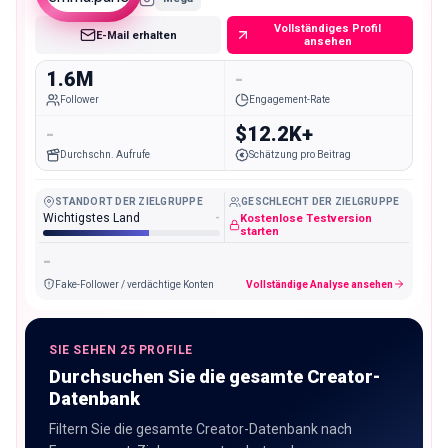
Vollständiges Profil
E-Mail erhalten
ansehen
1.6M
-
Follower
Engagement-Rate
-
$12.2K+
Durchschn. Aufrufe
Schätzung pro Beitrag
STANDORT DER ZIELGRUPPE
GESCHLECHT DER ZIELGRUPPE
Wichtigstes Land
-
Kostenlose Testversion
starten
-
Fake-Follower / verdächtige Konten
Vollständige Analyse ansehen
SIE SEHEN 25 PROFILE
Durchsuchen Sie die gesamte Creator-
Datenbank
Filtern Sie die gesamte Creator-Datenbank nach