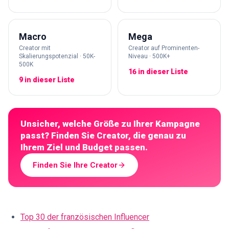
Macro
Mega
Creator mit
Creator auf Prominenten-
Skalierungspotenzial · 50K-
Niveau · 500K+
500K
16 in dieser Liste
9 in dieser Liste
Unsicher, welche Größe zu Ihrer Kampagne
passt? Finden Sie Creator, die genau zu
Ihrem Ziel und Budget passen.
Finden Sie Ihre Creator
Top 30 der französischen Influencer