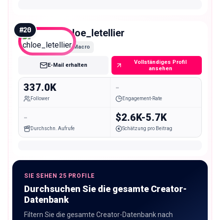
#
20
chloe_letellier
Macro
Vollständiges Profil
E-Mail erhalten
ansehen
337.0K
-
Follower
Engagement-Rate
-
$2.6K-5.7K
Durchschn. Aufrufe
Schätzung pro Beitrag
SIE SEHEN 25 PROFILE
Durchsuchen Sie die gesamte Creator-
Datenbank
Filtern Sie die gesamte Creator-Datenbank nach