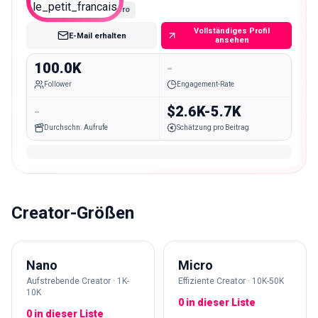
Macro
Vollständiges Profil
E-Mail erhalten
ansehen
100.0K
-
Follower
Engagement-Rate
-
$2.6K-5.7K
Durchschn. Aufrufe
Schätzung pro Beitrag
Creator-Größen
Nano
Micro
Aufstrebende Creator · 1K-
Effiziente Creator · 10K-50K
10K
0 in dieser Liste
0 in dieser Liste