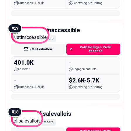
Durchschn. Aufrufe
Schätzung pro Beitrag
#
17
justinaccessible
Macro
Vollständiges Profil
E-Mail erhalten
ansehen
401.0K
-
Follower
Engagement-Rate
-
$2.6K-5.7K
Durchschn. Aufrufe
Schätzung pro Beitrag
#
18
elisalevallois
Macro