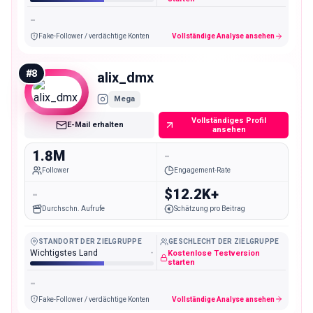
-
Fake-Follower / verdächtige Konten
Vollständige Analyse ansehen
#
8
alix_dmx
Mega
Vollständiges Profil
E-Mail erhalten
ansehen
1.8M
-
Follower
Engagement-Rate
-
$12.2K+
Durchschn. Aufrufe
Schätzung pro Beitrag
STANDORT DER ZIELGRUPPE
GESCHLECHT DER ZIELGRUPPE
Wichtigstes Land
-
Kostenlose Testversion
starten
-
Fake-Follower / verdächtige Konten
Vollständige Analyse ansehen