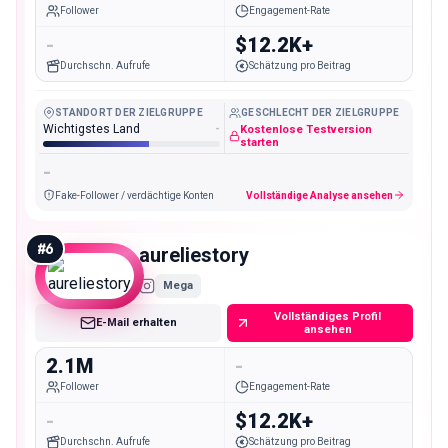
Follower
Engagement-Rate
-
$12.2K+
Durchschn. Aufrufe
Schätzung pro Beitrag
STANDORT DER ZIELGRUPPE
GESCHLECHT DER ZIELGRUPPE
Wichtigstes Land
-
Kostenlose Testversion
starten
-
Fake-Follower / verdächtige Konten
Vollständige Analyse ansehen
#
6
aureliestory
Mega
Vollständiges Profil
E-Mail erhalten
ansehen
2.1M
-
Follower
Engagement-Rate
-
$12.2K+
Durchschn. Aufrufe
Schätzung pro Beitrag