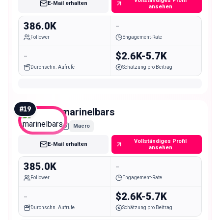
Vollständiges Profil
E-Mail erhalten
ansehen
386.0K
-
Follower
Engagement-Rate
-
$2.6K-5.7K
Durchschn. Aufrufe
Schätzung pro Beitrag
#
19
marinelbars
Macro
Vollständiges Profil
E-Mail erhalten
ansehen
385.0K
-
Follower
Engagement-Rate
-
$2.6K-5.7K
Durchschn. Aufrufe
Schätzung pro Beitrag