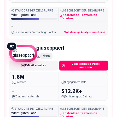
STANDORT DER ZIELGRUPPE
GESCHLECHT DER ZIELGRUPPE
Wichtigstes Land
-
Kostenlose Testversion
starten
-
Fake-Follower / verdächtige Konten
Vollständige Analyse ansehen
#
7
giuseppacrl
Mega
Vollständiges Profil
E-Mail erhalten
ansehen
1.8M
-
Follower
Engagement-Rate
-
$12.2K+
Durchschn. Aufrufe
Schätzung pro Beitrag
STANDORT DER ZIELGRUPPE
GESCHLECHT DER ZIELGRUPPE
Wichtigstes Land
-
Kostenlose Testversion
starten