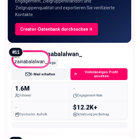
Engagement, Zielgruppenstandort und
Zielgruppenqualität und exportieren Sie verifizierte
Kontakte.
Creator-Datenbank durchsuchen
#
11
zainabalalwan_
Mega
Vollständiges Profil
E-Mail erhalten
ansehen
1.6M
-
Follower
Engagement-Rate
-
$12.2K+
Durchschn. Aufrufe
Schätzung pro Beitrag