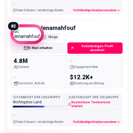
-
Fake-Follower / verdächtige Konten
Vollständige Analyse ansehen
#
2
lenamahfouf
Mega
Vollständiges Profil
E-Mail erhalten
ansehen
4.8M
-
Follower
Engagement-Rate
-
$12.2K+
Durchschn. Aufrufe
Schätzung pro Beitrag
STANDORT DER ZIELGRUPPE
GESCHLECHT DER ZIELGRUPPE
Wichtigstes Land
-
Kostenlose Testversion
starten
-
Fake-Follower / verdächtige Konten
Vollständige Analyse ansehen