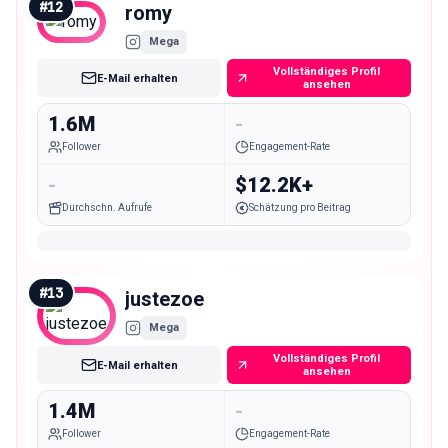
#
12
romy
Mega
Vollständiges Profil
E-Mail erhalten
ansehen
1.6M
-
Follower
Engagement-Rate
-
$12.2K+
Durchschn. Aufrufe
Schätzung pro Beitrag
#
13
justezoe
Mega
Vollständiges Profil
E-Mail erhalten
ansehen
1.4M
-
Follower
Engagement-Rate