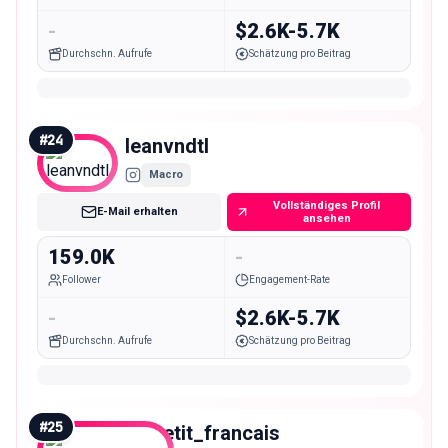
-
$2.6K-5.7K
Durchschn. Aufrufe
Schätzung pro Beitrag
#
24
leanvndtl
Macro
Vollständiges Profil
E-Mail erhalten
ansehen
159.0K
-
Follower
Engagement-Rate
-
$2.6K-5.7K
Durchschn. Aufrufe
Schätzung pro Beitrag
#
25
le_petit_francais