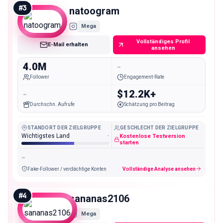
#
3
natoogram
Mega
Vollständiges Profil
E-Mail erhalten
ansehen
4.0M
-
Follower
Engagement-Rate
-
$12.2K+
Durchschn. Aufrufe
Schätzung pro Beitrag
STANDORT DER ZIELGRUPPE
GESCHLECHT DER ZIELGRUPPE
Wichtigstes Land
-
Kostenlose Testversion
starten
-
Fake-Follower / verdächtige Konten
Vollständige Analyse ansehen
#
4
sananas2106
Mega