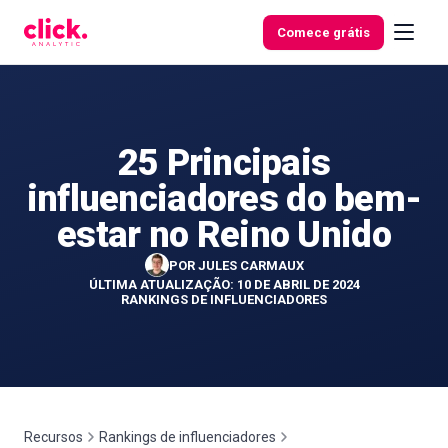
Skip to content
Comece grátis
25 Principais
Funcionalidades
influenciadores do bem-
Ferramentas
estar no Reino Unido
gratuitas
POR
JULES CARMAUX
ÚLTIMA ATUALIZAÇÃO: 10 DE ABRIL DE 2024
RANKINGS DE INFLUENCIADORES
Recursos
Rankings de influenciadores