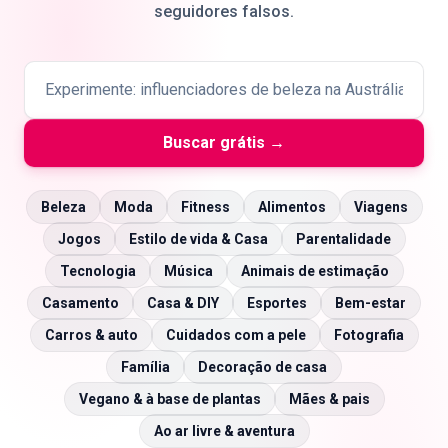
seguidores falsos.
🇵🇹
PT
Buscar grátis →
Beleza
Moda
Fitness
Alimentos
Viagens
Jogos
Estilo de vida & Casa
Parentalidade
Tecnologia
Música
Animais de estimação
Casamento
Casa & DIY
Esportes
Bem-estar
Carros & auto
Cuidados com a pele
Fotografia
Família
Decoração de casa
Vegano & à base de plantas
Mães & pais
Ao ar livre & aventura