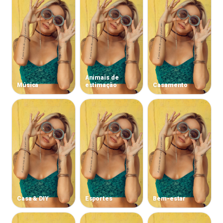
Animais de
Música
estimação
Casamento
Casa & DIY
Esportes
Bem-estar