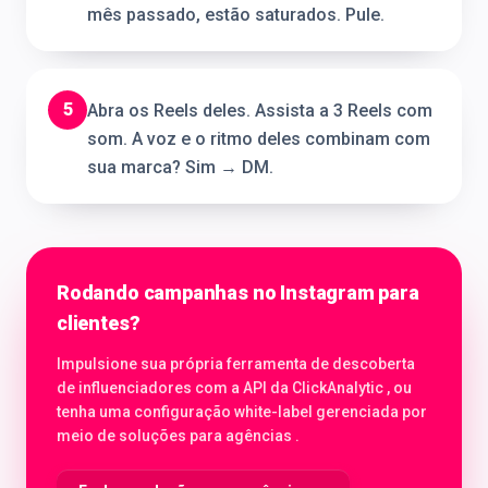
mês passado, estão saturados. Pule.
5
Abra os Reels deles. Assista a 3 Reels com
som. A voz e o ritmo deles combinam com
sua marca? Sim → DM.
Rodando campanhas no Instagram para
clientes?
Impulsione sua própria ferramenta de descoberta
de influenciadores com a API da ClickAnalytic , ou
tenha uma configuração white-label gerenciada por
meio de soluções para agências .