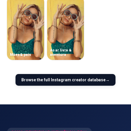
Ao ar livre &
Mães & pais
aventura
Browse the full
Instagram
creator database
→