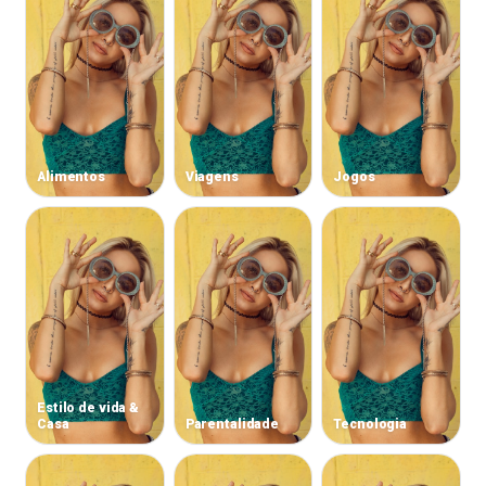
Alimentos
Viagens
Jogos
Estilo de vida &
Casa
Parentalidade
Tecnologia