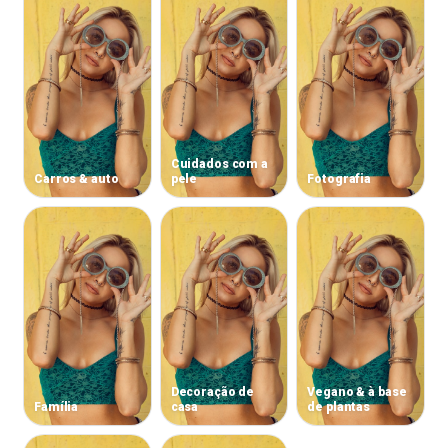
Cuidados com a
Carros & auto
pele
Fotografia
Decoração de
Vegano & à base
Família
casa
de plantas