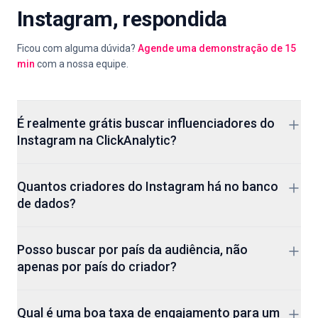
Instagram, respondida
Ficou com alguma dúvida?
Agende uma demonstração de 15
min
com a nossa equipe.
É realmente grátis buscar influenciadores do
Instagram na ClickAnalytic?
Sim. Você pode abrir a busca, filtrar por nicho, país, faixa de
Quantos criadores do Instagram há no banco
seguidores e engajamento, depois navegar pelos perfis de
de dados?
criadores sem cadastro. Planos pagos adicionam análise de
audiência, detalhes de pontuação de seguidores falsos,
Mais de 400M perfis de criadores no Instagram, TikTok e
exportação CSV e o CRM de criadores, mas a busca em si
Posso buscar por país da audiência, não
YouTube. O conjunto do Instagram cobre contas nano, de
é gratuita.
apenas por país do criador?
alguns milhares de seguidores até nomes globais com
dezenas de milhões, atualizado continuamente para que os
Sim. A localização da audiência é um filtro separado da
dados não sejam uma captura anual.
Qual é uma boa taxa de engajamento para um
localização do criador. Um criador baseado em Berlim pode