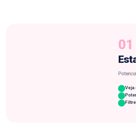
01
Est
Potencia
Veja
Poten
Filtr