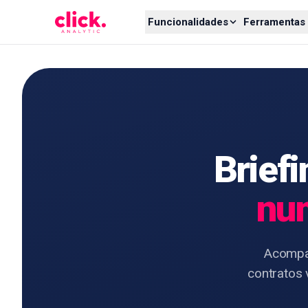
Skip to content
Funcionalidades
Ferramentas 
Briefi
num
Acompan
contratos 