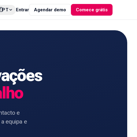

Entrar
Agendar demo
Comece grátis
PT
ovações
alho
ntacto e
 a equipa e