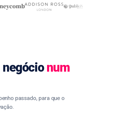
m negócio
num
mpenho passado, para que o
vação.