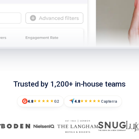
Trusted by 1,200+ in-house teams
4.8
G2
4.8
Capterra
★★★★★
★★★★★