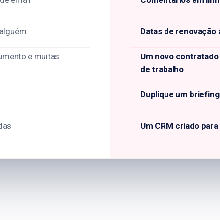
de email
Comentários em linha
 alguém
Datas de renovação a
umento e muitas
Um novo contratado 
de trabalho
Duplique um briefing
das
Um CRM criado para 