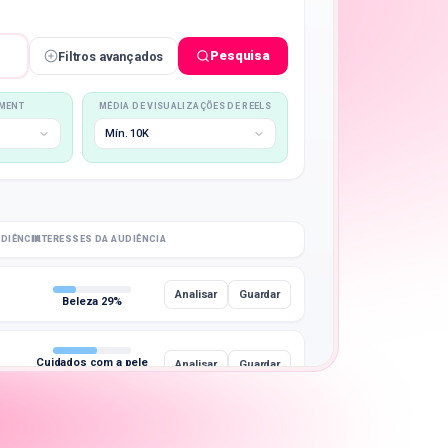
Pesquisa
Filtros avançados
EMENT
MÉDIA DE VISUALIZAÇÕES DE REELS
Mín. 10K
DIÊNCIA
INTERESSES DA AUDIÊNCIA
Analisar
Guardar
Beleza 29%
Cuidados com a pele
Analisar
Guardar
56%