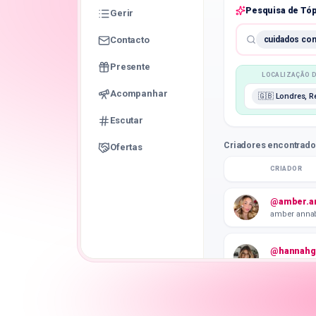
Pesquisa de Tóp
Gerir
Contacto
cuidados com
Presente
LOCALIZAÇÃO 
Acompanhar
🇬🇧 Londres, R
Escutar
Criadores encontrad
Ofertas
CRIADOR
@amber.an
amber anna
@hannahg
Hannah R.