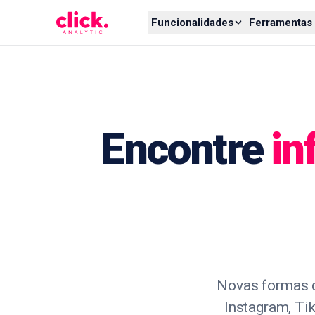
Skip to content
Funcionalidades
Ferramentas 
Encontre
in
Novas formas d
Instagram, Ti