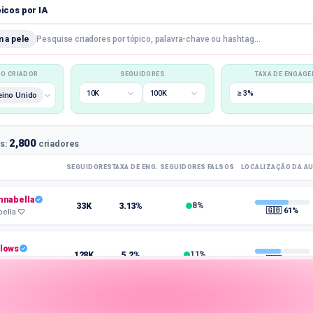
icos por IA
 a pele
Pesquise criadores por tópico, palavra-chave ou hashtag…
DO CRIADOR
SEGUIDORES
TAXA DE ENGAG
10K
100K
≥ 3%
eino Unido
2,800
os:
criadores
SEGUIDORES
TAXA DE ENG.
SEGUIDORES FALSOS
LOCALIZAÇÃO DA AU
nabella
33K
3.13%
8%
🇬🇧 61%
bella ♡
lows
128K
5.2%
11%
🇺🇸 48%