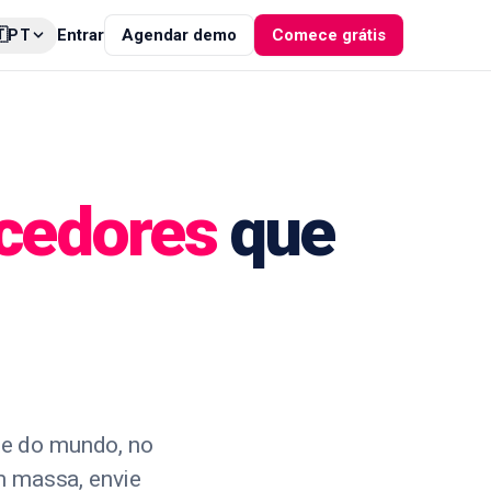

Entrar
Agendar demo
Comece grátis
PT
ncedores
que
te do mundo, no
m massa, envie