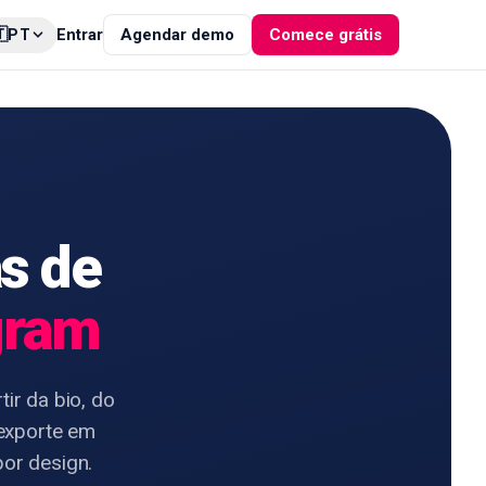

Entrar
Agendar demo
Comece grátis
PT
ás de
agram
ir da bio, do
 exporte em
or design.