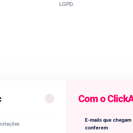
LGPD.
c
Com o ClickA
E-mails que chegam 
icitações
conferem