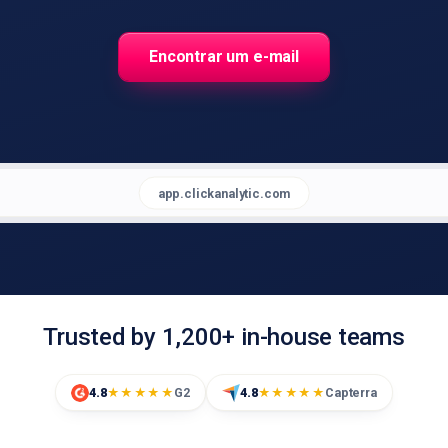
Encontrar um e-mail
app.clickanalytic.com
Trusted by 1,200+ in-house teams
4.8
G2
4.8
Capterra
★★★★★
★★★★★