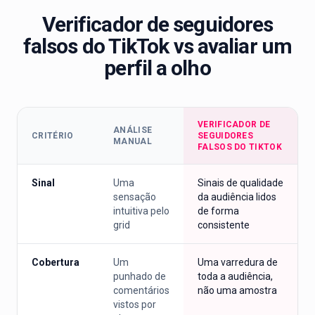
Verificador de seguidores
falsos do TikTok vs avaliar um
perfil a olho
VERIFICADOR DE
ANÁLISE
CRITÉRIO
SEGUIDORES
MANUAL
FALSOS DO TIKTOK
Sinal
Uma
Sinais de qualidade
sensação
da audiência lidos
intuitiva pelo
de forma
grid
consistente
Cobertura
Um
Uma varredura de
punhado de
toda a audiência,
comentários
não uma amostra
vistos por