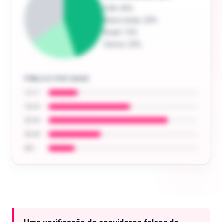
EUA
: 45%
Reino Unido
: 20%
Brasil
: 12%
Outros
: 23%
PÚBLICO POR IDADE
13-17
18-24
25-34
35-44
45+
Analise o público de qualquer criador: idade,
localização, interesses e muito mais.