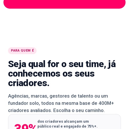
163K+ creators
260K+ creators
390K+ creators
🌍
🌍
🌍
MUNDO TODO
MUNDO TODO
MUNDO TODO
🌍
🌍
🌍
MUNDO TODO
MUNDO TODO
MUNDO TODO
🌍
🌍
🌍
MUNDO TODO
MUNDO TODO
MUNDO TODO
🌍
🌍
🌍
MUNDO TODO
MUNDO TODO
MUNDO TODO
🌍
🌍
🌍
MUNDO TODO
MUNDO TODO
MUNDO TODO
PARA QUEM É
Seja qual for o seu time, já
conhecemos os seus
criadores.
Agências, marcas, gestores de talento ou um
fundador solo, todos na mesma base de 400M+
criadores avaliados. Escolha o seu caminho.
dos criadores alcançam um
público real e engajado de 75%+.