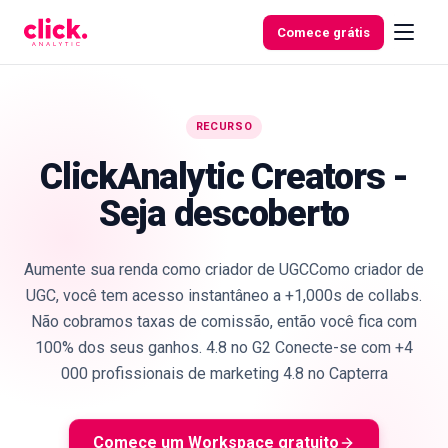
Skip to content
Comece grátis
RECURSO
Funcionalidades
ClickAnalytic Creators -
Seja descoberto
Ferramentas
gratuitas
Aumente sua renda como criador de UGCComo criador de
UGC, você tem acesso instantâneo a +1,000s de collabs.
Não cobramos taxas de comissão, então você fica com
100% dos seus ganhos. 4.8 no G2 Conecte-se com +4
000 profissionais de marketing 4.8 no Capterra
Comece um Workspace gratuito