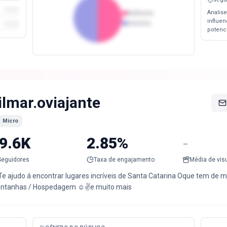
Analise
Mulheres
influe
Homens
potenc
ilmar.oviajante
Micro
9.6K
2.85%
-
Seguidores
Taxa de engajamento
Média de vis
Te ajudo á encontrar lugares incríveis de Santa Catarina Oque tem de m
ntanhas / Hospedagem ☺️✌️e muito mais