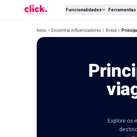
Skip to content
Funcionalidades
Ferramentas 
Início
Encontrar influenciadores
Brasil
Princip
Princi
via
Explore os 
destino