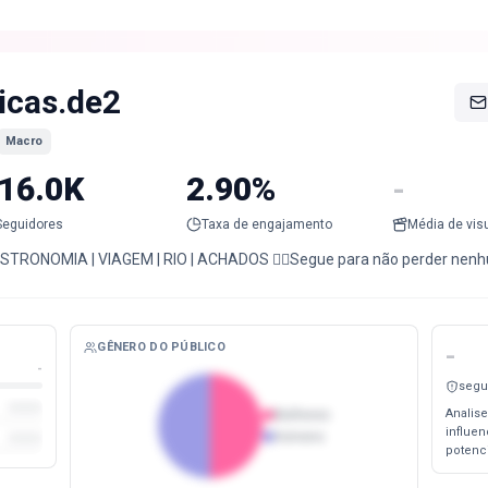
icas.de2
Macro
16.0K
2.90%
-
Seguidores
Taxa de engajamento
Média de vis
STRONOMIA | VIAGEM | RIO | ACHADOS 👇🏻Segue para não perder nenh
GÊNERO DO PÚBLICO
-
-
segu
Analise
Mulheres
influe
Homens
potenc