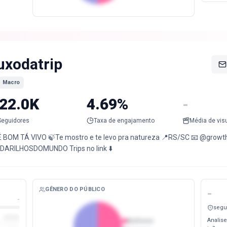
uxodatrip
Macro
22.0K
4.69%
-
Seguidores
Taxa de engajamento
Média de vis
É BOM TÁ VIVO 🍃Te mostro e te levo pra natureza 📍RS/SC 📧 @growt
DARILHOSDOMUNDO Trips no link ⬇️
GÊNERO DO PÚBLICO
-
-
segu
Analise
Mulheres