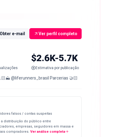
Obter e-mail
Ver perfil completo
$2.6K-5.7K
ualizações
Estimativa por publicação
🏻⛰️ @liferunners_brasil Parcerias 🤝🏻
idores falsos / contas suspeitas
 a distribuição do público entre
nciadores, empresas, seguidores em massa e
iais compradores.
Ver análise completa