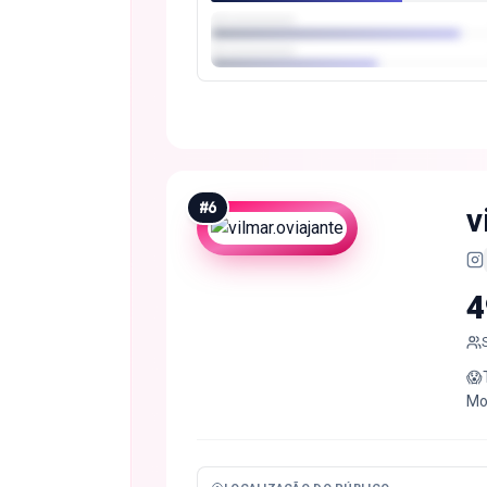
#
6
v
4
😱
Mo