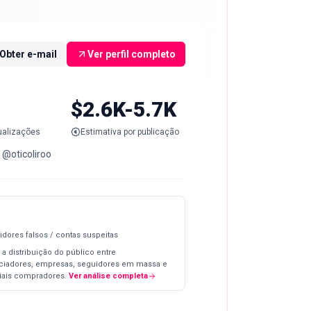
Obter e-mail
Ver perfil completo
$2.6K-5.7K
ualizações
Estimativa por publicação
: @oticoliroo
idores falsos / contas suspeitas
 a distribuição do público entre
nciadores, empresas, seguidores em massa e
iais compradores.
Ver análise completa