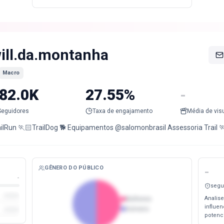
ill.da.montanha
Macro
82.0K
27.55%
-
Seguidores
Taxa de engajamento
Média de vis
ailRun 🏃🏻TrailDog 🐕 Equipamentos @salomonbrasil Assessoria Trail 
GÊNERO DO PÚBLICO
-
-
segu
Analise
Mulheres
influe
Homens
potenc