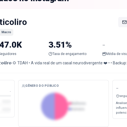
ticoliro
Macro
47.0K
3.51%
-
Seguidores
Taxa de engajamento
Média de vis
𝙘𝙤𝙡𝙞𝙧𝙤 🌻 TDAH • A vida real de um casal neurodivergente ❤️ • • Backup
GÊNERO DO PÚBLICO
-
-
segu
Analise
Mulheres
influe
Homens
potenc