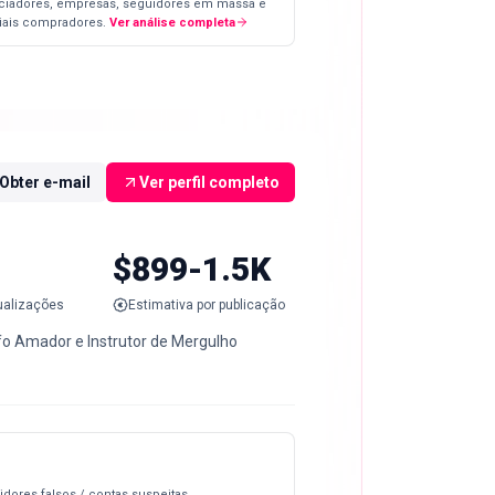
nciadores, empresas, seguidores em massa e
iais compradores.
Ver análise completa
Obter e-mail
Ver perfil completo
$899-1.5K
ualizações
Estimativa por publicação
afo Amador e Instrutor de Mergulho
idores falsos / contas suspeitas