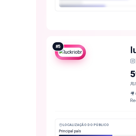
#
5
l
5
🎥
Rec
LOCALIZAÇÃO DO PÚBLICO
Principal país