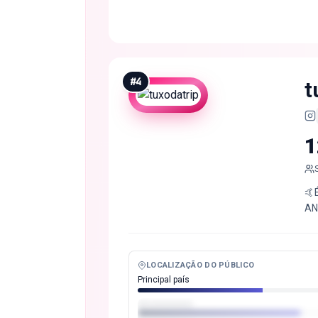
#
4
t
1
🤙
AN
LOCALIZAÇÃO DO PÚBLICO
Principal país