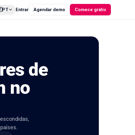

Entrar
Agendar demo
Comece grátis
PT
ores de
m no
 escondidas,
 países.