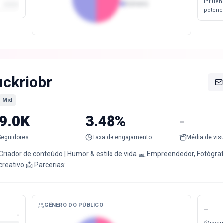
influe
Homens
potenc
uckriobr
Mid
9.0K
3.48%
-
Seguidores
Taxa de engajamento
Média de vis
 Criador de conteúdo | Humor & estilo de vida 💻 Empreendedor, Fotógr
reativo 📩 Parcerias:
GÊNERO DO PÚBLICO
-
-
segu