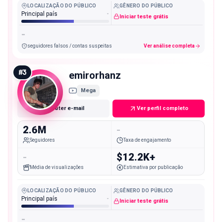
LOCALIZAÇÃO DO PÚBLICO
GÊNERO DO PÚBLICO
Principal país
-
Iniciar teste grátis
-
seguidores falsos / contas suspeitas
Ver análise completa
#
3
emirorhanz
Mega
Obter e-mail
Ver perfil completo
2.6M
-
Seguidores
Taxa de engajamento
-
$12.2K+
Média de visualizações
Estimativa por publicação
LOCALIZAÇÃO DO PÚBLICO
GÊNERO DO PÚBLICO
Principal país
-
Iniciar teste grátis
-