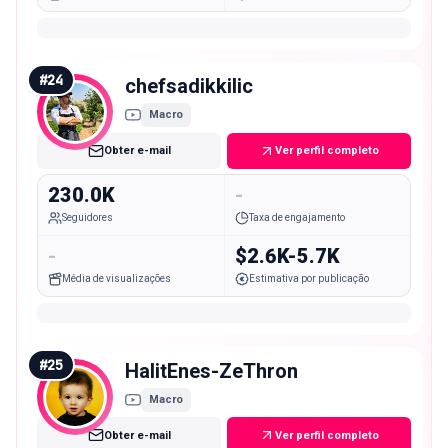
#
24
chefsadikkilic
Macro
Obter e-mail
Ver perfil completo
230.0K
-
Seguidores
Taxa de engajamento
-
$2.6K-5.7K
Média de visualizações
Estimativa por publicação
#
25
HalitEnes-ZeThron
Macro
Obter e-mail
Ver perfil completo