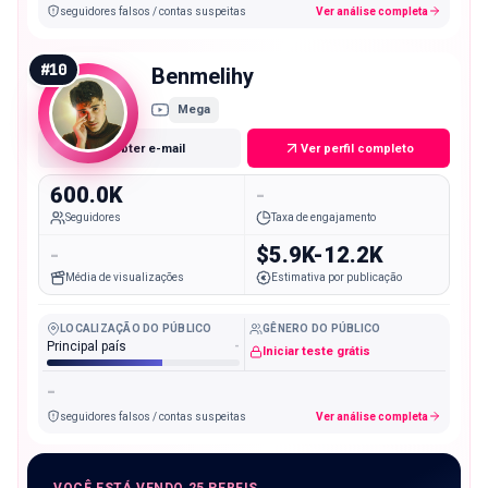
seguidores falsos / contas suspeitas
Ver análise completa
#
10
Benmelihy
Mega
Obter e-mail
Ver perfil completo
600.0K
-
Seguidores
Taxa de engajamento
-
$5.9K-12.2K
Média de visualizações
Estimativa por publicação
LOCALIZAÇÃO DO PÚBLICO
GÊNERO DO PÚBLICO
Principal país
-
Iniciar teste grátis
-
seguidores falsos / contas suspeitas
Ver análise completa
VOCÊ ESTÁ VENDO 25 PERFIS