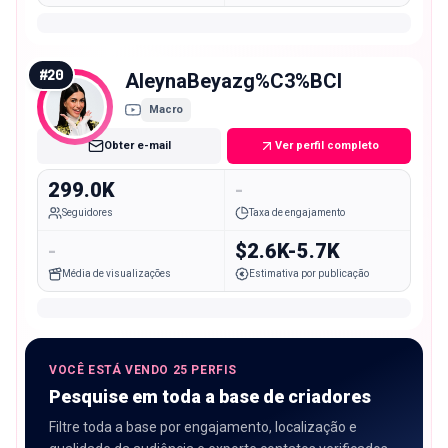
#
20
AleynaBeyazg%C3%BCl
Macro
Obter e-mail
Ver perfil completo
299.0K
-
Seguidores
Taxa de engajamento
-
$2.6K-5.7K
Média de visualizações
Estimativa por publicação
VOCÊ ESTÁ VENDO 25 PERFIS
Pesquise em toda a base de criadores
Filtre toda a base por engajamento, localização e