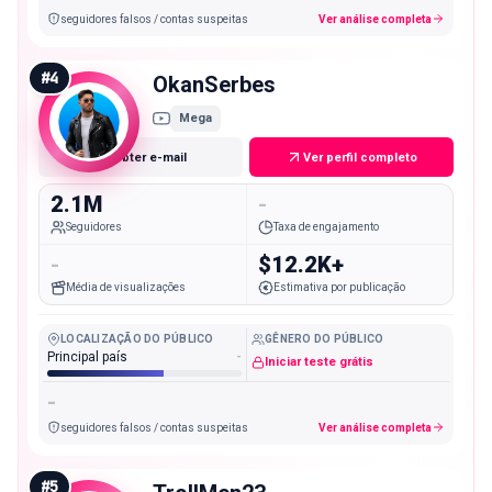
seguidores falsos / contas suspeitas
Ver análise completa
#
4
OkanSerbes
Mega
Obter e-mail
Ver perfil completo
2.1M
-
Seguidores
Taxa de engajamento
-
$12.2K+
Média de visualizações
Estimativa por publicação
LOCALIZAÇÃO DO PÚBLICO
GÊNERO DO PÚBLICO
Principal país
-
Iniciar teste grátis
-
seguidores falsos / contas suspeitas
Ver análise completa
#
5