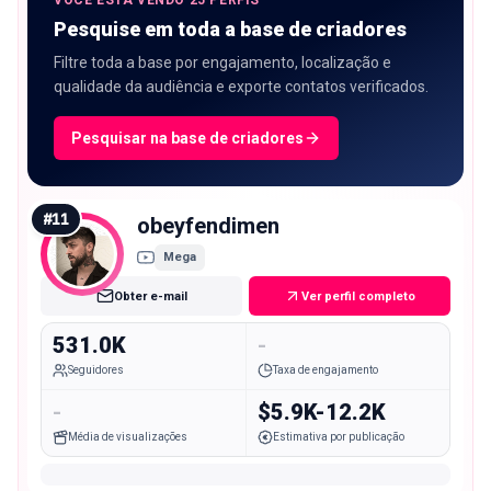
Pesquise em toda a base de criadores
Filtre toda a base por engajamento, localização e
qualidade da audiência e exporte contatos verificados.
Pesquisar na base de criadores
#
11
obeyfendimen
Mega
Obter e-mail
Ver perfil completo
531.0K
-
Seguidores
Taxa de engajamento
-
$5.9K-12.2K
Média de visualizações
Estimativa por publicação