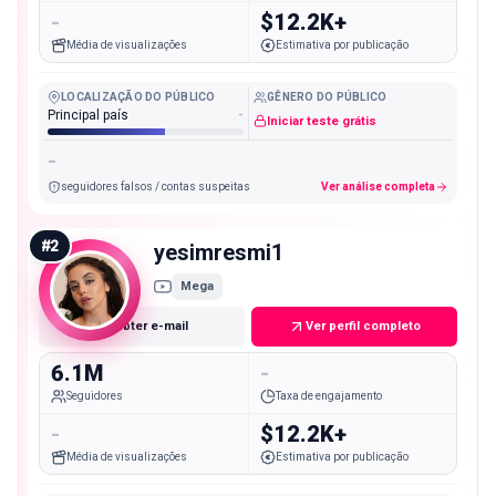
-
$12.2K+
Média de visualizações
Estimativa por publicação
LOCALIZAÇÃO DO PÚBLICO
GÊNERO DO PÚBLICO
Principal país
-
Iniciar teste grátis
-
seguidores falsos / contas suspeitas
Ver análise completa
#
2
yesimresmi1
Mega
Obter e-mail
Ver perfil completo
6.1M
-
Seguidores
Taxa de engajamento
-
$12.2K+
Média de visualizações
Estimativa por publicação