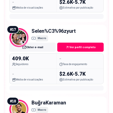
-
$2.6K-5.7K
Média de visualizações
Estimativa por publicação
#
17
Selen%C3%96zyurt
Macro
Obter e-mail
Ver perfil completo
409.0K
-
Seguidores
Taxa de engajamento
-
$2.6K-5.7K
Média de visualizações
Estimativa por publicação
#
18
BuğraKaraman
Macro