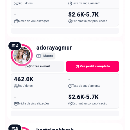
Seguidores
Taxa de engajamento
-
$2.6K-5.7K
Média de visualizações
Estimativa por publicação
#
14
adorayagmur
Macro
Obter e-mail
Ver perfil completo
462.0K
-
Seguidores
Taxa de engajamento
-
$2.6K-5.7K
Média de visualizações
Estimativa por publicação
#
15