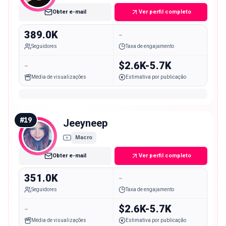
Obter e-mail
Ver perfil completo
389.0K
-
Seguidores
Taxa de engajamento
-
$2.6K-5.7K
Média de visualizações
Estimativa por publicação
#
19
Jeeyneep
Macro
Obter e-mail
Ver perfil completo
351.0K
-
Seguidores
Taxa de engajamento
-
$2.6K-5.7K
Média de visualizações
Estimativa por publicação