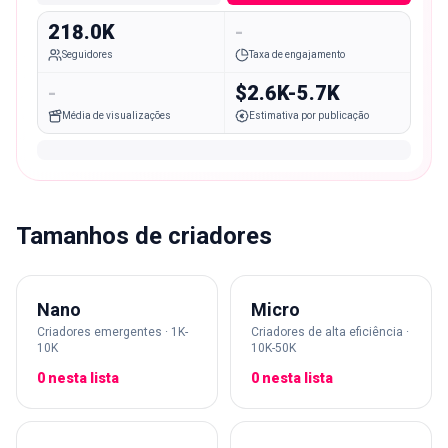
218.0K
-
Seguidores
Taxa de engajamento
-
$2.6K-5.7K
Média de visualizações
Estimativa por publicação
Tamanhos de criadores
Nano
Micro
Criadores emergentes · 1K-
Criadores de alta eficiência ·
10K
10K-50K
0 nesta lista
0 nesta lista