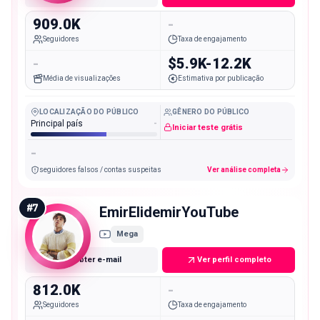
909.0K
-
Seguidores
Taxa de engajamento
-
$5.9K-12.2K
Média de visualizações
Estimativa por publicação
LOCALIZAÇÃO DO PÚBLICO
GÊNERO DO PÚBLICO
Principal país
-
Iniciar teste grátis
-
seguidores falsos / contas suspeitas
Ver análise completa
#
7
EmirElidemirYouTube
Mega
Obter e-mail
Ver perfil completo
812.0K
-
Seguidores
Taxa de engajamento