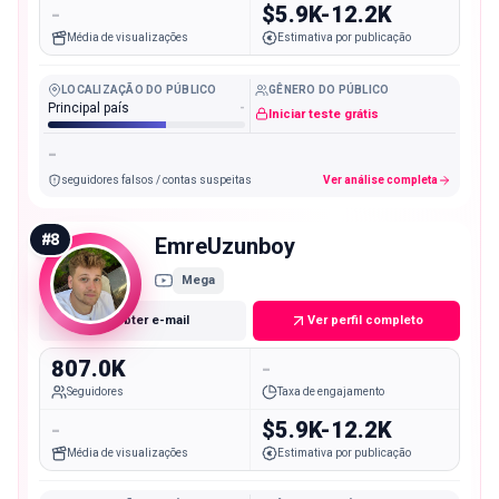
-
$5.9K-12.2K
Média de visualizações
Estimativa por publicação
LOCALIZAÇÃO DO PÚBLICO
GÊNERO DO PÚBLICO
Principal país
-
Iniciar teste grátis
-
seguidores falsos / contas suspeitas
Ver análise completa
#
8
EmreUzunboy
Mega
Obter e-mail
Ver perfil completo
807.0K
-
Seguidores
Taxa de engajamento
-
$5.9K-12.2K
Média de visualizações
Estimativa por publicação