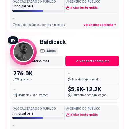
LOCALIZAÇÃO DO PÚBLICO
GÊNERO DO PÚBLICO
Principal país
-
Iniciar teste grátis
-
seguidores falsos / contas suspeitas
Ver análise completa
#
9
Baldiback
Mega
Obter e-mail
Ver perfil completo
776.0K
-
Seguidores
Taxa de engajamento
-
$5.9K-12.2K
Média de visualizações
Estimativa por publicação
LOCALIZAÇÃO DO PÚBLICO
GÊNERO DO PÚBLICO
Principal país
-
Iniciar teste grátis
-