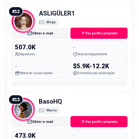
#
12
ASLIGÜLER1
Mega
Obter e-mail
Ver perfil completo
507.0K
-
Seguidores
Taxa de engajamento
-
$5.9K-12.2K
Média de visualizações
Estimativa por publicação
#
13
BasoHQ
Macro
Obter e-mail
Ver perfil completo
473.0K
-