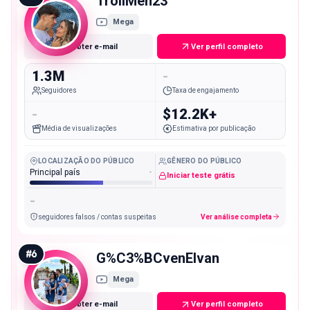
TrollMen23
Mega
Obter e-mail
Ver perfil completo
1.3M
-
Seguidores
Taxa de engajamento
-
$12.2K+
Média de visualizações
Estimativa por publicação
LOCALIZAÇÃO DO PÚBLICO
GÊNERO DO PÚBLICO
Principal país
-
Iniciar teste grátis
-
seguidores falsos / contas suspeitas
Ver análise completa
#
6
G%C3%BCvenElvan
Mega
Obter e-mail
Ver perfil completo