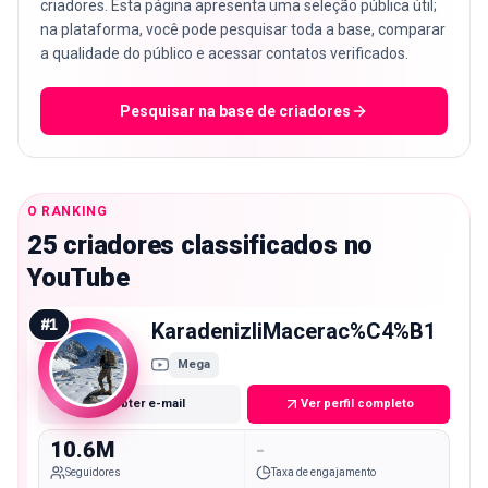
criadores. Esta página apresenta uma seleção pública útil;
na plataforma, você pode pesquisar toda a base, comparar
a qualidade do público e acessar contatos verificados.
Pesquisar na base de criadores
O RANKING
25 criadores classificados no
YouTube
#
1
KaradenizliMacerac%C4%B1
Mega
Obter e-mail
Ver perfil completo
10.6M
-
Seguidores
Taxa de engajamento