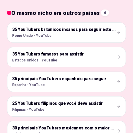
O mesmo nicho em outros países
6
🇬🇧
35 YouTubers britânicos insanos para seguir este ano
Reino Unido · YouTube
35 YouTubers famosos para assistir
🇺🇸
Estados Unidos · YouTube
35 principais YouTubers espanhóis para seguir
🇪🇸
Espanha · YouTube
25 YouTubers filipinos que você deve assistir
🇵🇭
Filipinas · YouTube
🇲🇽
30 principais YouTubers mexicanos com o maior número de assinantes