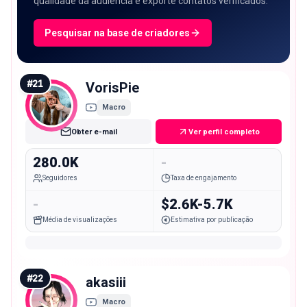
qualidade da audiência e exporte contatos verificados.
Pesquisar na base de criadores
#
21
VorisPie
Macro
Obter e-mail
Ver perfil completo
280.0K
-
Seguidores
Taxa de engajamento
-
$2.6K-5.7K
Média de visualizações
Estimativa por publicação
#
22
akasiii
Macro