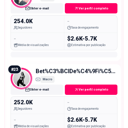
Obter e-mail
Ver perfil completo
254.0K
-
Seguidores
Taxa de engajamento
-
$2.6K-5.7K
Média de visualizações
Estimativa por publicação
#
23
Bet%C3%BClDe%C4%9Fi%C5%9Fen
Macro
Obter e-mail
Ver perfil completo
252.0K
-
Seguidores
Taxa de engajamento
-
$2.6K-5.7K
Média de visualizações
Estimativa por publicação