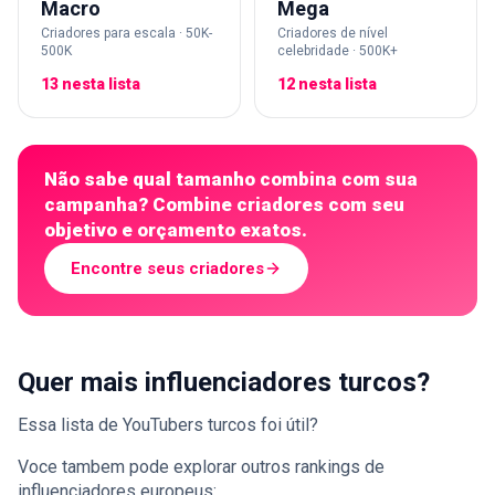
Macro
Mega
Criadores para escala · 50K-
Criadores de nível
500K
celebridade · 500K+
13 nesta lista
12 nesta lista
Não sabe qual tamanho combina com sua
campanha? Combine criadores com seu
objetivo e orçamento exatos.
Encontre seus criadores
Quer mais influenciadores turcos?
Essa lista de YouTubers turcos foi útil?
Voce tambem pode explorar outros rankings de
influenciadores europeus: