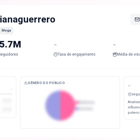
ianaguerrero
Mega
5.7M
-
-
Seguidores
Taxa de engajamento
Média de vis
GÊNERO DO PÚBLICO
-
-
segu
Analise
Mulheres
influe
Homens
potenc