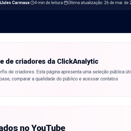
Jules Carmaux
·
4 min de leitura
·
Última atualização
:
26 de mai. de
e de criadores da ClickAnalytic
fis de criadores. Esta página apresenta uma seleção pública útil
base, comparar a qualidade do público e acessar contatos
cados no YouTube