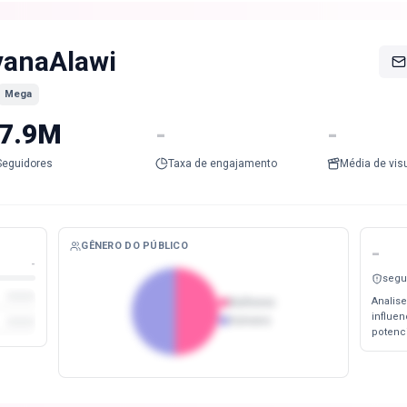
vanaAlawi
Mega
7.9M
-
-
Seguidores
Taxa de engajamento
Média de vis
GÊNERO DO PÚBLICO
-
-
segu
Analise
Mulheres
influe
Homens
potenc