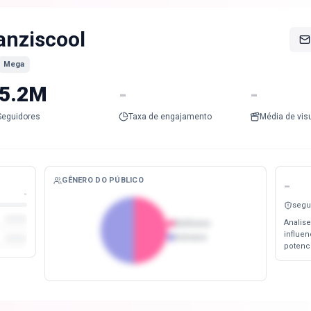
anziscool
Mega
5.2M
-
-
Seguidores
Taxa de engajamento
Média de vis
GÊNERO DO PÚBLICO
-
-
segu
Analise
Mulheres
influe
Homens
potenc