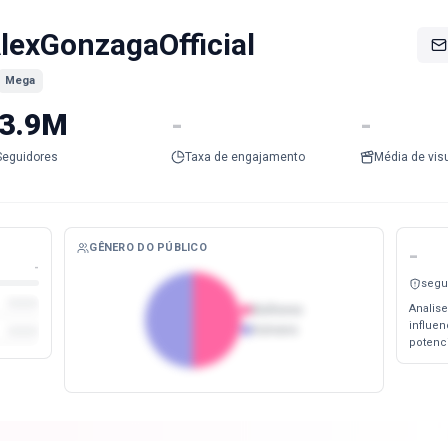
lexGonzagaOfficial
Mega
3.9M
-
-
Seguidores
Taxa de engajamento
Média de vis
GÊNERO DO PÚBLICO
-
-
segu
Analise
Mulheres
influe
Homens
potenc