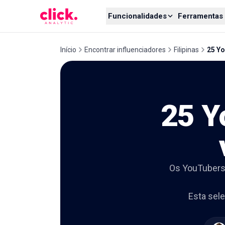
Skip to content
Funcionalidades
Ferramentas 
Início
Encontrar influenciadores
Filipinas
25 Yo
25 Y
Os YouTubers f
Esta sel