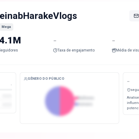
einabHarakeVlogs
Mega
4.1M
-
-
Seguidores
Taxa de engajamento
Média de vis
GÊNERO DO PÚBLICO
-
-
segu
Analise
Mulheres
influe
Homens
potenc