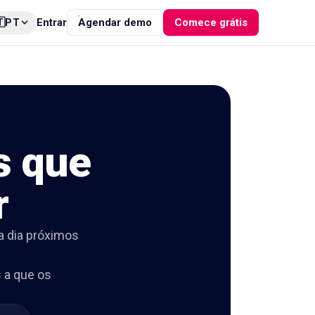

Entrar
Agendar demo
Comece grátis
PT
s que
r
 a dia próximos
 a que os