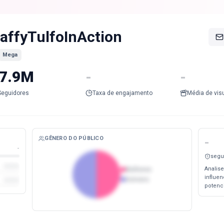
affyTulfoInAction
Mega
7.9M
-
-
Seguidores
Taxa de engajamento
Média de vis
GÊNERO DO PÚBLICO
-
-
segu
Analise
Mulheres
influe
Homens
potenc