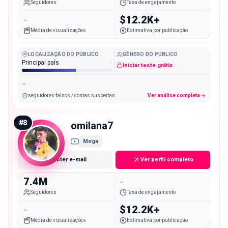
Seguidores
Taxa de engajamento
-
$12.2K+
Média de visualizações
Estimativa por publicação
LOCALIZAÇÃO DO PÚBLICO
GÊNERO DO PÚBLICO
Principal país
-
Iniciar teste grátis
-
seguidores falsos / contas suspeitas
Ver análise completa
#
8
omilana7
Mega
Obter e-mail
Ver perfil completo
7.4M
-
Seguidores
Taxa de engajamento
-
$12.2K+
Média de visualizações
Estimativa por publicação