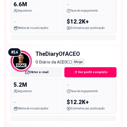
6.6M
-
Seguidores
Taxa de engajamento
-
$12.2K+
Média de visualizações
Estimativa por publicação
#
14
TheDiaryOfACEO
O Diário da ACEO
Mega
Obter e-mail
Ver perfil completo
5.2M
-
Seguidores
Taxa de engajamento
-
$12.2K+
Média de visualizações
Estimativa por publicação