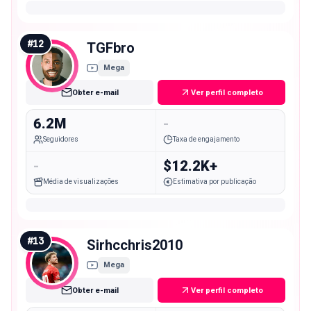
#
12
TGFbro
Mega
Obter e-mail
Ver perfil completo
6.2M
-
Seguidores
Taxa de engajamento
-
$12.2K+
Média de visualizações
Estimativa por publicação
#
13
Sirhcchris2010
Mega
Obter e-mail
Ver perfil completo