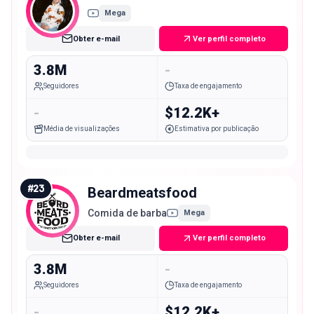
Mega
Obter e-mail
Ver perfil completo
3.8M
-
Seguidores
Taxa de engajamento
-
$12.2K+
Média de visualizações
Estimativa por publicação
#
23
Beardmeatsfood
Comida de barba
Mega
Obter e-mail
Ver perfil completo
3.8M
-
Seguidores
Taxa de engajamento
-
$12.2K+