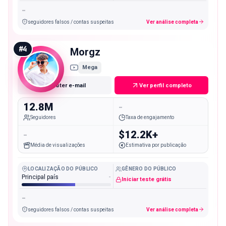
-
seguidores falsos / contas suspeitas
Ver análise completa
#
4
Morgz
Mega
Obter e-mail
Ver perfil completo
12.8M
-
Seguidores
Taxa de engajamento
-
$12.2K+
Média de visualizações
Estimativa por publicação
LOCALIZAÇÃO DO PÚBLICO
GÊNERO DO PÚBLICO
Principal país
-
Iniciar teste grátis
-
seguidores falsos / contas suspeitas
Ver análise completa