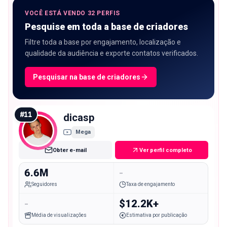
VOCÊ ESTÁ VENDO 32 PERFIS
Pesquise em toda a base de criadores
Filtre toda a base por engajamento, localização e
qualidade da audiência e exporte contatos verificados.
Pesquisar na base de criadores
#
11
dicasp
Mega
Obter e-mail
Ver perfil completo
6.6M
-
Seguidores
Taxa de engajamento
-
$12.2K+
Média de visualizações
Estimativa por publicação