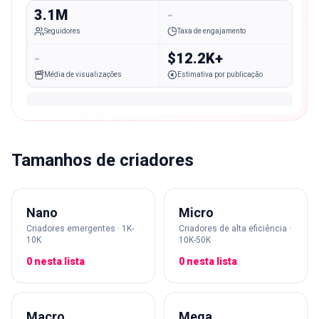
3.1M
-
Seguidores
Taxa de engajamento
-
$12.2K+
Média de visualizações
Estimativa por publicação
Tamanhos de criadores
Nano
Micro
Criadores emergentes · 1K-
Criadores de alta eficiência ·
10K
10K-50K
0 nesta lista
0 nesta lista
Macro
Mega