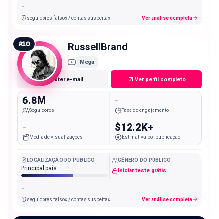
-
seguidores falsos / contas suspeitas
Ver análise completa
#
10
RussellBrand
Mega
Obter e-mail
Ver perfil completo
6.8M
-
Seguidores
Taxa de engajamento
-
$12.2K+
Média de visualizações
Estimativa por publicação
LOCALIZAÇÃO DO PÚBLICO
GÊNERO DO PÚBLICO
Principal país
-
Iniciar teste grátis
-
seguidores falsos / contas suspeitas
Ver análise completa