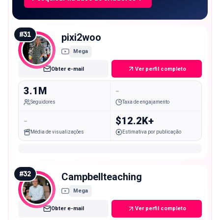
#
31
pixi2woo
Mega
Obter e-mail
Ver perfil completo
3.1M
-
Seguidores
Taxa de engajamento
-
$12.2K+
Média de visualizações
Estimativa por publicação
#
32
Campbellteaching
Mega
Obter e-mail
Ver perfil completo