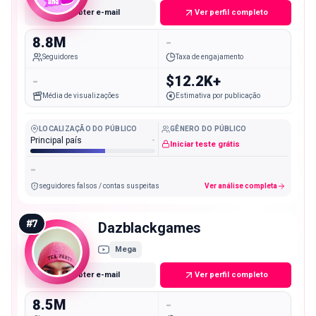
Obter e-mail
Ver perfil completo
8.8M
-
Seguidores
Taxa de engajamento
-
$12.2K+
Média de visualizações
Estimativa por publicação
LOCALIZAÇÃO DO PÚBLICO
GÊNERO DO PÚBLICO
Principal país
-
Iniciar teste grátis
-
seguidores falsos / contas suspeitas
Ver análise completa
#
7
Dazblackgames
Mega
Obter e-mail
Ver perfil completo
8.5M
-