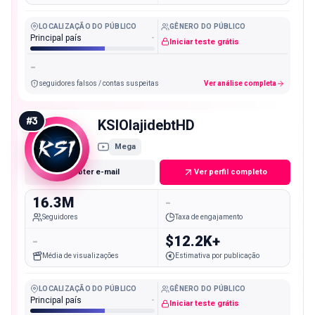
LOCALIZAÇÃO DO PÚBLICO
GÊNERO DO PÚBLICO
Principal país
-
Iniciar teste grátis
-
seguidores falsos / contas suspeitas
Ver análise completa
#
3
KSIOlajidebtHD
Mega
Obter e-mail
Ver perfil completo
16.3M
-
Seguidores
Taxa de engajamento
-
$12.2K+
Média de visualizações
Estimativa por publicação
LOCALIZAÇÃO DO PÚBLICO
GÊNERO DO PÚBLICO
Principal país
-
Iniciar teste grátis