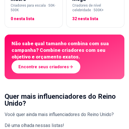
Criadores para escala · 50K-
Criadores de nível
500K
celebridade · 500K+
0 nesta lista
32 nesta lista
Não sabe qual tamanho combina com sua
campanha? Combine criadores com seu
objetivo e orçamento exatos.
Encontre seus criadores
Quer mais influenciadores do Reino
Unido?
Você quer ainda mais influenciadores do Reino Unido?
Dê uma olhada nessas listas!