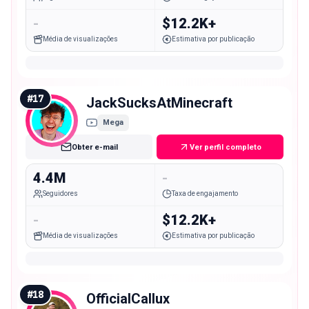
-
$12.2K+
Média de visualizações
Estimativa por publicação
#
17
JackSucksAtMinecraft
Mega
Obter e-mail
Ver perfil completo
4.4M
-
Seguidores
Taxa de engajamento
-
$12.2K+
Média de visualizações
Estimativa por publicação
#
18
OfficialCallux