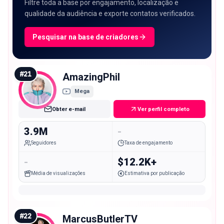
Filtre toda a base por engajamento, localização e
qualidade da audiência e exporte contatos verificados.
Pesquisar na base de criadores
#
21
AmazingPhil
Mega
Obter e-mail
Ver perfil completo
3.9M
-
Seguidores
Taxa de engajamento
-
$12.2K+
Média de visualizações
Estimativa por publicação
#
22
MarcusButlerTV