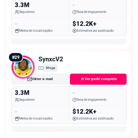
3.3M
-
Seguidores
Taxa de engajamento
-
$12.2K+
Média de visualizações
Estimativa por publicação
#
29
SynxcV2
Mega
Obter e-mail
Ver perfil completo
3.3M
-
Seguidores
Taxa de engajamento
-
$12.2K+
Média de visualizações
Estimativa por publicação