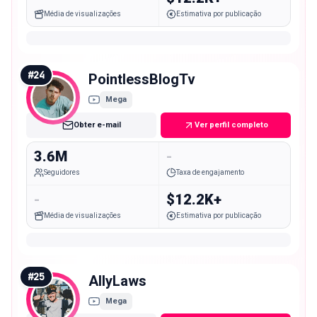
Média de visualizações
Estimativa por publicação
#
24
PointlessBlogTv
Mega
Obter e-mail
Ver perfil completo
3.6M
-
Seguidores
Taxa de engajamento
-
$12.2K+
Média de visualizações
Estimativa por publicação
#
25
AllyLaws
Mega