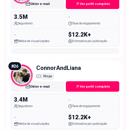
Obter e-mail
Ver perfil completo
3.5M
-
Seguidores
Taxa de engajamento
-
$12.2K+
Média de visualizações
Estimativa por publicação
#
26
ConnorAndLiana
Mega
Obter e-mail
Ver perfil completo
3.4M
-
Seguidores
Taxa de engajamento
-
$12.2K+
Média de visualizações
Estimativa por publicação