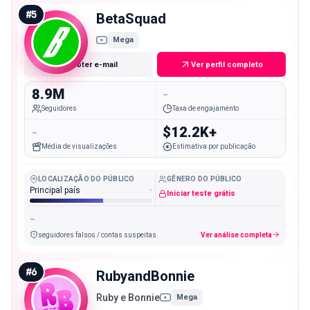
#
5
BetaSquad
Mega
Obter e-mail
Ver perfil completo
8.9M
-
Seguidores
Taxa de engajamento
-
$12.2K+
Média de visualizações
Estimativa por publicação
LOCALIZAÇÃO DO PÚBLICO
GÊNERO DO PÚBLICO
Principal país
-
Iniciar teste grátis
-
seguidores falsos / contas suspeitas
Ver análise completa
#
6
RubyandBonnie
Ruby e Bonnie
Mega