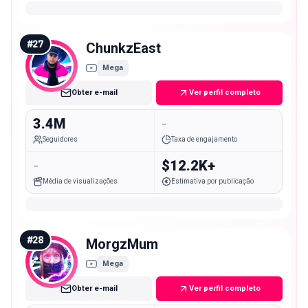
#
27
ChunkzEast
Mega
Obter e-mail
Ver perfil completo
3.4M
-
Seguidores
Taxa de engajamento
-
$12.2K+
Média de visualizações
Estimativa por publicação
#
28
MorgzMum
Mega
Obter e-mail
Ver perfil completo