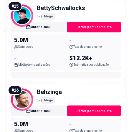
#
15
BettySchwallocks
Mega
Obter e-mail
Ver perfil completo
5.0M
-
Seguidores
Taxa de engajamento
-
$12.2K+
Média de visualizações
Estimativa por publicação
#
16
Behzinga
Mega
Obter e-mail
Ver perfil completo
5.0M
-
Seguidores
Taxa de engajamento