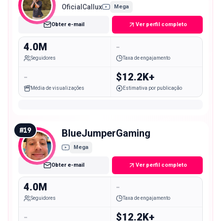
OficialCallux
Mega
Obter e-mail
Ver perfil completo
4.0M
-
Seguidores
Taxa de engajamento
-
$12.2K+
Média de visualizações
Estimativa por publicação
#
19
BlueJumperGaming
Mega
Obter e-mail
Ver perfil completo
4.0M
-
Seguidores
Taxa de engajamento
-
$12.2K+