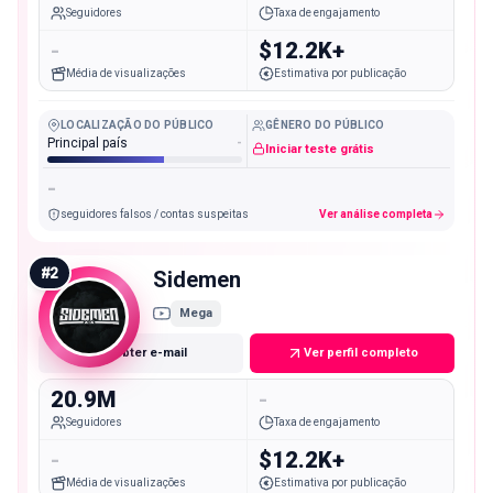
Seguidores
Taxa de engajamento
-
$12.2K+
Média de visualizações
Estimativa por publicação
LOCALIZAÇÃO DO PÚBLICO
GÊNERO DO PÚBLICO
Principal país
-
Iniciar teste grátis
-
seguidores falsos / contas suspeitas
Ver análise completa
#
2
Sidemen
Mega
Obter e-mail
Ver perfil completo
20.9M
-
Seguidores
Taxa de engajamento
-
$12.2K+
Média de visualizações
Estimativa por publicação