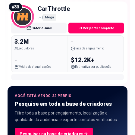
#
30
CarThrottle
Mega
Obter e-mail
Ver perfil completo
3.2M
-
Seguidores
Taxa de engajamento
-
$12.2K+
Média de visualizações
Estimativa por publicação
VOCÊ ESTÁ VENDO 32 PERFIS
Pesquise em toda a base de criadores
Filtre toda a base por engajamento, localização e
qualidade da audiência e exporte contatos verificados.
Pesquisar na base de criadores