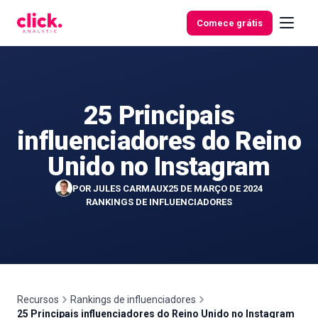
Skip to content
Comece grátis
25 Principais
Funcionalidades
influenciadores do Reino
Ferramentas
Unido no Instagram
gratuitas
POR
JULES CARMAUX
25 DE MARÇO DE 2024
RANKINGS DE INFLUENCIADORES
Recursos
Rankings de influenciadores
25 Principais influenciadores do Reino Unido no Instagram