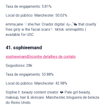
Taxa de engajamento: 5.81%
Local do público: Manchester: 50.03%
emma jane ♡she/her. Criador digital. 𝜗𝜚‧₊˚🐇 that cruelty
free girly w the facial scars🪡 tiktok: emmajditto |
available for UGC
41. sophieemand
sophieemand
Encontre detalhes de contato
Seguidores: 28k
Taxa de engajamento: 53.88%
Local do público: Manchester: 42.98%
Sophie💄 beauty content creator. ❤️ Pale girl beauty,
makeup, hair & skincare. Manchester, blogueira de beleza
do Reino Unido.