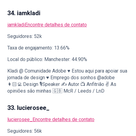
34. iamkladi
iamkladi
Encontre detalhes de contato
Seguidores: 52k
Taxa de engajamento: 13.66%
Local do público: Manchester: 44.90%
Kladi @ Comunidade Adobe ♥️ Estou aqui para apoiar sua
jornada de design ♥️ Emprego dos sonhos @adobe
👩🏻‍💻 Design 🎙️Speaker ✍️ Autor 📺 Anfitrião ✌️ As
opiniões são minhas 🇬🇧 McR / Leeds / LnD
33. lucierosee_
lucierosee_
Encontre detalhes de contato
Seguidores: 56k