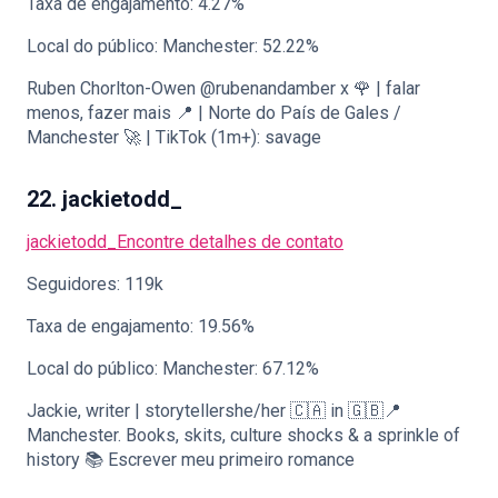
Taxa de engajamento: 4.27%
Local do público: Manchester: 52.22%
Ruben Chorlton-Owen @rubenandamber x 🌹 | falar
menos, fazer mais 📍 | Norte do País de Gales /
Manchester 🚀 | TikTok (1m+): savage
22. jackietodd_
jackietodd_
Encontre detalhes de contato
Seguidores: 119k
Taxa de engajamento: 19.56%
Local do público: Manchester: 67.12%
Jackie, writer | storytellershe/her 🇨🇦 in 🇬🇧📍
Manchester. Books, skits, culture shocks & a sprinkle of
history 📚 Escrever meu primeiro romance