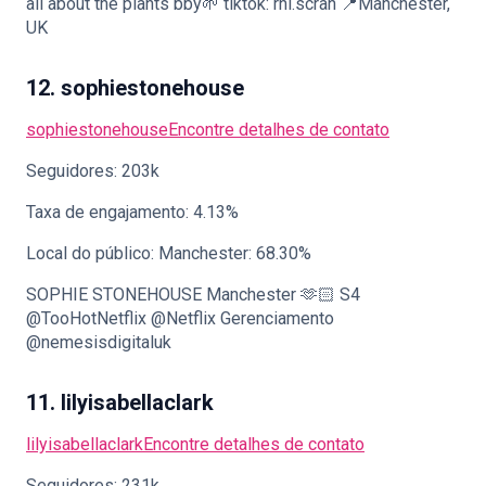
all about the plants bby🌱 tiktok: rhi.scran 📍Manchester,
UK
12. sophiestonehouse
sophiestonehouse
Encontre detalhes de contato
Seguidores: 203k
Taxa de engajamento: 4.13%
Local do público: Manchester: 68.30%
SOPHIE STONEHOUSE Manchester 🫶🏻 S4
@TooHotNetflix @Netflix Gerenciamento
@nemesisdigitaluk
11. lilyisabellaclark
lilyisabellaclark
Encontre detalhes de contato
Seguidores: 231k