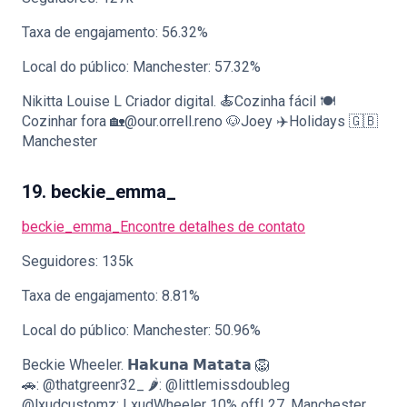
Taxa de engajamento: 56.32%
Local do público: Manchester: 57.32%
Nikitta Louise L Criador digital. 🍝Cozinha fácil 🍽
Cozinhar fora 🏡@our.orrell.reno 🐶Joey ✈️Holidays 🇬🇧
Manchester
19. beckie_emma_
beckie_emma_
Encontre detalhes de contato
Seguidores: 135k
Taxa de engajamento: 8.81%
Local do público: Manchester: 50.96%
Beckie Wheeler. 𝗛𝗮𝗸𝘂𝗻𝗮 𝗠𝗮𝘁𝗮𝘁𝗮 🦁
🚗: @thatgreenr32_ 🌶️: @littlemissdoubleg
@lxudcustomz: LxudWheeler 10% off! 27, Manchester