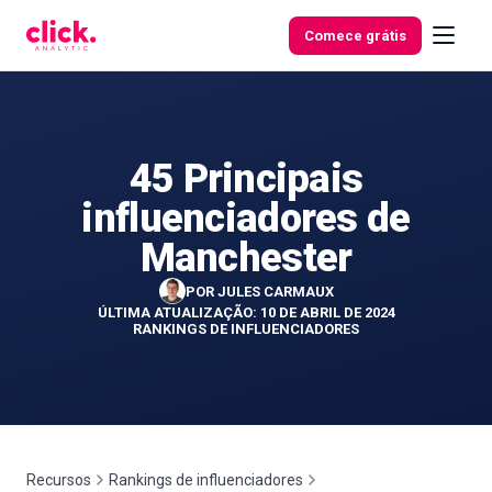
Skip to content
Comece grátis
45 Principais
Funcionalidades
influenciadores de
Ferramentas
Manchester
gratuitas
POR
JULES CARMAUX
ÚLTIMA ATUALIZAÇÃO: 10 DE ABRIL DE 2024
RANKINGS DE INFLUENCIADORES
Recursos
Rankings de influenciadores