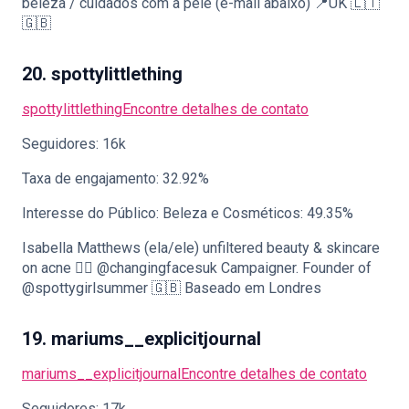
beleza / cuidados com a pele (e-mail abaixo) 📍UK 🇱🇹
🇬🇧
20. spottylittlething
spottylittlething
Encontre detalhes de contato
Seguidores: 16k
Taxa de engajamento: 32.92%
Interesse do Público: Beleza e Cosméticos: 49.35%
Isabella Matthews (ela/ele) unfiltered beauty & skincare
on acne 🧖‍♀️ @changingfacesuk Campaigner. Founder of
@spottygirlsummer 🇬🇧 Baseado em Londres
19. mariums__explicitjournal
mariums__explicitjournal
Encontre detalhes de contato
Seguidores: 17k