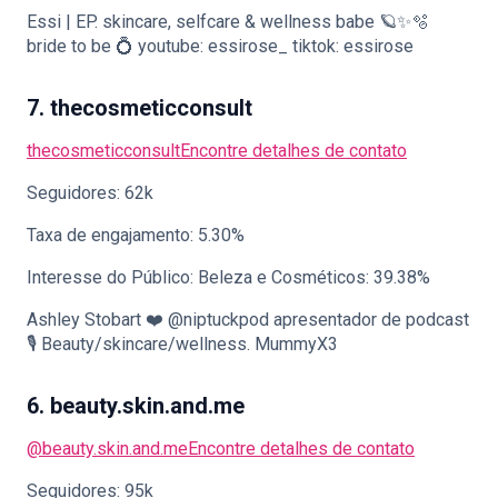
Essi | EP. skincare, selfcare & wellness babe 🪐✨🫧
bride to be 💍 youtube: essirose_ tiktok: essirose
7. thecosmeticconsult
thecosmeticconsult
Encontre detalhes de contato
Seguidores: 62k
Taxa de engajamento: 5.30%
Interesse do Público: Beleza e Cosméticos: 39.38%
Ashley Stobart ❤️ @niptuckpod apresentador de podcast
🎙️ Beauty/skincare/wellness. MummyX3
6. beauty.skin.and.me
@beauty.skin.and.me
Encontre detalhes de contato
Seguidores: 95k