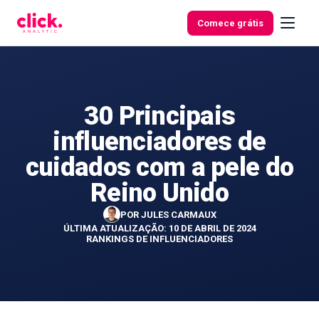
Skip to content
Comece grátis
30 Principais
Funcionalidades
influenciadores de
Ferramentas
cuidados com a pele do
gratuitas
Reino Unido
POR
JULES CARMAUX
ÚLTIMA ATUALIZAÇÃO: 10 DE ABRIL DE 2024
RANKINGS DE INFLUENCIADORES