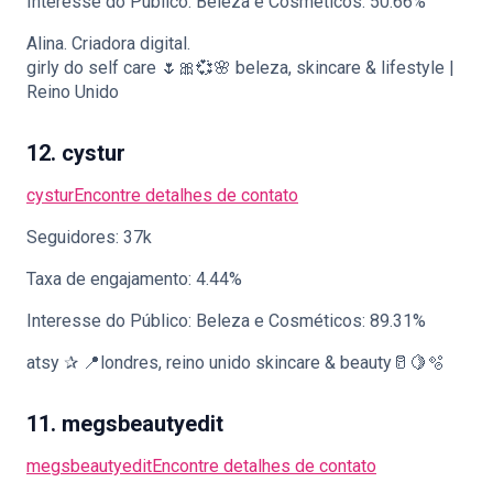
Interesse do Público: Beleza e Cosméticos: 50.66%
Alina. Criadora digital.
girly do self care 🌷🎀💞🌸 beleza, skincare & lifestyle |
Reino Unido
12. cystur
cystur
Encontre detalhes de contato
Seguidores: 37k
Taxa de engajamento: 4.44%
Interesse do Público: Beleza e Cosméticos: 89.31%
atsy ✰ 📍londres, reino unido skincare & beauty🥛🍋🫧
11. megsbeautyedit
megsbeautyedit
Encontre detalhes de contato