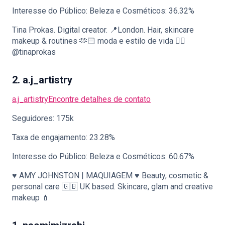
Interesse do Público: Beleza e Cosméticos: 36.32%
Tina Prokas. Digital creator. 📍London. Hair, skincare
makeup & routines 🫶🏻 moda e estilo de vida 👉🏼
@tinaprokas
2. a.j_artistry
a.j_artistry
Encontre detalhes de contato
Seguidores: 175k
Taxa de engajamento: 23.28%
Interesse do Público: Beleza e Cosméticos: 60.67%
♥ AMY JOHNSTON | MAQUIAGEM ♥ Beauty, cosmetic &
personal care 🇬🇧 UK based. Skincare, glam and creative
makeup 💄