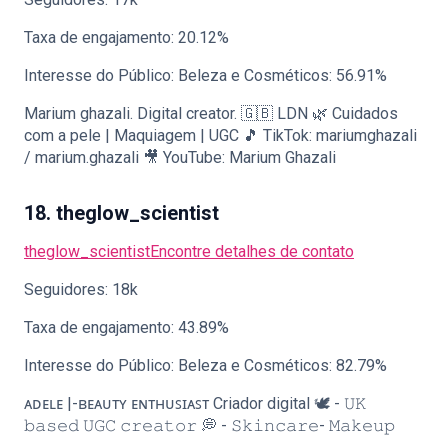
Taxa de engajamento: 20.12%
Interesse do Público: Beleza e Cosméticos: 56.91%
Marium ghazali. Digital creator. 🇬🇧 LDN 🌿 Cuidados
com a pele | Maquiagem | UGC 🎵 TikTok: mariumghazali
/ marium.ghazali 🎥 YouTube: Marium Ghazali
18. theglow_scientist
theglow_scientist
Encontre detalhes de contato
Seguidores: 18k
Taxa de engajamento: 43.89%
Interesse do Público: Beleza e Cosméticos: 82.79%
ᴀᴅᴇʟᴇ |-ʙᴇᴀᴜᴛʏ ᴇɴᴛʜᴜꜱɪᴀꜱᴛ Criador digital 🕊️ - 𝚄𝙺
𝚋𝚊𝚜𝚎𝚍 𝚄𝙶𝙲 𝚌𝚛𝚎𝚊𝚝𝚘𝚛 💭 - 𝚂𝚔𝚒𝚗𝚌𝚊𝚛𝚎- 𝙼𝚊𝚔𝚎𝚞𝚙