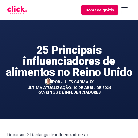
Skip to content
Comece grátis
25 Principais
Funcionalidades
influenciadores de
Ferramentas
alimentos no Reino Unido
gratuitas
POR
JULES CARMAUX
ÚLTIMA ATUALIZAÇÃO: 10 DE ABRIL DE 2024
RANKINGS DE INFLUENCIADORES
Recursos
Rankings de influenciadores