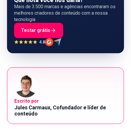
Que nota você nos daria?
Mais de 3.500 marcas e agências encontraram os
melhores criadores de conteúdo com a nossa
tecnologia
Testar grátis
4.8
Escrito por
Jules Carmaux, Cofundador e líder de
conteúdo