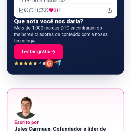
11:19 · 16 de maio de 2024
85
11
35
311
Que nota você nos daria?
Mais de 1.000 marcas DTC encontraram os
melhores criadores de conteúdo com a nossa
tecnologia
Testar grátis
4.8
Escrito por
Jules Carmaux, Cofundador e líder de