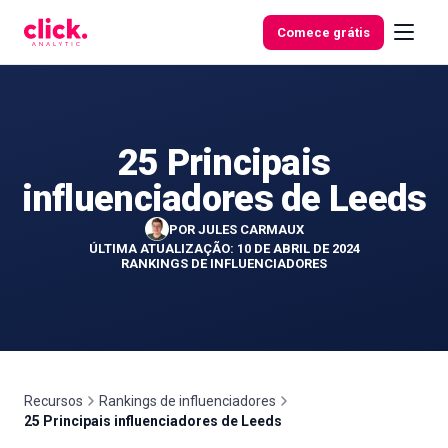
Ir para o conteúdo
Comece grátis
25 Principais
Funcionalidades
influenciadores de Leeds
Ferramentas
POR
JULES CARMAUX
gratuitas
ÚLTIMA ATUALIZAÇÃO: 10 DE ABRIL DE 2024
RANKINGS DE INFLUENCIADORES
Recursos
Rankings de influenciadores
25 Principais influenciadores de Leeds