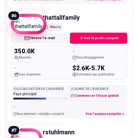
#
6
thattallfamily
Macro
Obtenir l'e-mail
Voir le profil complet
350.0K
-
Abonnés
Taux d'engagement
-
$2.6K-5.7K
Vues moyennes
Estimation par publication
LOCALISATION DE L'AUDIENCE
GENRE DE L'AUDIENCE
Pays principal
-
Commencer l'essai gratuit
-
faux abonnés / comptes suspects
Voir l'analyse complète
#
7
rstuhlmann