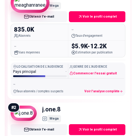
Mega
Obtenir l'e-mail
Voir le profil complet
835.0K
-
Abonnés
Taux d'engagement
-
$5.9K-12.2K
Vues moyennes
Estimation par publication
LOCALISATION DE L'AUDIENCE
GENRE DE L'AUDIENCE
Pays principal
-
Commencer l'essai gratuit
-
faux abonnés / comptes suspects
Voir l'analyse complète
#
2
j.one.8
Mega
Obtenir l'e-mail
Voir le profil complet