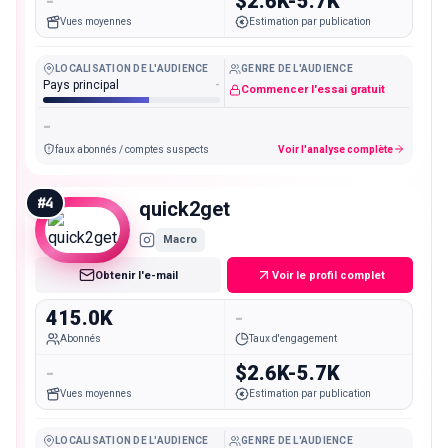
-
$2.6K-5.7K
Vues moyennes
Estimation par publication
LOCALISATION DE L'AUDIENCE
GENRE DE L'AUDIENCE
Pays principal
-
Commencer l'essai gratuit
-
faux abonnés / comptes suspects
Voir l'analyse complète
#
4
quick2get
Macro
Obtenir l'e-mail
Voir le profil complet
415.0K
-
Abonnés
Taux d'engagement
-
$2.6K-5.7K
Vues moyennes
Estimation par publication
LOCALISATION DE L'AUDIENCE
GENRE DE L'AUDIENCE