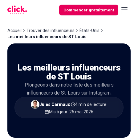
Skip to content
Commencer gratuitement
Accueil
Trouver des influenceurs
États-Unis
Les meilleurs influenceurs de ST Louis
Fonctionnalités
Les meilleurs influenceurs
Outils
gratuits
de ST Louis
Plongeons dans notre liste des meilleurs
influenceurs de St. Louis sur Instagram.
Jules Carmaux
·
4 min de lecture
·
Mis à jour
:
26 mai 2026