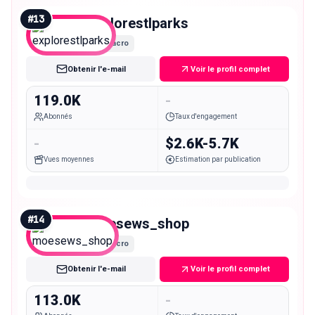
#
13
explorestlparks
Macro
Obtenir l'e-mail
Voir le profil complet
119.0K
-
Abonnés
Taux d'engagement
-
$2.6K-5.7K
Vues moyennes
Estimation par publication
#
14
moesews_shop
Macro
Obtenir l'e-mail
Voir le profil complet
113.0K
-