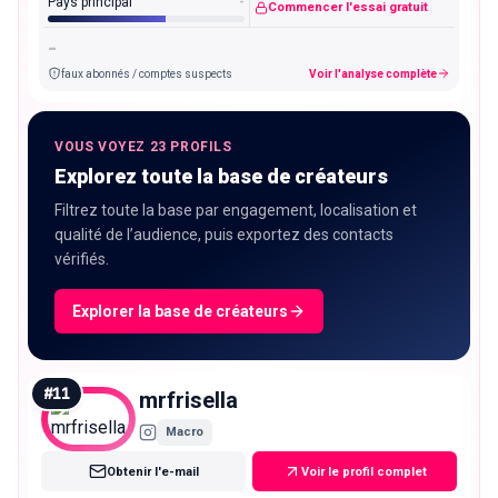
Pays principal
-
Commencer l'essai gratuit
-
faux abonnés / comptes suspects
Voir l'analyse complète
VOUS VOYEZ 23 PROFILS
Explorez toute la base de créateurs
Filtrez toute la base par engagement, localisation et
qualité de l’audience, puis exportez des contacts
vérifiés.
Explorer la base de créateurs
#
11
mrfrisella
Macro
Obtenir l'e-mail
Voir le profil complet