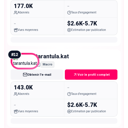
177.0K
-
Abonnés
Taux d'engagement
-
$2.6K-5.7K
Vues moyennes
Estimation par publication
#
12
tarantula.kat
Macro
Obtenir l'e-mail
Voir le profil complet
143.0K
-
Abonnés
Taux d'engagement
-
$2.6K-5.7K
Vues moyennes
Estimation par publication