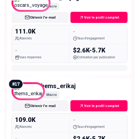
Macro
Obtenir l'e-mail
Voir le profil complet
111.0K
-
Abonnés
Taux d'engagement
-
$2.6K-5.7K
Vues moyennes
Estimation par publication
#
17
thems_erikaj
Macro
Obtenir l'e-mail
Voir le profil complet
109.0K
-
Abonnés
Taux d'engagement
-
$2.6K-5.7K