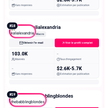
Vues moyennes
Estimation par publication
#
18
kalialexandria
Macro
Obtenir l'e-mail
Voir le profil complet
103.0K
-
Abonnés
Taux d'engagement
-
$2.6K-5.7K
Vues moyennes
Estimation par publication
#
19
thebabblingblondes
Mid