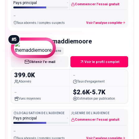
Pays principal
-
Commencer l'essai gratuit
-
faux abonnés / comptes suspects
Voir l'analyse complète
#
5
themaddiemoore
Macro
Obtenir l'e-mail
Voir le profil complet
399.0K
-
Abonnés
Taux d'engagement
-
$2.6K-5.7K
Vues moyennes
Estimation par publication
LOCALISATION DE L'AUDIENCE
GENRE DE L'AUDIENCE
Pays principal
-
Commencer l'essai gratuit
-
faux abonnés / comptes suspects
Voir l'analyse complète