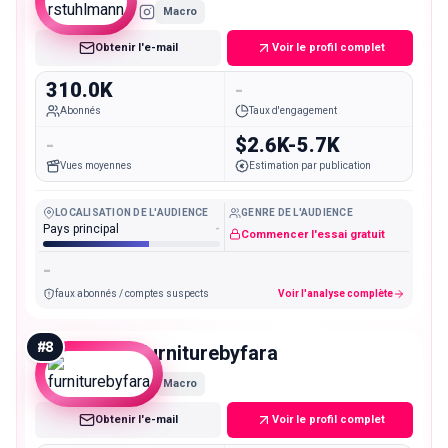
Macro
Obtenir l'e-mail
Voir le profil complet
310.0K
-
Abonnés
Taux d'engagement
-
$2.6K-5.7K
Vues moyennes
Estimation par publication
LOCALISATION DE L'AUDIENCE
GENRE DE L'AUDIENCE
Pays principal
-
Commencer l'essai gratuit
-
faux abonnés / comptes suspects
Voir l'analyse complète
#
8
furniturebyfara
Macro
Obtenir l'e-mail
Voir le profil complet