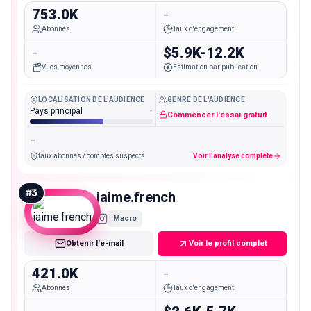
753.0K
-
Abonnés
Taux d'engagement
-
$5.9K-12.2K
Vues moyennes
Estimation par publication
LOCALISATION DE L'AUDIENCE
GENRE DE L'AUDIENCE
Pays principal
-
Commencer l'essai gratuit
-
faux abonnés / comptes suspects
Voir l'analyse complète
#
3
jaime.french
Macro
Obtenir l'e-mail
Voir le profil complet
421.0K
-
Abonnés
Taux d'engagement