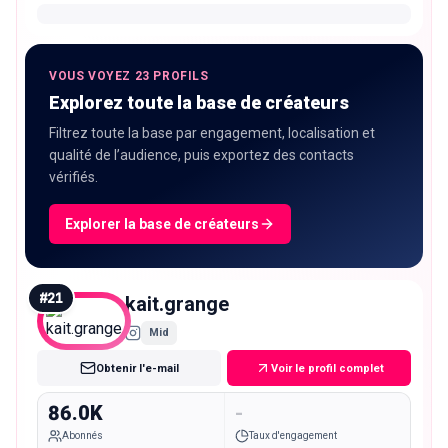
VOUS VOYEZ 23 PROFILS
Explorez toute la base de créateurs
Filtrez toute la base par engagement, localisation et
qualité de l’audience, puis exportez des contacts
vérifiés.
Explorer la base de créateurs
#
21
kait.grange
Mid
Obtenir l'e-mail
Voir le profil complet
86.0K
-
Abonnés
Taux d'engagement