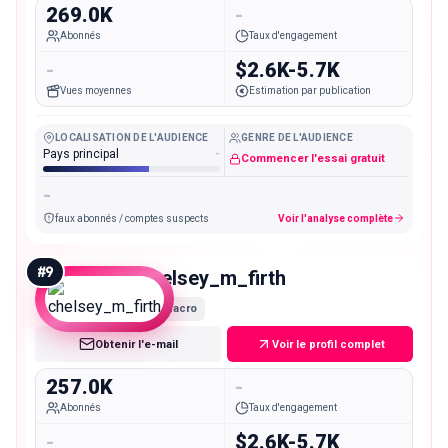
269.0K
-
Abonnés
Taux d'engagement
-
$2.6K-5.7K
Vues moyennes
Estimation par publication
LOCALISATION DE L'AUDIENCE
GENRE DE L'AUDIENCE
Pays principal
-
Commencer l'essai gratuit
-
faux abonnés / comptes suspects
Voir l'analyse complète
#
9
chelsey_m_firth
Macro
Obtenir l'e-mail
Voir le profil complet
257.0K
-
Abonnés
Taux d'engagement
-
$2.6K-5.7K