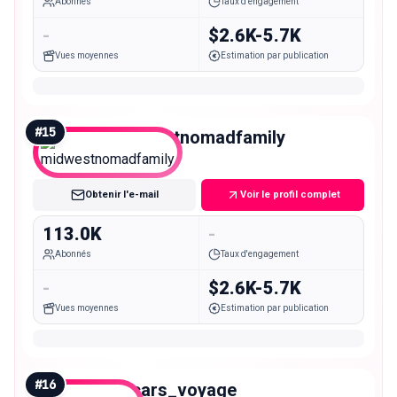
Abonnés
Taux d'engagement
-
$2.6K-5.7K
Vues moyennes
Estimation par publication
#
15
midwestnomadfamily
Macro
Obtenir l'e-mail
Voir le profil complet
113.0K
-
Abonnés
Taux d'engagement
-
$2.6K-5.7K
Vues moyennes
Estimation par publication
#
16
oscars_voyage