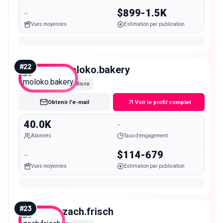
-
$899-1.5K
Vues moyennes
Estimation par publication
#
22
moloko.bakery
Micro
Obtenir l'e-mail
Voir le profil complet
40.0K
-
Abonnés
Taux d'engagement
-
$114-679
Vues moyennes
Estimation par publication
#
23
zach.frisch