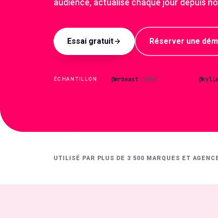
audience, actualisé chaque jour depuis n
Essai gratuit
Réserver une dé
@
mrbeast
@
kyli
398M
AQS
94
ÉCHANTILLON
·
·
UTILISÉ PAR PLUS DE 3 500 MARQUES ET AGENC