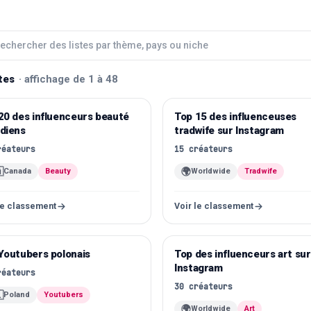
stes
·
affichage de 1 à 48
20 des influenceurs beauté
stagram
Top 15 des influenceuses
Instagram
diens
tradwife sur Instagram
réateurs
15
créateurs

🌍
Canada
Beauty
Worldwide
Tradwife
le classement
Voir le classement
Youtubers polonais
uTube
Top des influenceurs art sur
Instagram
Instagram
réateurs
30
créateurs

Poland
Youtubers
🌍
Worldwide
Art