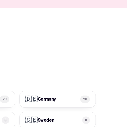
🇩🇪
Germany
23
20
🇸🇪
Sweden
8
8