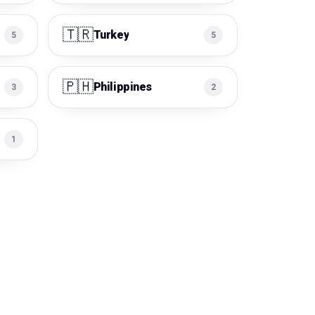
🇹🇷
Turkey
5
5
🇵🇭
Philippines
3
2
1