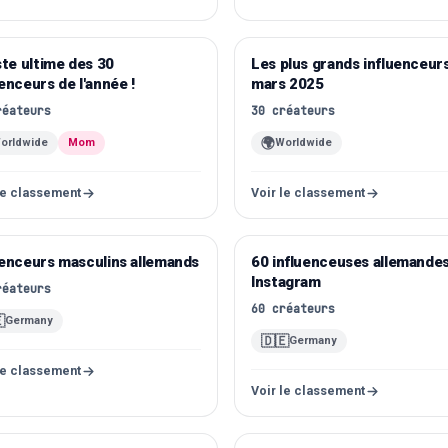
iste ultime des 30
stagram
Les plus grands influenceur
TikTok
uenceurs de l'année !
mars 2025
réateurs
30
créateurs
🌍
orldwide
Mom
Worldwide
le classement
Voir le classement
uenceurs masculins allemands
stagram
60 influenceuses allemandes
Instagram
Instagram
réateurs
60
créateurs

Germany
🇩🇪
Germany
le classement
Voir le classement