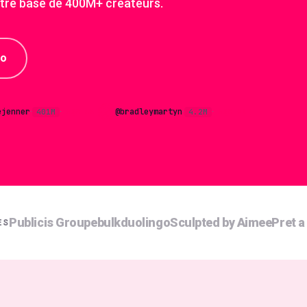
otre base de 400M+ créateurs.
mo
ejenner
@
bradleymartyn
401M
AQS
88
4.2M
AQS
91
·
·
·
·
Publicis Groupe
bulk
duolingo
Sculpted by Aimee
Pret 
ES