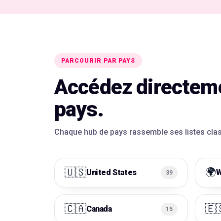
PARCOURIR PAR PAYS
Accédez directeme
pays.
Chaque hub de pays rassemble ses listes class
🇺🇸
🌍
United States
W
39
🇨🇦
🇪
Canada
15