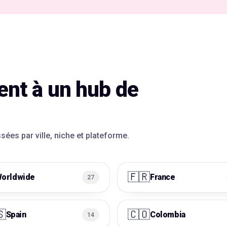
nt à un hub de
ées par ville, niche et plateforme.
🇫🇷
orldwide
France
27
🇸
🇨🇴
Spain
Colombia
14