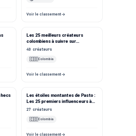
Voir le classement
ns
Les 25 meilleurs créateurs
Instagram
colombiens à suivre sur
Instagram
40
créateurs
🇨🇴
Colombia
Voir le classement
checs
Les étoiles montantes de Pasto :
Instagram
Les 25 premiers influenceurs à
connaître
27
créateurs
🇨🇴
Colombia
Voir le classement