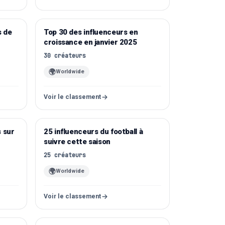
s de
Top 30 des influenceurs en
Instagram
croissance en janvier 2025
30
créateurs
🌍
Worldwide
Voir le classement
 sur
25 influenceurs du football à
suivre cette saison
25
créateurs
🌍
Worldwide
Voir le classement