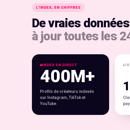
L'INDEX, EN CHIFFRES
De vraies données
à jour toutes les 2
INDEX EN DIRECT
LI
400M+
1
Profils de créateurs indexés
sur Instagram, TikTok et
Cla
YouTube.
pay