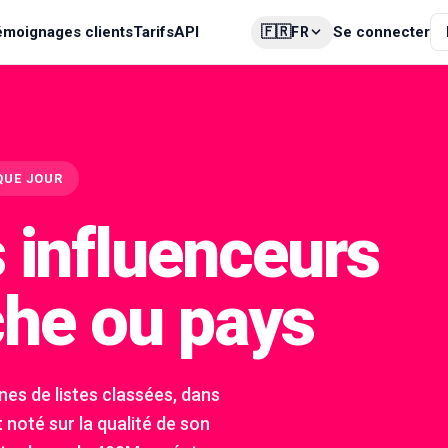
🇫🇷
émoignages clients
Tarifs
API
Se connecter
FR
QUE JOUR
 influenceurs
iche ou pays
es de listes classées, dans
 noté sur la qualité de son