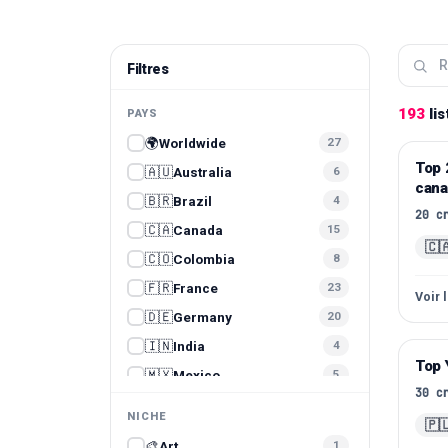
Filtres
193
li
PAYS
🌍
Worldwide
27
Top 
In
🇦🇺
Australia
6
cana
🇧🇷
Brazil
4
20
c
🇨🇦
Canada
15
🇨
🇨🇴
Colombia
8
🇫🇷
France
23
Voir 
🇩🇪
Germany
20
🇮🇳
India
4
Top 
Yo
🇲🇽
Mexico
5
30
c
🇵🇰
Pakistan
3
NICHE
🇵
🇵🇭
Philippines
2
🎨
Art
1