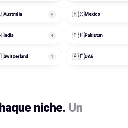
🇺
🇲🇽
Australia
Mexico
6
🇳
🇵🇰
India
Pakistan
4
🇭
🇦🇪
Switzerland
UAE
1
haque niche.
Un