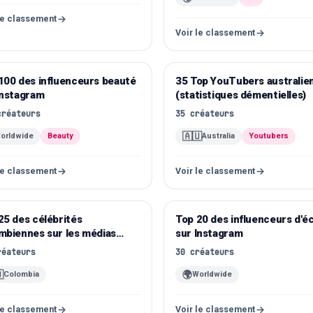
le classement
Voir le classement
100 des influenceurs beauté
stagram
35 Top YouTubers australie
YouTube
Instagram
(statistiques démentielles)
créateurs
35
créateurs
🇦🇺
orldwide
Beauty
Australia
Youtubers
le classement
Voir le classement
25 des célébrités
stagram
Top 20 des influenceurs d'é
Instagram
mbiennes sur les médias
sur Instagram
aux
réateurs
30
créateurs

🌍
Colombia
Worldwide
le classement
Voir le classement