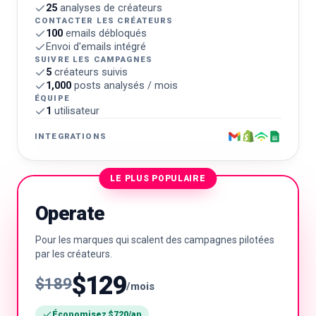
25
analyses de créateurs
CONTACTER LES CRÉATEURS
100
emails débloqués
Envoi d'emails intégré
SUIVRE LES CAMPAGNES
5
créateurs suivis
1,000
posts analysés / mois
ÉQUIPE
1
utilisateur
INTEGRATIONS
LE PLUS POPULAIRE
Operate
Pour les marques qui scalent des campagnes pilotées
par les créateurs.
$129
$189
/mois
Économisez $720/an