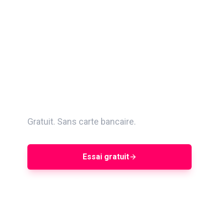
Trouvez parmi 400M+
créateurs. Évaluez avec
AQS. Gérez vos
campagnes de A à Z.
Gratuit. Sans carte bancaire.
Essai gratuit
Réserver une démo