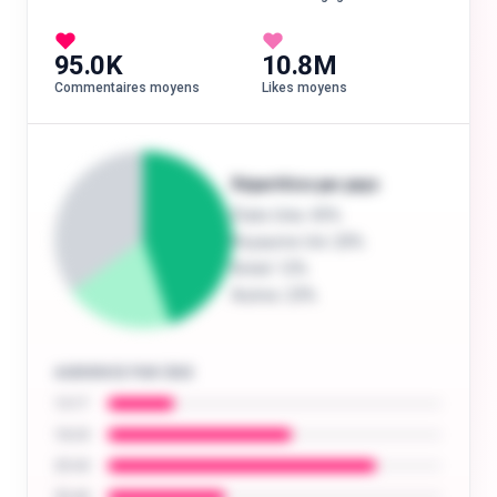
95.0K
10.8M
Commentaires moyens
Likes moyens
Répartition par pays
États-Unis
: 45%
Royaume-Uni
: 20%
Brésil
: 12%
Autres
: 23%
AUDIENCE PAR ÂGE
13-17
18-24
25-34