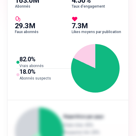
163.0M
4.50%
Abonnés
Taux d'engagement
29.3M
7.3M
Faux abonnés
Likes moyens par publication
82.0
%
Vrais abonnés
18.0
%
Abonnés suspects
Répartition par pays
États-Unis
: 45%
Royaume-Uni
: 20%