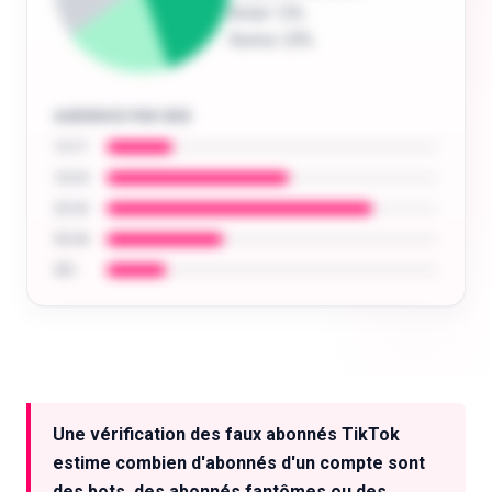
Brésil
: 12%
Autres
: 23%
AUDIENCE PAR ÂGE
13-17
18-24
25-34
35-44
45+
Analysez l'audience de n'importe quel
créateur : âge, localisation, centres d'intérêt
Une vérification des faux abonnés TikTok
et plus encore.
estime combien d'abonnés d'un compte sont
Essayer gratuitement
des bots, des abonnés fantômes ou des